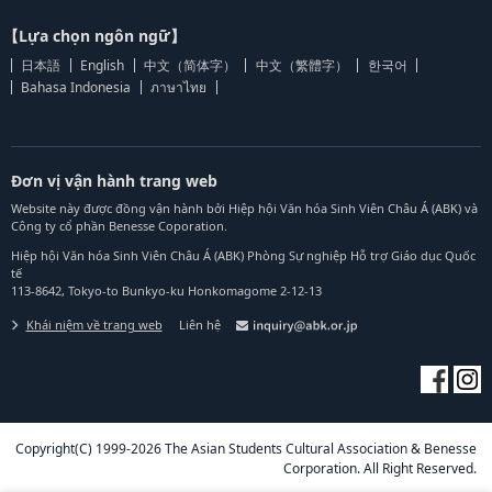
【Lựa chọn ngôn ngữ】
日本語
English
中文（简体字）
中文（繁體字）
한국어
Bahasa Indonesia
ภาษาไทย
Đơn vị vận hành trang web
Website này được đồng vận hành bởi Hiệp hội Văn hóa Sinh Viên Châu Á (ABK) và
Công ty cổ phần Benesse Coporation.
Hiệp hội Văn hóa Sinh Viên Châu Á (ABK) Phòng Sự nghiệp Hỗ trợ Giáo dục Quốc
tế
113-8642, Tokyo-to Bunkyo-ku Honkomagome 2-12-13
Khái niệm về trang web
Liên hệ
Copyright(C) 1999-2026 The Asian Students Cultural Association & Benesse
Corporation. All Right Reserved.