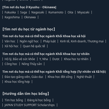
[Tìm nơi du học ở Kyushu・Okinawa]
Fukuoka
Saga
Nagasaki
Kumamoto
Oita
Miyazaki
Kagoshima
Okinawa
【Tìm nơi du học từ ngành học】
Tìm nơi du học mà có thể học ngành Khối Khoa học xã hội
Văn học
Ngôn ngữ học
Pháp luật
Kinh tế, Kinh doanh, Thương mại
Xã hội học
Quan hệ quốc tế
Tìm nơi du học mà có thể học ngành Khối Khoa học tự nhiên
Hộ lý, Bảo vệ sức khỏe
Y, Nha
Dược
Khoa học tự nhiên
Công học
Nông Thủy sản
Tìm nơi du học mà có thể học ngành Khối tổng hợp (Tự nhiên và Xã hội)
Đào tạo giảng viên, Giáo dục
Khoa học đời sống
Nghệ thuật
Khoa học tổng hợp
【Hướng dẫn tìm học bổng】
Tìm học bổng
Đăng kí học bổng
JAPAN STUDY SUPPORT Scholarships