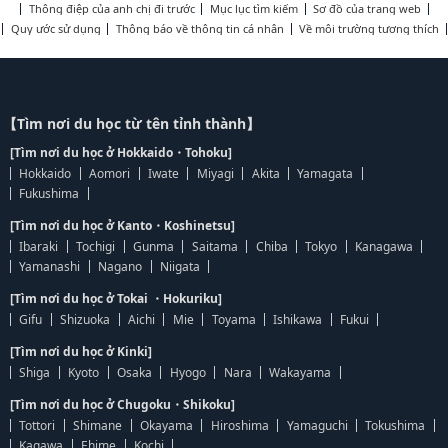
Thông điệp của anh chị đi trước
Mục lục tìm kiếm
Sơ đồ của trang web
Quy ước sử dụng
Thông báo về thông tin cá nhân
Về môi trường tương thích
【Tìm nơi du học từ tên tỉnh thành】
[Tìm nơi du học ở Hokkaido・Tohoku]
Hokkaido
Aomori
Iwate
Miyagi
Akita
Yamagata
Fukushima
[Tìm nơi du học ở Kanto・Koshinetsu]
Ibaraki
Tochigi
Gunma
Saitama
Chiba
Tokyo
Kanagawa
Yamanashi
Nagano
Niigata
[Tìm nơi du học ở Tokai ・Hokuriku]
Gifu
Shizuoka
Aichi
Mie
Toyama
Ishikawa
Fukui
[Tìm nơi du học ở Kinki]
Shiga
Kyoto
Osaka
Hyogo
Nara
Wakayama
[Tìm nơi du học ở Chugoku・Shikoku]
Tottori
Shimane
Okayama
Hiroshima
Yamaguchi
Tokushima
Kagawa
Ehime
Kochi