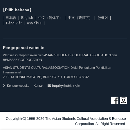
【Pilih bahasa】
日本語
English
中文（简体字）
中文（繁體字）
한국어
Tiếng Việt
ภาษาไทย
Pengoperasi website
Website ini dioperasikan oleh ASIAN STUDENTS CULTURAL ASSOCIATION dan
BENESSE CORPORATION
ASIAN STUDENTS CULTURAL ASSOCIATION Divisi Pendukung Pendidikan
Internasional
2-12-13 HONKOMAGOME, BUNKYO-KU, TOKYO 113-8642
Konsep website
Kontak
Copyright(C) 1999-2026 The Asian Students Cultural Association & Benesse
Corporation. All Right Reserved.