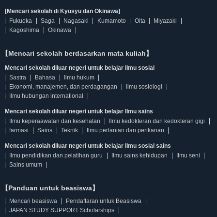
[Mencari sekolah di Kyusyu dan Okinawa]
Fukuoka
Saga
Nagasaki
Kumamoto
Oita
Miyazaki
Kagoshima
Okinawa
【Mencari sekolah berdasarkan mata kuliah】
Mencari sekolah diluar negeri untuk belajar Ilmu sosial
Sastra
Bahasa
Ilmu hukum
Ekonomi, manajemen, dan perdagangan
Ilmu sosiologi
Ilmu hubungan international
Mencari sekolah diluar negeri untuk belajar Ilmu sains
Ilmu keperaawatan dan kesehatan
Ilmu kedokteran dan kedokteran gigi
farmasi
Sains
Teknik
Ilmu pertanian dan perikanan
Mencari sekolah diluar negeri untuk belajar Ilmu sosial sains
Ilmu pendidikan dan pelatihan guru
Ilmu sains kehidupan
Ilmu seni
Sains umum
【Panduan untuk beasiswa】
Mencari beasiswa
Pendaftaran untuk Beasiswa
JAPAN STUDY SUPPORT Scholarships