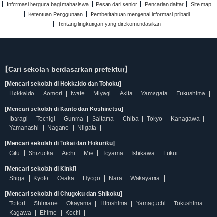
Informasi berguna bagi mahasiswa
Pesan dari senior
Pencarian daftar
Site map
Ketentuan Penggunaan
Pemberitahuan mengenai informasi pribadi
Tentang lingkungan yang direkomendasikan
【Cari sekolah berdasarkan prefektur】
[Mencari sekolah di Hokkaido dan Tohoku]
Hokkaido
Aomori
Iwate
Miyagi
Akita
Yamagata
Fukushima
[Mencari sekolah di Kanto dan Koshinetsu]
Ibaragi
Tochigi
Gunma
Saitama
Chiba
Tokyo
Kanagawa
Yamanashi
Nagano
Niigata
[Mencari sekolah di Tokai dan Hokuriku]
Gifu
Shizuoka
Aichi
Mie
Toyama
Ishikawa
Fukui
[Mencari sekolah di Kinki]
Shiga
Kyoto
Osaka
Hyogo
Nara
Wakayama
[Mencari sekolah di Chugoku dan Shikoku]
Tottori
Shimane
Okayama
Hiroshima
Yamaguchi
Tokushima
Kagawa
Ehime
Kochi