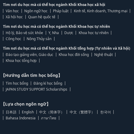
Tìm nơi du học mà có thể học ngành Khối Khoa học xã hội
Văn học
Ngôn ngữ học
Pháp luật
Kinh tế, Kinh doanh, Thương mại
Xã hội học
Quan hệ quốc tế
Tìm nơi du học mà có thể học ngành Khối Khoa học tự nhiên
Hộ lý, Bảo vệ sức khỏe
Y, Nha
Dược
Khoa học tự nhiên
Công học
Nông Thủy sản
Tìm nơi du học mà có thể học ngành Khối tổng hợp (Tự nhiên và Xã hội)
Đào tạo giảng viên, Giáo dục
Khoa học đời sống
Nghệ thuật
Khoa học tổng hợp
【Hướng dẫn tìm học bổng】
Tìm học bổng
Đăng kí học bổng
JAPAN STUDY SUPPORT Scholarships
【Lựa chọn ngôn ngữ】
日本語
English
中文（简体字）
中文（繁體字）
한국어
Bahasa Indonesia
ภาษาไทย