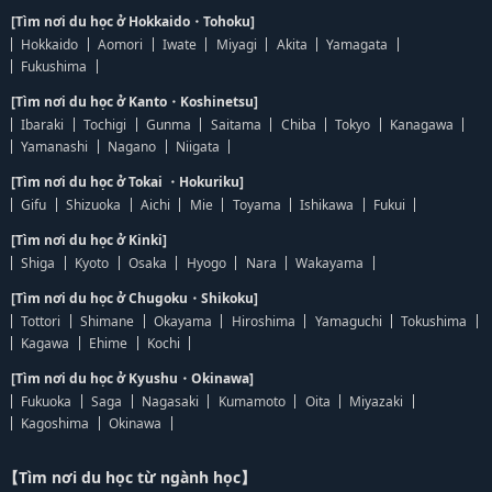
[Tìm nơi du học ở Hokkaido・Tohoku]
Hokkaido
Aomori
Iwate
Miyagi
Akita
Yamagata
Fukushima
[Tìm nơi du học ở Kanto・Koshinetsu]
Ibaraki
Tochigi
Gunma
Saitama
Chiba
Tokyo
Kanagawa
Yamanashi
Nagano
Niigata
[Tìm nơi du học ở Tokai ・Hokuriku]
Gifu
Shizuoka
Aichi
Mie
Toyama
Ishikawa
Fukui
[Tìm nơi du học ở Kinki]
Shiga
Kyoto
Osaka
Hyogo
Nara
Wakayama
[Tìm nơi du học ở Chugoku・Shikoku]
Tottori
Shimane
Okayama
Hiroshima
Yamaguchi
Tokushima
Kagawa
Ehime
Kochi
[Tìm nơi du học ở Kyushu・Okinawa]
Fukuoka
Saga
Nagasaki
Kumamoto
Oita
Miyazaki
Kagoshima
Okinawa
【Tìm nơi du học từ ngành học】