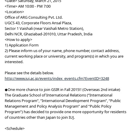
<Date> Saturday, March 21, 2015
<Time> AM 10:00 - PM 7:00
<Location>
Office of ARG Consulting Pvt. Ltd.
UGCS 43, Corporate Floors Ansal Plaza,
Sector 1 Vaishali (near Vaishali Metro Station),
Delhi NCR, Ghaziabad-201010, Uttar Pradesh, India
<How to apply>
1) Application Form
2) Please inform us of your name, phone number, contact address,
current working place or university, and program(s) in which you are
interested.
Please see the details below.
http://www.iuj.ac.jp/events/index_events.cfm?EventID=3248
◆One more chance to join GSIR in Fall 2015!! (Overseas 2nd intake)
The Graduate School of International Relations (“International
Relations Program”, “International Development Program”, “Public
Management and Policy Analysis Program” and “Public Policy
Program”) has decided to provide one more opportunity for residents
of countries other than Japan to join IUJ.
<Schedule>