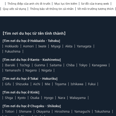
Thông điệp của anh chị đi trước
Mục lục tìm kiếm
Sơ đồ của trang web
Quy ước sử dụng
Thông báo về thông tin cá nhân
Về môi trường tương thích
【Tìm nơi du học từ tên tỉnh thành】
[Tìm nơi du học ở Hokkaido・Tohoku]
Hokkaido
Aomori
Iwate
Miyagi
Akita
Yamagata
Fukushima
[Tìm nơi du học ở Kanto・Koshinetsu]
Ibaraki
Tochigi
Gunma
Saitama
Chiba
Tokyo
Kanagawa
Yamanashi
Nagano
Niigata
[Tìm nơi du học ở Tokai ・Hokuriku]
Gifu
Shizuoka
Aichi
Mie
Toyama
Ishikawa
Fukui
[Tìm nơi du học ở Kinki]
Shiga
Kyoto
Osaka
Hyogo
Nara
Wakayama
[Tìm nơi du học ở Chugoku・Shikoku]
Tottori
Shimane
Okayama
Hiroshima
Yamaguchi
Tokushima