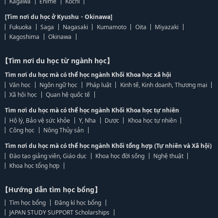
Kagawa
Ehime
Kochi
[Tìm nơi du học ở Kyushu・Okinawa]
Fukuoka
Saga
Nagasaki
Kumamoto
Oita
Miyazaki
Kagoshima
Okinawa
【Tìm nơi du học từ ngành học】
Tìm nơi du học mà có thể học ngành Khối Khoa học xã hội
Văn học
Ngôn ngữ học
Pháp luật
Kinh tế, Kinh doanh, Thương mại
Xã hội học
Quan hệ quốc tế
Tìm nơi du học mà có thể học ngành Khối Khoa học tự nhiên
Hộ lý, Bảo vệ sức khỏe
Y, Nha
Dược
Khoa học tự nhiên
Công học
Nông Thủy sản
Tìm nơi du học mà có thể học ngành Khối tổng hợp (Tự nhiên và Xã hội)
Đào tạo giảng viên, Giáo dục
Khoa học đời sống
Nghệ thuật
Khoa học tổng hợp
【Hướng dẫn tìm học bổng】
Tìm học bổng
Đăng kí học bổng
JAPAN STUDY SUPPORT Scholarships