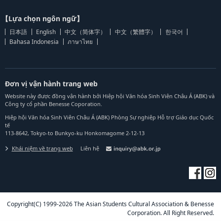
【Lựa chọn ngôn ngữ】
日本語
English
中文（简体字）
中文（繁體字）
한국어
Bahasa Indonesia
ภาษาไทย
Đơn vị vận hành trang web
Website này được đồng vận hành bởi Hiệp hội Văn hóa Sinh Viên Châu Á (ABK) và
Công ty cổ phần Benesse Coporation.
Hiệp hội Văn hóa Sinh Viên Châu Á (ABK) Phòng Sự nghiệp Hỗ trợ Giáo dục Quốc
tế
113-8642, Tokyo-to Bunkyo-ku Honkomagome 2-12-13
Khái niệm về trang web
Liên hệ
Copyright(C) 1999-2026 The Asian Students Cultural Association & Benesse
Corporation. All Right Reserved.