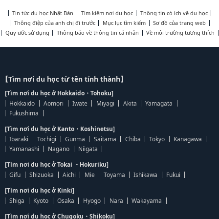
Tin tức du học Nhật Bản
Tìm kiếm nơi du học
Thông tin có ích về du học
Thông điệp của anh chị đi trước
Mục lục tìm kiếm
Sơ đồ của trang web
Quy ước sử dụng
Thông báo về thông tin cá nhân
Về môi trường tương thích
【Tìm nơi du học từ tên tỉnh thành】
[Tìm nơi du học ở Hokkaido・Tohoku]
Hokkaido
Aomori
Iwate
Miyagi
Akita
Yamagata
Fukushima
[Tìm nơi du học ở Kanto・Koshinetsu]
Ibaraki
Tochigi
Gunma
Saitama
Chiba
Tokyo
Kanagawa
Yamanashi
Nagano
Niigata
[Tìm nơi du học ở Tokai ・Hokuriku]
Gifu
Shizuoka
Aichi
Mie
Toyama
Ishikawa
Fukui
[Tìm nơi du học ở Kinki]
Shiga
Kyoto
Osaka
Hyogo
Nara
Wakayama
[Tìm nơi du học ở Chugoku・Shikoku]