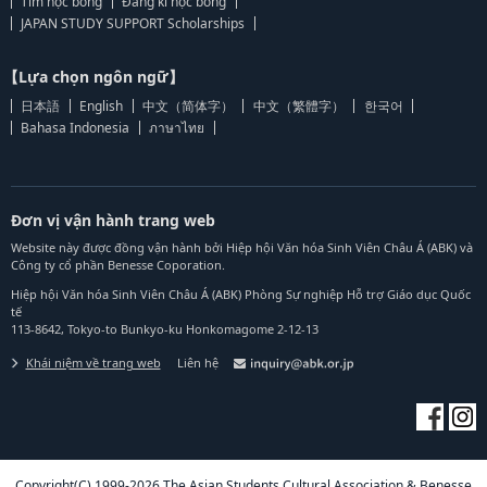
Tìm học bổng
Đăng kí học bổng
JAPAN STUDY SUPPORT Scholarships
【Lựa chọn ngôn ngữ】
日本語
English
中文（简体字）
中文（繁體字）
한국어
Bahasa Indonesia
ภาษาไทย
Đơn vị vận hành trang web
Website này được đồng vận hành bởi Hiệp hội Văn hóa Sinh Viên Châu Á (ABK) và
Công ty cổ phần Benesse Coporation.
Hiệp hội Văn hóa Sinh Viên Châu Á (ABK) Phòng Sự nghiệp Hỗ trợ Giáo dục Quốc
tế
113-8642, Tokyo-to Bunkyo-ku Honkomagome 2-12-13
Khái niệm về trang web
Liên hệ
Copyright(C) 1999-2026 The Asian Students Cultural Association & Benesse