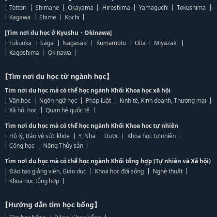
Tottori
Shimane
Okayama
Hiroshima
Yamaguchi
Tokushima
Kagawa
Ehime
Kochi
[Tìm nơi du học ở Kyushu・Okinawa]
Fukuoka
Saga
Nagasaki
Kumamoto
Oita
Miyazaki
Kagoshima
Okinawa
【Tìm nơi du học từ ngành học】
Tìm nơi du học mà có thể học ngành Khối Khoa học xã hội
Văn học
Ngôn ngữ học
Pháp luật
Kinh tế, Kinh doanh, Thương mại
Xã hội học
Quan hệ quốc tế
Tìm nơi du học mà có thể học ngành Khối Khoa học tự nhiên
Hộ lý, Bảo vệ sức khỏe
Y, Nha
Dược
Khoa học tự nhiên
Công học
Nông Thủy sản
Tìm nơi du học mà có thể học ngành Khối tổng hợp (Tự nhiên và Xã hội)
Đào tạo giảng viên, Giáo dục
Khoa học đời sống
Nghệ thuật
Khoa học tổng hợp
【Hướng dẫn tìm học bổng】