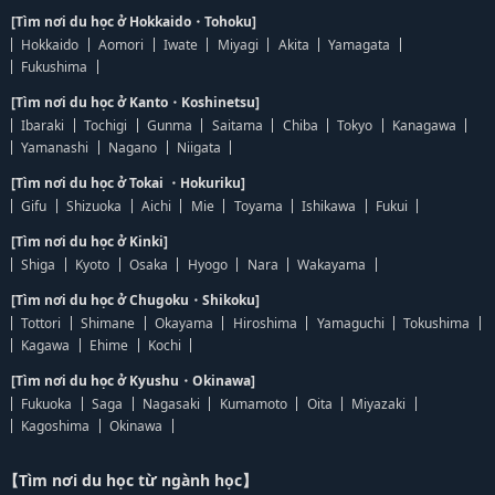
[Tìm nơi du học ở Hokkaido・Tohoku]
Hokkaido
Aomori
Iwate
Miyagi
Akita
Yamagata
Fukushima
[Tìm nơi du học ở Kanto・Koshinetsu]
Ibaraki
Tochigi
Gunma
Saitama
Chiba
Tokyo
Kanagawa
Yamanashi
Nagano
Niigata
[Tìm nơi du học ở Tokai ・Hokuriku]
Gifu
Shizuoka
Aichi
Mie
Toyama
Ishikawa
Fukui
[Tìm nơi du học ở Kinki]
Shiga
Kyoto
Osaka
Hyogo
Nara
Wakayama
[Tìm nơi du học ở Chugoku・Shikoku]
Tottori
Shimane
Okayama
Hiroshima
Yamaguchi
Tokushima
Kagawa
Ehime
Kochi
[Tìm nơi du học ở Kyushu・Okinawa]
Fukuoka
Saga
Nagasaki
Kumamoto
Oita
Miyazaki
Kagoshima
Okinawa
【Tìm nơi du học từ ngành học】