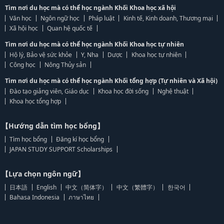
Tìm nơi du học mà có thể học ngành Khối Khoa học xã hội
Văn học
Ngôn ngữ học
Pháp luật
Kinh tế, Kinh doanh, Thương mại
Xã hội học
Quan hệ quốc tế
Tìm nơi du học mà có thể học ngành Khối Khoa học tự nhiên
Hộ lý, Bảo vệ sức khỏe
Y, Nha
Dược
Khoa học tự nhiên
Công học
Nông Thủy sản
Tìm nơi du học mà có thể học ngành Khối tổng hợp (Tự nhiên và Xã hội)
Đào tạo giảng viên, Giáo dục
Khoa học đời sống
Nghệ thuật
Khoa học tổng hợp
【Hướng dẫn tìm học bổng】
Tìm học bổng
Đăng kí học bổng
JAPAN STUDY SUPPORT Scholarships
【Lựa chọn ngôn ngữ】
日本語
English
中文（简体字）
中文（繁體字）
한국어
Bahasa Indonesia
ภาษาไทย