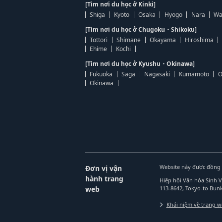
[Tìm nơi du học ở Kinki]
Shiga
Kyoto
Osaka
Hyogo
Nara
Wa
[Tìm nơi du học ở Chugoku・Shikoku]
Tottori
Shimane
Okayama
Hiroshima
Ehime
Kochi
[Tìm nơi du học ở Kyushu・Okinawa]
Fukuoka
Saga
Nagasaki
Kumamoto
O
Okinawa
Website này được đồng 
Đơn vị vận
hành trang
Hiệp hội Văn hóa Sinh 
web
113-8642, Tokyo-to Bu
Khái niệm về trang 