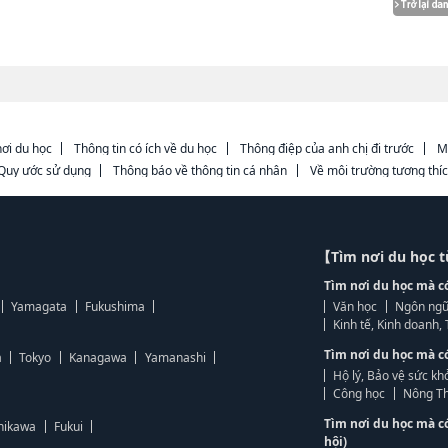
ơi du học
Thông tin có ích về du học
Thông điệp của anh chị đi trước
M
Quy ước sử dụng
Thông báo về thông tin cá nhân
Về môi trường tương thí
【Tìm nơi du học 
Tìm nơi du học mà c
Yamagata
Fukushima
Văn học
Ngôn ngữ
Kinh tế, Kinh doanh
Tìm nơi du học mà c
a
Tokyo
Kanagawa
Yamanashi
Hộ lý, Bảo vệ sức kh
Công học
Nông Th
Tìm nơi du học mà c
hikawa
Fukui
hội)