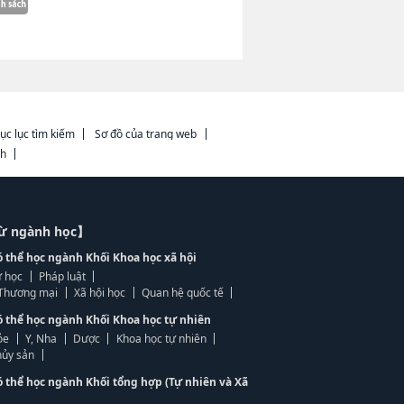
ục lục tìm kiếm
Sơ đồ của trang web
ch
từ ngành học】
ó thể học ngành Khối Khoa học xã hội
 học
Pháp luật
, Thương mại
Xã hội học
Quan hệ quốc tế
ó thể học ngành Khối Khoa học tự nhiên
ỏe
Y, Nha
Dược
Khoa học tự nhiên
ủy sản
ó thể học ngành Khối tổng hợp (Tự nhiên và Xã