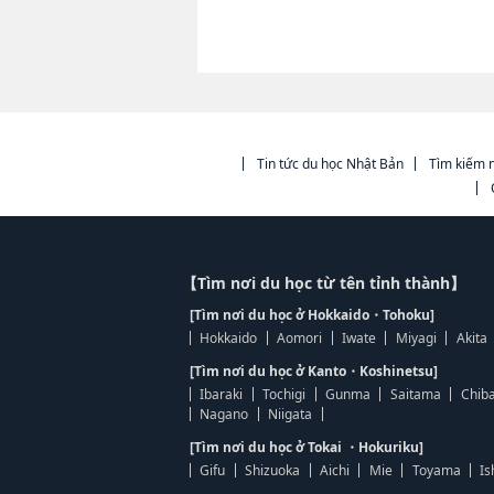
Tin tức du học Nhật Bản
Tìm kiếm n
【Tìm nơi du học từ tên tỉnh thành】
[Tìm nơi du học ở Hokkaido・Tohoku]
Hokkaido
Aomori
Iwate
Miyagi
Akita
[Tìm nơi du học ở Kanto・Koshinetsu]
Ibaraki
Tochigi
Gunma
Saitama
Chib
Nagano
Niigata
[Tìm nơi du học ở Tokai ・Hokuriku]
Gifu
Shizuoka
Aichi
Mie
Toyama
Is