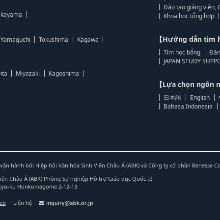
Đào tạo giảng viên, 
kayama
Khoa học tổng hợp
【Hướng dẫn tìm 
Yamaguchi
Tokushima
Kagawa
Tìm học bổng
Đăn
JAPAN STUDY SUPPO
ita
Miyazaki
Kagoshima
【Lựa chọn ngôn
日本語
English
Bahasa Indonesia
vận hành bởi Hiệp hội Văn hóa Sinh Viên Châu Á (ABK) và Công ty cổ phần Benesse C
Viên Châu Á (ABK) Phòng Sự nghiệp Hỗ trợ Giáo dục Quốc tế
nkyo-ku Honkomagome 2-12-13
web
Liên hệ