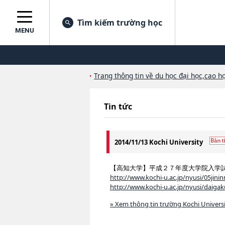
Tìm kiếm trường học
MENU
Trang thông tin về du học đại học,cao họ
Tin tức
2014/11/13 Kochi University
【高知大学】平成２７年度大学院入学
http://www.kochi-u.ac.jp/nyusi/05jininn
http://www.kochi-u.ac.jp/nyusi/daiga
» Xem thông tin trường Kochi Univers