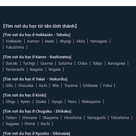
【Tìm nơi du học từ tên tỉnh thành】
[Tìm nơi du học ở Hokkaido・Tohoku]
Hokkaido
Aomori
Iwate
Miyagi
Akita
Yamagata
Fukushima
[Tìm nơi du học ở Kanto・Koshinetsu]
Ibaraki
Tochigi
Gunma
Saitama
Chiba
Tokyo
Kanagawa
Yamanashi
Nagano
Niigata
[Tìm nơi du học ở Tokai ・Hokuriku]
Gifu
Shizuoka
Aichi
Mie
Toyama
Ishikawa
Fukui
[Tìm nơi du học ở Kinki]
Shiga
Kyoto
Osaka
Hyogo
Nara
Wakayama
[Tìm nơi du học ở Chugoku・Shikoku]
Tottori
Shimane
Okayama
Hiroshima
Yamaguchi
Tokushima
Kagawa
Ehime
Kochi
[Tìm nơi du học ở Kyushu・Okinawa]