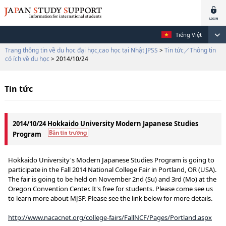
Tiếng Việt
Trang thông tin về du học đại học,cao học tại Nhật JPSS
>
Tin tức／Thông tin
có ích về du học
> 2014/10/24
Tin tức
2014/10/24 Hokkaido University Modern Japanese Studies
Program
Hokkaido University's Modern Japanese Studies Program is going to
participate in the Fall 2014 National College Fair in Portland, OR (USA).
The fair is going to be held on November 2nd (Su) and 3rd (Mo) at the
Oregon Convention Center. It's free for students. Please come see us
to learn more about MJSP. Please see the link below for more details.
http://www.nacacnet.org/college-fairs/FallNCF/Pages/Portland.aspx