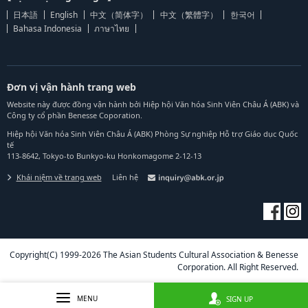
日本語
English
中文（简体字）
中文（繁體字）
한국어
Bahasa Indonesia
ภาษาไทย
Đơn vị vận hành trang web
Website này được đồng vận hành bởi Hiệp hội Văn hóa Sinh Viên Châu Á (ABK) và
Công ty cổ phần Benesse Coporation.
Hiệp hội Văn hóa Sinh Viên Châu Á (ABK) Phòng Sự nghiệp Hỗ trợ Giáo dục Quốc
tế
113-8642, Tokyo-to Bunkyo-ku Honkomagome 2-12-13
Khái niệm về trang web
Liên hệ
Copyright(C) 1999-2026 The Asian Students Cultural Association & Benesse
Corporation. All Right Reserved.
MENU
SIGN UP