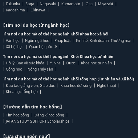
Fukuoka
Saga
Nagasaki
Kumamoto
Oita
Miyazaki
Kagoshima
Okinawa
【Tìm nơi du học từ ngành học】
Tìm nơi du học mà có thể học ngành Khối Khoa học xã hội
Văn học
Ngôn ngữ học
Pháp luật
Kinh tế, Kinh doanh, Thương mại
Xã hội học
Quan hệ quốc tế
Tìm nơi du học mà có thể học ngành Khối Khoa học tự nhiên
Hộ lý, Bảo vệ sức khỏe
Y, Nha
Dược
Khoa học tự nhiên
Công học
Nông Thủy sản
Tìm nơi du học mà có thể học ngành Khối tổng hợp (Tự nhiên và Xã hội)
Đào tạo giảng viên, Giáo dục
Khoa học đời sống
Nghệ thuật
Khoa học tổng hợp
【Hướng dẫn tìm học bổng】
Tìm học bổng
Đăng kí học bổng
JAPAN STUDY SUPPORT Scholarships
【Lựa chọn ngôn ngữ】