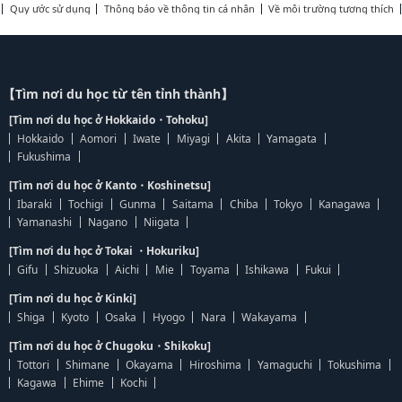
Quy ước sử dụng
Thông báo về thông tin cá nhân
Về môi trường tương thích
【Tìm nơi du học từ tên tỉnh thành】
[Tìm nơi du học ở Hokkaido・Tohoku]
Hokkaido
Aomori
Iwate
Miyagi
Akita
Yamagata
Fukushima
[Tìm nơi du học ở Kanto・Koshinetsu]
Ibaraki
Tochigi
Gunma
Saitama
Chiba
Tokyo
Kanagawa
Yamanashi
Nagano
Niigata
[Tìm nơi du học ở Tokai ・Hokuriku]
Gifu
Shizuoka
Aichi
Mie
Toyama
Ishikawa
Fukui
[Tìm nơi du học ở Kinki]
Shiga
Kyoto
Osaka
Hyogo
Nara
Wakayama
[Tìm nơi du học ở Chugoku・Shikoku]
Tottori
Shimane
Okayama
Hiroshima
Yamaguchi
Tokushima
Kagawa
Ehime
Kochi