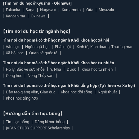
[Tìm nơi du học ở Kyushu・Okinawa]
Fukuoka
Saga
Nagasaki
Kumamoto
Oita
Miyazaki
Kagoshima
Okinawa
【Tìm nơi du học từ ngành học】
Tìm nơi du học mà có thể học ngành Khối Khoa học xã hội
Văn học
Ngôn ngữ học
Pháp luật
Kinh tế, Kinh doanh, Thương mại
Xã hội học
Quan hệ quốc tế
Tìm nơi du học mà có thể học ngành Khối Khoa học tự nhiên
Hộ lý, Bảo vệ sức khỏe
Y, Nha
Dược
Khoa học tự nhiên
Công học
Nông Thủy sản
Tìm nơi du học mà có thể học ngành Khối tổng hợp (Tự nhiên và Xã hội)
Đào tạo giảng viên, Giáo dục
Khoa học đời sống
Nghệ thuật
Khoa học tổng hợp
【Hướng dẫn tìm học bổng】
Tìm học bổng
Đăng kí học bổng
JAPAN STUDY SUPPORT Scholarships