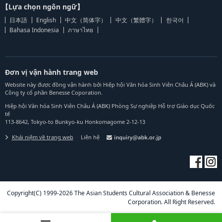
【Lựa chọn ngôn ngữ】
日本語
English
中文（简体字）
中文（繁體字）
한국어
Bahasa Indonesia
ภาษาไทย
Đơn vị vận hành trang web
Website này được đồng vận hành bởi Hiệp hội Văn hóa Sinh Viên Châu Á (ABK) và
Công ty cổ phần Benesse Coporation.
Hiệp hội Văn hóa Sinh Viên Châu Á (ABK) Phòng Sự nghiệp Hỗ trợ Giáo dục Quốc
tế
113-8642, Tokyo-to Bunkyo-ku Honkomagome 2-12-13
Khái niệm về trang web
Liên hệ
Copyright(C) 1999-2026 The Asian Students Cultural Association & Benesse
Corporation. All Right Reserved.