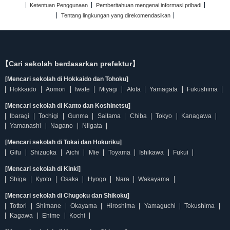
Ketentuan Penggunaan
Pemberitahuan mengenai informasi pribadi
Tentang lingkungan yang direkomendasikan
【Cari sekolah berdasarkan prefektur】
[Mencari sekolah di Hokkaido dan Tohoku]
Hokkaido
Aomori
Iwate
Miyagi
Akita
Yamagata
Fukushima
[Mencari sekolah di Kanto dan Koshinetsu]
Ibaragi
Tochigi
Gunma
Saitama
Chiba
Tokyo
Kanagawa
Yamanashi
Nagano
Niigata
[Mencari sekolah di Tokai dan Hokuriku]
Gifu
Shizuoka
Aichi
Mie
Toyama
Ishikawa
Fukui
[Mencari sekolah di Kinki]
Shiga
Kyoto
Osaka
Hyogo
Nara
Wakayama
[Mencari sekolah di Chugoku dan Shikoku]
Tottori
Shimane
Okayama
Hiroshima
Yamaguchi
Tokushima
Kagawa
Ehime
Kochi