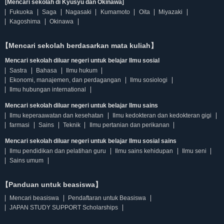
[Mencari sekolah di Kyusyu dan Okinawa]
Fukuoka
Saga
Nagasaki
Kumamoto
Oita
Miyazaki
Kagoshima
Okinawa
【Mencari sekolah berdasarkan mata kuliah】
Mencari sekolah diluar negeri untuk belajar Ilmu sosial
Sastra
Bahasa
Ilmu hukum
Ekonomi, manajemen, dan perdagangan
Ilmu sosiologi
Ilmu hubungan international
Mencari sekolah diluar negeri untuk belajar Ilmu sains
Ilmu keperaawatan dan kesehatan
Ilmu kedokteran dan kedokteran gigi
farmasi
Sains
Teknik
Ilmu pertanian dan perikanan
Mencari sekolah diluar negeri untuk belajar Ilmu sosial sains
Ilmu pendidikan dan pelatihan guru
Ilmu sains kehidupan
Ilmu seni
Sains umum
【Panduan untuk beasiswa】
Mencari beasiswa
Pendaftaran untuk Beasiswa
JAPAN STUDY SUPPORT Scholarships