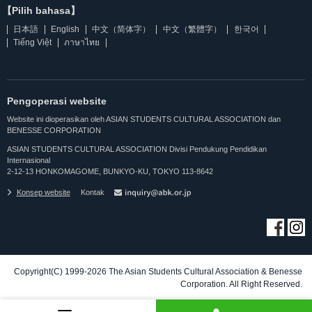
【Pilih bahasa】
日本語
English
中文（简体字）
中文（繁體字）
한국어
Tiếng Việt
ภาษาไทย
Pengoperasi website
Website ini dioperasikan oleh ASIAN STUDENTS CULTURAL ASSOCIATION dan
BENESSE CORPORATION
ASIAN STUDENTS CULTURAL ASSOCIATION Divisi Pendukung Pendidikan
Internasional
2-12-13 HONKOMAGOME, BUNKYO-KU, TOKYO 113-8642
Konsep website
Kontak
Copyright(C) 1999-2026 The Asian Students Cultural Association & Benesse
Corporation. All Right Reserved.