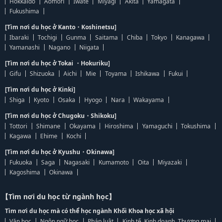
Hokkaido
Aomori
Iwate
Miyagi
Akita
Yamagata
Fukushima
[Tìm nơi du học ở Kanto・Koshinetsu]
Ibaraki
Tochigi
Gunma
Saitama
Chiba
Tokyo
Kanagawa
Yamanashi
Nagano
Niigata
[Tìm nơi du học ở Tokai ・Hokuriku]
Gifu
Shizuoka
Aichi
Mie
Toyama
Ishikawa
Fukui
[Tìm nơi du học ở Kinki]
Shiga
Kyoto
Osaka
Hyogo
Nara
Wakayama
[Tìm nơi du học ở Chugoku・Shikoku]
Tottori
Shimane
Okayama
Hiroshima
Yamaguchi
Tokushima
Kagawa
Ehime
Kochi
[Tìm nơi du học ở Kyushu・Okinawa]
Fukuoka
Saga
Nagasaki
Kumamoto
Oita
Miyazaki
Kagoshima
Okinawa
【Tìm nơi du học từ ngành học】
Tìm nơi du học mà có thể học ngành Khối Khoa học xã hội
Văn học
Ngôn ngữ học
Pháp luật
Kinh tế, Kinh doanh, Thương mại