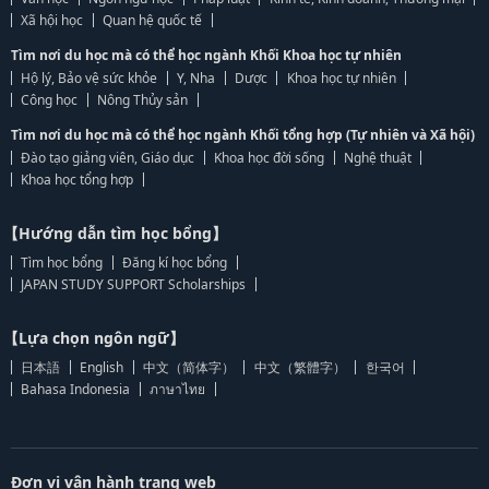
Xã hội học
Quan hệ quốc tế
Tìm nơi du học mà có thể học ngành Khối Khoa học tự nhiên
Hộ lý, Bảo vệ sức khỏe
Y, Nha
Dược
Khoa học tự nhiên
Công học
Nông Thủy sản
Tìm nơi du học mà có thể học ngành Khối tổng hợp (Tự nhiên và Xã hội)
Đào tạo giảng viên, Giáo dục
Khoa học đời sống
Nghệ thuật
Khoa học tổng hợp
【Hướng dẫn tìm học bổng】
Tìm học bổng
Đăng kí học bổng
JAPAN STUDY SUPPORT Scholarships
【Lựa chọn ngôn ngữ】
日本語
English
中文（简体字）
中文（繁體字）
한국어
Bahasa Indonesia
ภาษาไทย
Đơn vị vận hành trang web