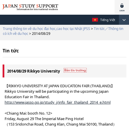
Tiếng Việt
Trang thông tin về du học đại học,cao học tại Nhật JPSS
>
Tin tức／Thông tin
có ích về du học
> 2014/08/29
Tin tức
2014/08/29 Rikkyo University
【RIKKYO UNIVERSITY AT JAPAN EDUCATION FAIR (THAILAND)】
Rikkyo University will be participating in the upcoming Japan
Education Fair in Thailand.
http://www.jasso.go.jp/study_j/info_fair_thailand_2014_e.html
<Chiang Mai: booth No. 12>
Friday, August 29 The Imperial Mae Ping Hotel
（153 Sridonchai Road, Chang Klan, Chiang Mai 50100, Thailand）