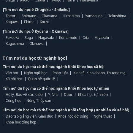
Shiga
Kyoto
Osaka
Hyogo
Nara
Wakayama
[Tìm nơi du học ở Chugoku・Shikoku]
Tottori
Shimane
Okayama
Hiroshima
Yamaguchi
Tokushima
Kagawa
Ehime
Kochi
[Tìm nơi du học ở Kyushu・Okinawa]
Fukuoka
Saga
Nagasaki
Kumamoto
Oita
Miyazaki
Kagoshima
Okinawa
【Tìm nơi du học từ ngành học】
Tìm nơi du học mà có thể học ngành Khối Khoa học xã hội
Văn học
Ngôn ngữ học
Pháp luật
Kinh tế, Kinh doanh, Thương mại
Xã hội học
Quan hệ quốc tế
Tìm nơi du học mà có thể học ngành Khối Khoa học tự nhiên
Hộ lý, Bảo vệ sức khỏe
Y, Nha
Dược
Khoa học tự nhiên
Công học
Nông Thủy sản
Tìm nơi du học mà có thể học ngành Khối tổng hợp (Tự nhiên và Xã hội)
Đào tạo giảng viên, Giáo dục
Khoa học đời sống
Nghệ thuật
Khoa học tổng hợp