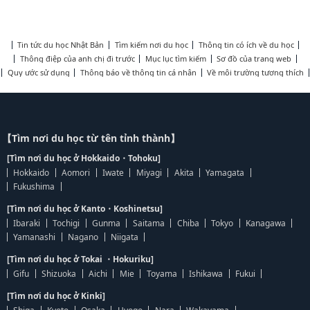
Tin tức du học Nhật Bản
Tìm kiếm nơi du học
Thông tin có ích về du học
Thông điệp của anh chị đi trước
Mục lục tìm kiếm
Sơ đồ của trang web
Quy ước sử dụng
Thông báo về thông tin cá nhân
Về môi trường tương thích
【Tìm nơi du học từ tên tỉnh thành】
[Tìm nơi du học ở Hokkaido・Tohoku]
Hokkaido
Aomori
Iwate
Miyagi
Akita
Yamagata
Fukushima
[Tìm nơi du học ở Kanto・Koshinetsu]
Ibaraki
Tochigi
Gunma
Saitama
Chiba
Tokyo
Kanagawa
Yamanashi
Nagano
Niigata
[Tìm nơi du học ở Tokai ・Hokuriku]
Gifu
Shizuoka
Aichi
Mie
Toyama
Ishikawa
Fukui
[Tìm nơi du học ở Kinki]