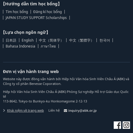
【Hướng dẫn tìm học bổng】
Tìm học bổng
Đăng kí học bổng
JAPAN STUDY SUPPORT Scholarships
【Lựa chọn ngôn ngữ】
日本語
English
中文（简体字）
中文（繁體字）
한국어
Bahasa Indonesia
ภาษาไทย
Đơn vị vận hành trang web
Website này được đồng vận hành bởi Hiệp hội Văn hóa Sinh Viên Châu Á (ABK) và
Công ty cổ phần Benesse Coporation.
Hiệp hội Văn hóa Sinh Viên Châu Á (ABK) Phòng Sự nghiệp Hỗ trợ Giáo dục Quốc
tế
113-8642, Tokyo-to Bunkyo-ku Honkomagome 2-12-13
Khái niệm về trang web
Liên hệ