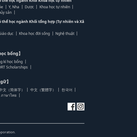
ó thể học ngành Khối Khoa học tự nhiên
ỏe
Y, Nha
Dược
Khoa học tự nhiên
ủy sản
ó thể học ngành Khối tổng hợp (Tự nhiên và Xã
Giáo dục
Khoa học đời sống
Nghệ thuật
học bổng】
g kí học bổng
RT Scholarships
 ngữ】
中文（简体字）
中文（繁體字）
한국어
ภาษาไทย
oporation.