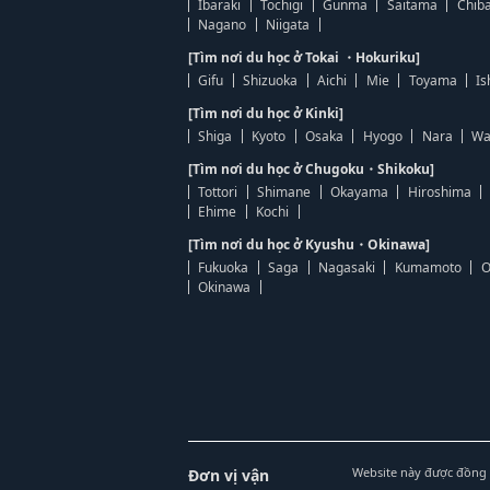
Ibaraki
Tochigi
Gunma
Saitama
Chib
Nagano
Niigata
[Tìm nơi du học ở Tokai ・Hokuriku]
Gifu
Shizuoka
Aichi
Mie
Toyama
Is
[Tìm nơi du học ở Kinki]
Shiga
Kyoto
Osaka
Hyogo
Nara
Wa
[Tìm nơi du học ở Chugoku・Shikoku]
Tottori
Shimane
Okayama
Hiroshima
Ehime
Kochi
[Tìm nơi du học ở Kyushu・Okinawa]
Fukuoka
Saga
Nagasaki
Kumamoto
O
Okinawa
Website này được đồng 
Đơn vị vận