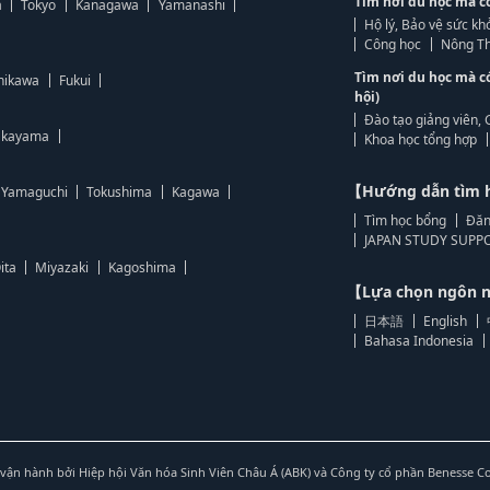
Tìm nơi du học mà c
a
Tokyo
Kanagawa
Yamanashi
Hộ lý, Bảo vệ sức kh
Công học
Nông Th
Tìm nơi du học mà c
hikawa
Fukui
hội)
Đào tạo giảng viên, 
kayama
Khoa học tổng hợp
【Hướng dẫn tìm 
Yamaguchi
Tokushima
Kagawa
Tìm học bổng
Đăn
JAPAN STUDY SUPPO
ita
Miyazaki
Kagoshima
【Lựa chọn ngôn
日本語
English
Bahasa Indonesia
vận hành bởi Hiệp hội Văn hóa Sinh Viên Châu Á (ABK) và Công ty cổ phần Benesse C