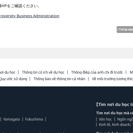
構HPをご確認ください。
niversity Business Administration
ơi du học
Thông tin có ích về du học
Thông điệp của anh chị đi trước
M
Quy ước sử dụng
Thông báo về thông tin cá nhân
Về môi trường tương thí
【Tìm nơi du học 
Tìm nơi du học mà c
Yamagata
Fukushima
Văn học
Ngôn ngữ
Kinh tế, Kinh doanh