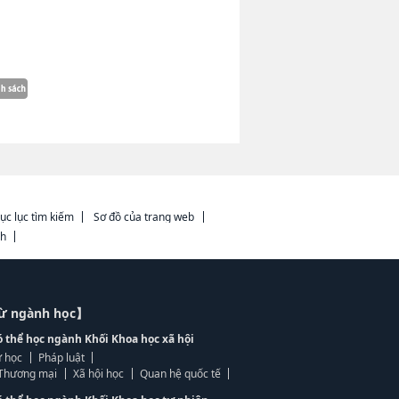
ục lục tìm kiếm
Sơ đồ của trang web
ch
từ ngành học】
ó thể học ngành Khối Khoa học xã hội
 học
Pháp luật
, Thương mại
Xã hội học
Quan hệ quốc tế