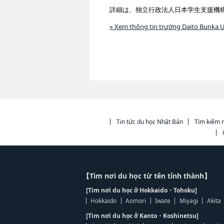
詳細は、独立行政法人日本学生支援機
» Xem thông tin trường Daito Bunka U
Tin tức du học Nhật Bản
Tìm kiếm n
【Tìm nơi du học từ tên tỉnh thành】
[Tìm nơi du học ở Hokkaido・Tohoku]
Hokkaido
Aomori
Iwate
Miyagi
Akita
[Tìm nơi du học ở Kanto・Koshinetsu]