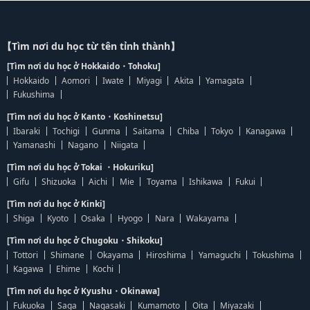
【Tìm nơi du học từ tên tỉnh thành】
[Tìm nơi du học ở Hokkaido・Tohoku]
Hokkaido
Aomori
Iwate
Miyagi
Akita
Yamagata
Fukushima
[Tìm nơi du học ở Kanto・Koshinetsu]
Ibaraki
Tochigi
Gunma
Saitama
Chiba
Tokyo
Kanagawa
Yamanashi
Nagano
Niigata
[Tìm nơi du học ở Tokai ・Hokuriku]
Gifu
Shizuoka
Aichi
Mie
Toyama
Ishikawa
Fukui
[Tìm nơi du học ở Kinki]
Shiga
Kyoto
Osaka
Hyogo
Nara
Wakayama
[Tìm nơi du học ở Chugoku・Shikoku]
Tottori
Shimane
Okayama
Hiroshima
Yamaguchi
Tokushima
Kagawa
Ehime
Kochi
[Tìm nơi du học ở Kyushu・Okinawa]
Fukuoka
Saga
Nagasaki
Kumamoto
Oita
Miyazaki