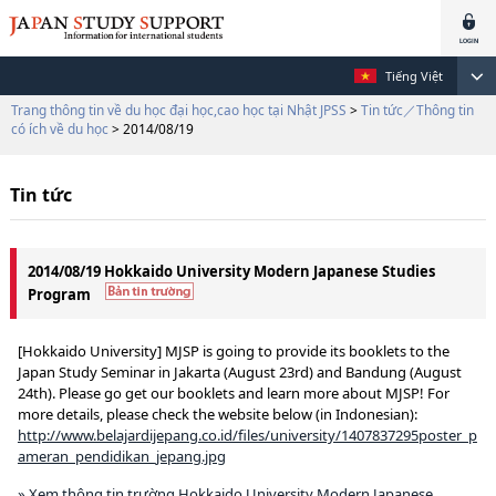
Tiếng Việt
Trang thông tin về du học đại học,cao học tại Nhật JPSS
>
Tin tức／Thông tin
có ích về du học
> 2014/08/19
Tin tức
2014/08/19 Hokkaido University Modern Japanese Studies
Program
[Hokkaido University] MJSP is going to provide its booklets to the
Japan Study Seminar in Jakarta (August 23rd) and Bandung (August
24th). Please go get our booklets and learn more about MJSP! For
more details, please check the website below (in Indonesian):
http://www.belajardijepang.co.id/files/university/1407837295poster_p
ameran_pendidikan_jepang.jpg
» Xem thông tin trường Hokkaido University Modern Japanese