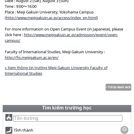
Date : August 2 (Sat), August 3 (Sun)
Time : 9:00〜16:00
Place : Meiji Gakuin University, Yokohama Campus
(
http://www.meijigakuin.ac.jp/access/index_en.html
)
For more information on Open Campus Event (in Japanese), please
click here :
http://www.meijigakuin.ac.jp/admission/event/open-
campus/
Faculty of International Studies, Meiji Gakuin University :
http://fis.meijigakuin.ac.jp/en/
» Xem thông tin trường Meiji Gakuin University Faculty of
International Studies
Tìm kiếm trường học
Tỉnh thành