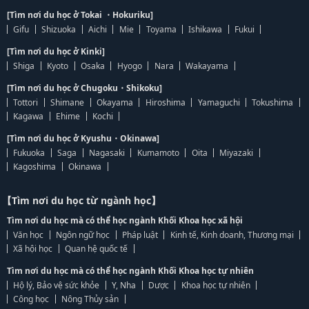
[Tìm nơi du học ở Tokai ・Hokuriku]
Gifu
Shizuoka
Aichi
Mie
Toyama
Ishikawa
Fukui
[Tìm nơi du học ở Kinki]
Shiga
Kyoto
Osaka
Hyogo
Nara
Wakayama
[Tìm nơi du học ở Chugoku・Shikoku]
Tottori
Shimane
Okayama
Hiroshima
Yamaguchi
Tokushima
Kagawa
Ehime
Kochi
[Tìm nơi du học ở Kyushu・Okinawa]
Fukuoka
Saga
Nagasaki
Kumamoto
Oita
Miyazaki
Kagoshima
Okinawa
【Tìm nơi du học từ ngành học】
Tìm nơi du học mà có thể học ngành Khối Khoa học xã hội
Văn học
Ngôn ngữ học
Pháp luật
Kinh tế, Kinh doanh, Thương mại
Xã hội học
Quan hệ quốc tế
Tìm nơi du học mà có thể học ngành Khối Khoa học tự nhiên
Hộ lý, Bảo vệ sức khỏe
Y, Nha
Dược
Khoa học tự nhiên
Công học
Nông Thủy sản