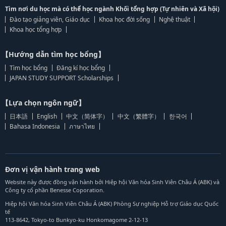
Tìm nơi du học mà có thể học ngành Khối tổng hợp (Tự nhiên và Xã hội)
Đào tạo giảng viên, Giáo dục
Khoa học đời sống
Nghệ thuật
Khoa học tổng hợp
【Hướng dẫn tìm học bổng】
Tìm học bổng
Đăng kí học bổng
JAPAN STUDY SUPPORT Scholarships
【Lựa chọn ngôn ngữ】
日本語
English
中文（简体字）
中文（繁體字）
한국어
Bahasa Indonesia
ภาษาไทย
Đơn vị vận hành trang web
Website này được đồng vận hành bởi Hiệp hội Văn hóa Sinh Viên Châu Á (ABK) và
Công ty cổ phần Benesse Coporation.
Hiệp hội Văn hóa Sinh Viên Châu Á (ABK) Phòng Sự nghiệp Hỗ trợ Giáo dục Quốc
tế
113-8642, Tokyo-to Bunkyo-ku Honkomagome 2-12-13