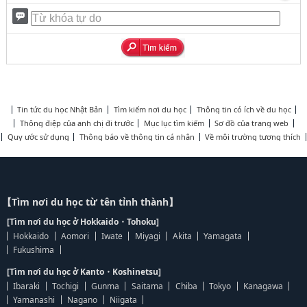
Tin tức du học Nhật Bản
Tìm kiếm nơi du học
Thông tin có ích về du học
Thông điệp của anh chị đi trước
Mục lục tìm kiếm
Sơ đồ của trang web
Quy ước sử dụng
Thông báo về thông tin cá nhân
Về môi trường tương thích
【Tìm nơi du học từ tên tỉnh thành】
[Tìm nơi du học ở Hokkaido・Tohoku]
Hokkaido
Aomori
Iwate
Miyagi
Akita
Yamagata
Fukushima
[Tìm nơi du học ở Kanto・Koshinetsu]
Ibaraki
Tochigi
Gunma
Saitama
Chiba
Tokyo
Kanagawa
Yamanashi
Nagano
Niigata