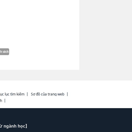
ục lục tìm kiếm
Sơ đồ của trang web
ch
từ ngành học】