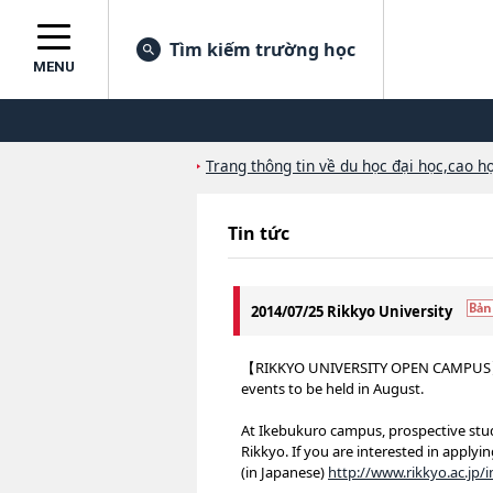
Tìm kiếm trường học
MENU
Trang thông tin về du học đại học,cao họ
Tin tức
2014/07/25 Rikkyo University
【RIKKYO UNIVERSITY OPEN CAMPUS】 Ri
events to be held in August.
At Ikebukuro campus, prospective stud
Rikkyo. If you are interested in applyin
(in Japanese)
http://www.rikkyo.ac.jp