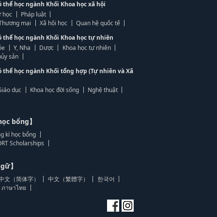
ó thể học ngành Khối Khoa học xã hội
 học
Pháp luật
, Thương mại
Xã hội học
Quan hệ quốc tế
ó thể học ngành Khối Khoa học tự nhiên
ỏe
Y, Nha
Dược
Khoa học tự nhiên
ủy sản
ó thể học ngành Khối tổng hợp (Tự nhiên và Xã
Giáo dục
Khoa học đời sống
Nghệ thuật
học bổng】
g kí học bổng
RT Scholarships
 ngữ】
中文（简体字）
中文（繁體字）
한국어
ภาษาไทย