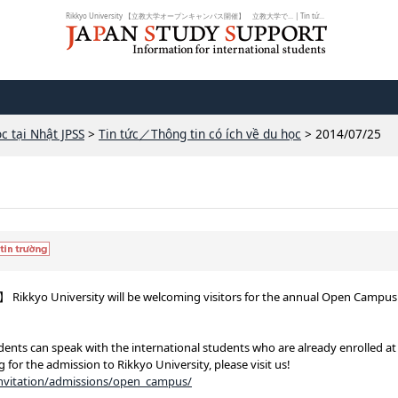
Rikkyo University 【立教大学オープンキャンパス開催】 立教大学で... | Tin tứ...
c tại Nhật JPSS
>
Tin tức／Thông tin có ích về du học
> 2014/07/25
kkyo University will be welcoming visitors for the annual Open Campus
ents can speak with the international students who are already enrolled at
g for the admission to Rikkyo University, please visit us!
/invitation/admissions/open_campus/