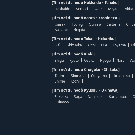
[Tìm nơi du học ở Hokkaido・Tohoku]
Hokkaido
Aomori
Iwate
Miyagi
Akita
[Tìm nơi du học ở Kanto・Koshinetsu]
Ibaraki
Tochigi
Gunma
Saitama
Chib
Nagano
Niigata
[Tìm nơi du học ở Tokai ・Hokuriku]
Gifu
Shizuoka
Aichi
Mie
Toyama
Is
[Tìm nơi du học ở Kinki]
Shiga
Kyoto
Osaka
Hyogo
Nara
Wa
[Tìm nơi du học ở Chugoku・Shikoku]
Tottori
Shimane
Okayama
Hiroshima
Ehime
Kochi
[Tìm nơi du học ở Kyushu・Okinawa]
Fukuoka
Saga
Nagasaki
Kumamoto
O
Okinawa