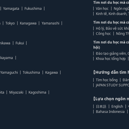
Tìm nơi du học mà c
Yamagata
Fukushima
Văn học
Ngôn ngữ
Kinh tế, Kinh doanh
Tìm nơi du học mà c
a
Tokyo
Kanagawa
Yamanashi
Hộ lý, Bảo vệ sức kh
Công học
Nông Th
Tìm nơi du học mà c
hikawa
Fukui
hội)
Đào tạo giảng viên, 
kayama
Khoa học tổng hợp
【Hướng dẫn tìm 
Yamaguchi
Tokushima
Kagawa
Tìm học bổng
Đăn
JAPAN STUDY SUPPO
ita
Miyazaki
Kagoshima
【Lựa chọn ngôn
日本語
English
Bahasa Indonesia