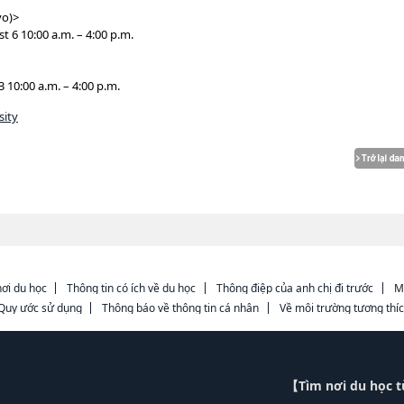
yo)>
6 10:00 a.m. – 4:00 p.m.
 10:00 a.m. – 4:00 p.m.
sity
ơi du học
Thông tin có ích về du học
Thông điệp của anh chị đi trước
M
Quy ước sử dụng
Thông báo về thông tin cá nhân
Về môi trường tương thí
【Tìm nơi du học 