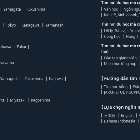
Tìm nơi du học mà c
Yamagata
Fukushima
Văn học
Ngôn ngữ
Kinh tế, Kinh doanh
Tìm nơi du học mà c
a
Tokyo
Kanagawa
Yamanashi
Hộ lý, Bảo vệ sức kh
Công học
Nông Th
Tìm nơi du học mà c
hikawa
Fukui
hội)
Đào tạo giảng viên, 
kayama
Khoa học tổng hợp
【Hướng dẫn tìm 
Yamaguchi
Tokushima
Kagawa
Tìm học bổng
Đăn
JAPAN STUDY SUPPO
ita
Miyazaki
Kagoshima
【Lựa chọn ngôn
日本語
English
Bahasa Indonesia