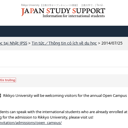
Rikkyo University 【立教大学オープンキャンパス開催】 立教大学で... | Tin tứ...
c tại Nhật JPSS
>
Tin tức／Thông tin có ích về du học
> 2014/07/25
kyo University will be welcoming visitors for the annual Open Campus
ents can speak with the international students who are already enrolled at
g for the admission to Rikkyo University, please visit us!
/invitation/admissions/open_campus/