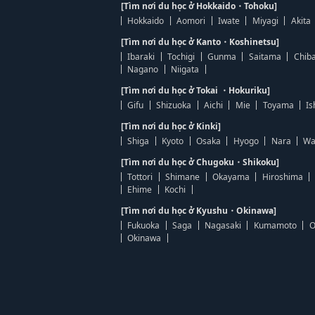
[Tìm nơi du học ở Hokkaido・Tohoku]
Hokkaido
Aomori
Iwate
Miyagi
Akita
[Tìm nơi du học ở Kanto・Koshinetsu]
Ibaraki
Tochigi
Gunma
Saitama
Chib
Nagano
Niigata
[Tìm nơi du học ở Tokai ・Hokuriku]
Gifu
Shizuoka
Aichi
Mie
Toyama
Is
[Tìm nơi du học ở Kinki]
Shiga
Kyoto
Osaka
Hyogo
Nara
Wa
[Tìm nơi du học ở Chugoku・Shikoku]
Tottori
Shimane
Okayama
Hiroshima
Ehime
Kochi
[Tìm nơi du học ở Kyushu・Okinawa]
Fukuoka
Saga
Nagasaki
Kumamoto
O
Okinawa