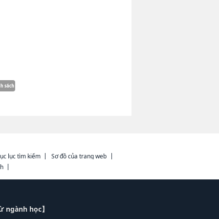
ục lục tìm kiếm
Sơ đồ của trang web
ch
từ ngành học】