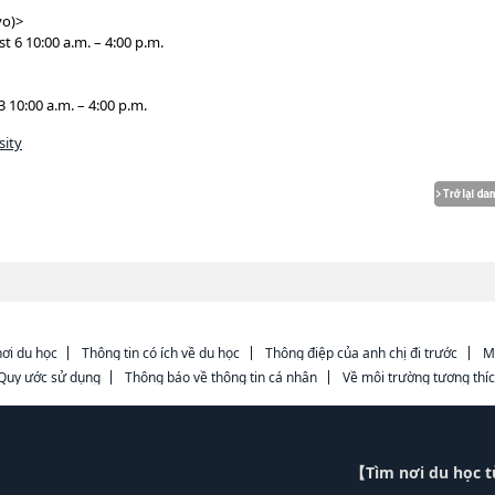
yo)>
6 10:00 a.m. – 4:00 p.m.
 10:00 a.m. – 4:00 p.m.
sity
ơi du học
Thông tin có ích về du học
Thông điệp của anh chị đi trước
M
Quy ước sử dụng
Thông báo về thông tin cá nhân
Về môi trường tương thí
【Tìm nơi du học 