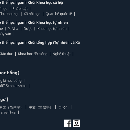
ó thể học ngành Khối Khoa học xã hội
 học
Pháp luật
, Thương mại
Xã hội học
Quan hệ quốc tế
ó thể học ngành Khối Khoa học tự nhiên
ỏe
Y, Nha
Dược
Khoa học tự nhiên
ủy sản
ó thể học ngành Khối tổng hợp (Tự nhiên và Xã
Giáo dục
Khoa học đời sống
Nghệ thuật
học bổng】
g kí học bổng
RT Scholarships
 ngữ】
中文（简体字）
中文（繁體字）
한국어
ภาษาไทย