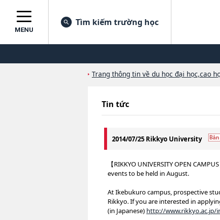
Tìm kiếm trường học
MENU
Trang thông tin về du học đại học,cao họ
Tin tức
2014/07/25 Rikkyo University
【RIKKYO UNIVERSITY OPEN CAMPUS】Rik
events to be held in August.
At Ikebukuro campus, prospective stud
Rikkyo. If you are interested in applyin
(in Japanese)
http://www.rikkyo.ac.jp