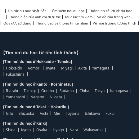
Tin tức du học Nhật Bản
Tìm kiếm nơi du học
Thông tin có ích về du học
Thông điệp của anh chị đi trước
Mục lục tìm kiếm
Sơ đồ của trang web
Quy ước sử dụng
Thông báo về thông tin cá nhân
Về môi trường tương thích
【Tìm nơi du học từ tên tỉnh thành】
[Tìm nơi du học ở Hokkaido・Tohoku]
Hokkaido
Aomori
Iwate
Miyagi
Akita
Yamagata
Fukushima
[Tìm nơi du học ở Kanto・Koshinetsu]
Ibaraki
Tochigi
Gunma
Saitama
Chiba
Tokyo
Kanagawa
Yamanashi
Nagano
Niigata
[Tìm nơi du học ở Tokai ・Hokuriku]
Gifu
Shizuoka
Aichi
Mie
Toyama
Ishikawa
Fukui
[Tìm nơi du học ở Kinki]
Shiga
Kyoto
Osaka
Hyogo
Nara
Wakayama