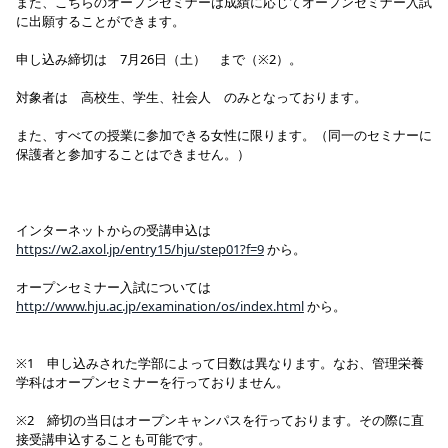
また、こちらのオープンセミナーは成績に応じてオープンセミナー入試
に出願することができます。
申し込み締切は 7月26日（土） まで（※2）。
対象者は 高校生、学生、社会人 のみとなっております。
また、すべての授業に参加できる女性に限ります。（同一のセミナーに
保護者と参加することはできません。）
インターネットからの受講申込は
https://w2.axol.jp/entry15/hju/step01?f=9
から。
オープンセミナー入試については
http://www.hju.ac.jp/examination/os/index.html
から。
※1 申し込みされた学部によって日数は異なります。なお、管理栄養
学科はオープンセミナーを行っておりません。
※2 締切の当日はオープンキャンパスを行っております。その際に直
接受講申込することも可能です。