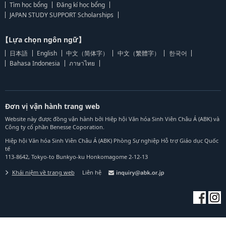
Tìm học bổng
Đăng kí học bổng
JAPAN STUDY SUPPORT Scholarships
【Lựa chọn ngôn ngữ】
日本語
English
中文（简体字）
中文（繁體字）
한국어
Bahasa Indonesia
ภาษาไทย
Đơn vị vận hành trang web
Website này được đồng vận hành bởi Hiệp hội Văn hóa Sinh Viên Châu Á (ABK) và
Công ty cổ phần Benesse Coporation.
Hiệp hội Văn hóa Sinh Viên Châu Á (ABK) Phòng Sự nghiệp Hỗ trợ Giáo dục Quốc
tế
113-8642, Tokyo-to Bunkyo-ku Honkomagome 2-12-13
Khái niệm về trang web
Liên hệ