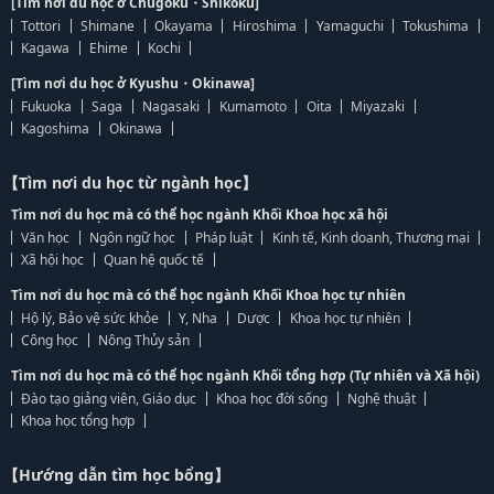
[Tìm nơi du học ở Chugoku・Shikoku]
Tottori
Shimane
Okayama
Hiroshima
Yamaguchi
Tokushima
Kagawa
Ehime
Kochi
[Tìm nơi du học ở Kyushu・Okinawa]
Fukuoka
Saga
Nagasaki
Kumamoto
Oita
Miyazaki
Kagoshima
Okinawa
【Tìm nơi du học từ ngành học】
Tìm nơi du học mà có thể học ngành Khối Khoa học xã hội
Văn học
Ngôn ngữ học
Pháp luật
Kinh tế, Kinh doanh, Thương mại
Xã hội học
Quan hệ quốc tế
Tìm nơi du học mà có thể học ngành Khối Khoa học tự nhiên
Hộ lý, Bảo vệ sức khỏe
Y, Nha
Dược
Khoa học tự nhiên
Công học
Nông Thủy sản
Tìm nơi du học mà có thể học ngành Khối tổng hợp (Tự nhiên và Xã hội)
Đào tạo giảng viên, Giáo dục
Khoa học đời sống
Nghệ thuật
Khoa học tổng hợp
【Hướng dẫn tìm học bổng】