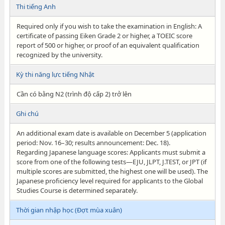
Thi tiếng Anh
Required only if you wish to take the examination in English: A
certificate of passing Eiken Grade 2 or higher, a TOEIC score
report of 500 or higher, or proof of an equivalent qualification
recognized by the university.
Kỳ thi năng lực tiếng Nhật
Cần có bằng N2 (trình độ cấp 2) trở lên
Ghi chú
An additional exam date is available on December 5 (application
period: Nov. 16–30; results announcement: Dec. 18).
Regarding Japanese language scores: Applicants must submit a
score from one of the following tests—EJU, JLPT, J.TEST, or JPT (if
multiple scores are submitted, the highest one will be used). The
Japanese proficiency level required for applicants to the Global
Studies Course is determined separately.
Thời gian nhập học (Đợt mùa xuân)