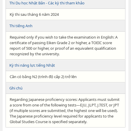
Thi Du học Nhật Bản - Các kỳ thi tham khảo
Kỳ thi sau tháng 6 năm 2024
Thi tiếng Anh
Required only if you wish to take the examination in English: A
certificate of passing Eiken Grade 2 or higher, a TOEIC score
report of 500 or higher, or proof of an equivalent qualification
recognized by the university.
Kỳ thi năng lực tiếng Nhật
Cần có bằng N2 (trình độ cấp 2) trở lên
Ghi chú
Regarding Japanese proficiency scores: Applicants must submit
a score from one of the following tests—EJU, JLPT, J.TEST, or JPT
(if multiple scores are submitted, the highest one will be used).
The Japanese proficiency level required for applicants to the
Global Studies Course is specified separately.