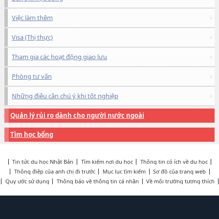
Việc làm thêm
Visa (Thị thực)
Tham gia các hoạt động giao lưu
Phòng tư vấn
Những điều cần chú ý khi tốt nghiệp
Quản lý rủi ro dành cho người nước ngoài
Tìm học bổng
Tin tức du học Nhật Bản
Tìm kiếm nơi du học
Thông tin có ích về du học
Thông điệp của anh chị đi trước
Mục lục tìm kiếm
Sơ đồ của trang web
Quy ước sử dụng
Thông báo về thông tin cá nhân
Về môi trường tương thích