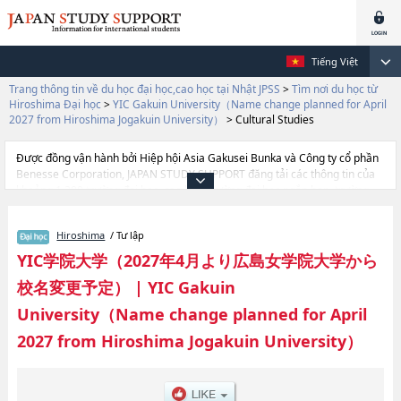
Tiếng Việt
Trang thông tin về du học đại học,cao học tại Nhật JPSS
>
Tìm nơi du học từ
Hiroshima Đại học
>
YIC Gakuin University（Name change planned for April
2027 from Hiroshima Jogakuin University）
>
Cultural Studies
Được đồng vận hành bởi Hiệp hội Asia Gakusei Bunka và Công ty cổ phần
Benesse Corporation, JAPAN STUDY SUPPORT đăng tải các thông tin của
khoảng 1.300 trường đại học, cao học, trường đại học ngắn hạn, trường
chuyên môn đang tiếp nhận du học sinh.
Tại đây có đăng các thông tin chi tiết về YIC Gakuin University（Name
Hiroshima
/ Tư lập
change planned for April 2027 from Hiroshima Jogakuin University）, và
thông tin cần thiết dành cho du học sinh, như là về các Ngành Cultural
YIC学院大学（2027年4月より広島女学院大学から
StudieshoặcNgành Human Life Studies, thông tin về từng ngành học,
校名変更予定）
|
YIC Gakuin
thông tin liên quan đến thi tuyển như số lượng tuyển sinh, số lượng trúng
tuyển, cở sở trang thiết bị, hướng dẫn địa điểm v.v...
University（Name change planned for April
2027 from Hiroshima Jogakuin University）