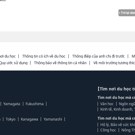
ơi du học
Thông tin có ích về du học
Thông điệp của anh chị đi trước
M
Quy ước sử dụng
Thông báo về thông tin cá nhân
Về môi trường tương thí
【Tìm nơi du học 
Tìm nơi du học mà c
Yamagata
Fukushima
Văn học
Ngôn ngữ
Kinh tế, Kinh doanh
Tìm nơi du học mà c
a
Tokyo
Kanagawa
Yamanashi
Hộ lý, Bảo vệ sức kh
Công học
Nông Th