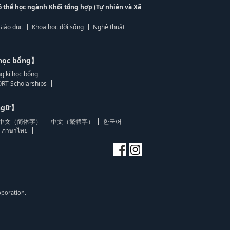
ó thể học ngành Khối tổng hợp (Tự nhiên và Xã
Giáo dục
Khoa học đời sống
Nghệ thuật
học bổng】
g kí học bổng
RT Scholarships
 ngữ】
中文（简体字）
中文（繁體字）
한국어
ภาษาไทย
oporation.