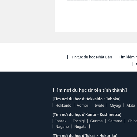
Tin tức du học Nhật Bản
Tìm kiếm n
【Tìm nơi du học từ tên tỉnh thành】
[Tìm nơi du học ở Hokkaido・Tohoku]
Hokkaido
Aomori
Iwate
Miyagi
Akita
[Tìm nơi du học ở Kanto・Koshinetsu]
Ibaraki
Tochigi
Gunma
Saitama
Chib
Nagano
Niigata
[Tìm nơi du học ở Tokai ・Hokuriku]