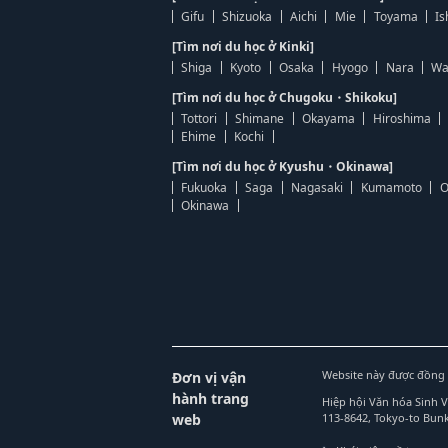
Gifu
Shizuoka
Aichi
Mie
Toyama
Is
[Tìm nơi du học ở Kinki]
Shiga
Kyoto
Osaka
Hyogo
Nara
Wa
[Tìm nơi du học ở Chugoku・Shikoku]
Tottori
Shimane
Okayama
Hiroshima
Ehime
Kochi
[Tìm nơi du học ở Kyushu・Okinawa]
Fukuoka
Saga
Nagasaki
Kumamoto
O
Okinawa
Website này được đồng 
Đơn vị vận
hành trang
Hiệp hội Văn hóa Sinh 
web
113-8642, Tokyo-to Bu