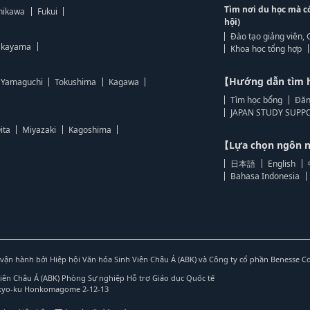
Tìm nơi du học mà c
hikawa
Fukui
hội)
Đào tạo giảng viên, 
kayama
Khoa học tổng hợp
【Hướng dẫn tìm 
Yamaguchi
Tokushima
Kagawa
Tìm học bổng
Đăn
JAPAN STUDY SUPPO
ita
Miyazaki
Kagoshima
【Lựa chọn ngôn
日本語
English
Bahasa Indonesia
vận hành bởi Hiệp hội Văn hóa Sinh Viên Châu Á (ABK) và Công ty cổ phần Benesse C
Viên Châu Á (ABK) Phòng Sự nghiệp Hỗ trợ Giáo dục Quốc tế
nkyo-ku Honkomagome 2-12-13