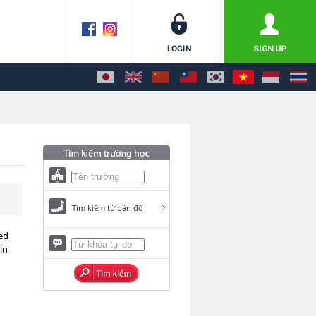
Tìm kiếm từ bản đồ
zed
in