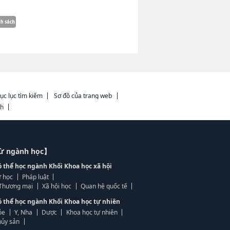
ục lục tìm kiếm
Sơ đồ của trang web
ch
từ ngành học】
ó thể học ngành Khối Khoa học xã hội
 học
Pháp luật
, Thương mại
Xã hội học
Quan hệ quốc tế
ó thể học ngành Khối Khoa học tự nhiên
ỏe
Y, Nha
Dược
Khoa học tự nhiên
ủy sản