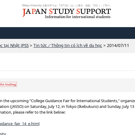
Rikkyo University 立教大学では、7月12日（土）に東京・池袋、13日（... | Tin t...
c tại Nhật JPSS
>
Tin tức／Thông tin có ích về du học
> 2014/07/11
g in the upcoming “College Guidance Fair for International Students," organi
ion (JASSO) on Saturday, July 12, in Tokyo (Ikebukuro) and Sunday, July 13 
tion, please refer to the link below:
uidance_fair_14_e.html
sity