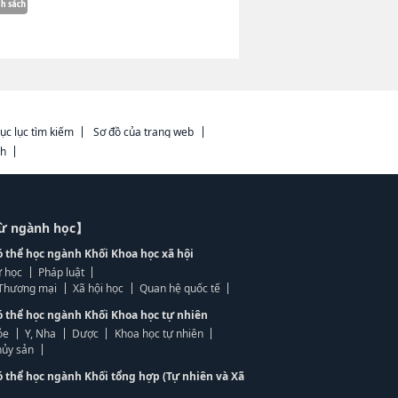
ục lục tìm kiếm
Sơ đồ của trang web
ch
từ ngành học】
ó thể học ngành Khối Khoa học xã hội
 học
Pháp luật
, Thương mại
Xã hội học
Quan hệ quốc tế
ó thể học ngành Khối Khoa học tự nhiên
ỏe
Y, Nha
Dược
Khoa học tự nhiên
ủy sản
ó thể học ngành Khối tổng hợp (Tự nhiên và Xã