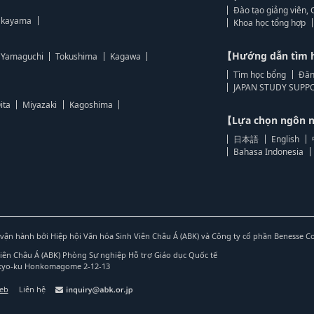
Đào tạo giảng viên, 
kayama
Khoa học tổng hợp
【Hướng dẫn tìm 
Yamaguchi
Tokushima
Kagawa
Tìm học bổng
Đăn
JAPAN STUDY SUPPO
ita
Miyazaki
Kagoshima
【Lựa chọn ngôn
日本語
English
Bahasa Indonesia
vận hành bởi Hiệp hội Văn hóa Sinh Viên Châu Á (ABK) và Công ty cổ phần Benesse C
Viên Châu Á (ABK) Phòng Sự nghiệp Hỗ trợ Giáo dục Quốc tế
nkyo-ku Honkomagome 2-12-13
web
Liên hệ