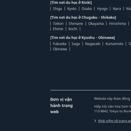
[Tìm nơi du học ở Kinki]
Shiga
Kyoto
Osaka
Hyogo
Nara
Wa
[Tìm nơi du học ở Chugoku・Shikoku]
Tottori
Shimane
Okayama
Hiroshima
Ehime
Kochi
[Tìm nơi du học ở Kyushu・Okinawa]
Fukuoka
Saga
Nagasaki
Kumamoto
O
Okinawa
Website này được đồng 
Đơn vị vận
hành trang
Hiệp hội Văn hóa Sinh 
web
113-8642, Tokyo-to Bu
Khái niệm về trang 