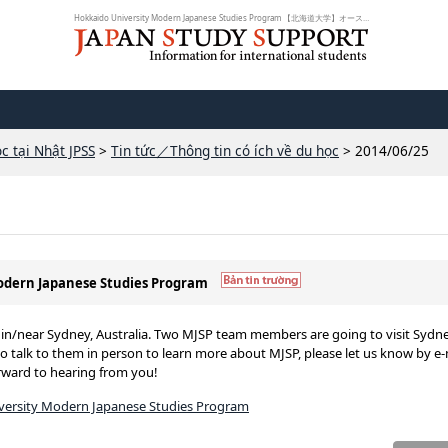
Hokkaido University Modern Japanese Studies Program 【北海道大学】オーストラ...
c tại Nhật JPSS
>
Tin tức／Thông tin có ích về du học
> 2014/06/25
Modern Japanese Studies Program
 in/near Sydney, Australia. Two MJSP team members are going to visit Sydn
ke to talk to them in person to learn more about MJSP, please let us know by e-
rward to hearing from you!
versity Modern Japanese Studies Program