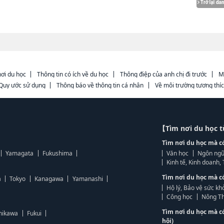
ơi du học
Thông tin có ích về du học
Thông điệp của anh chị đi trước
M
Quy ước sử dụng
Thông báo về thông tin cá nhân
Về môi trường tương thí
【Tìm nơi du học 
Tìm nơi du học mà c
Yamagata
Fukushima
Văn học
Ngôn ngữ
Kinh tế, Kinh doanh
Tìm nơi du học mà c
a
Tokyo
Kanagawa
Yamanashi
Hộ lý, Bảo vệ sức kh
Công học
Nông Th
Tìm nơi du học mà c
hikawa
Fukui
hội)