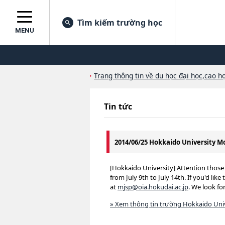
Tìm kiếm trường học
MENU
Trang thông tin về du học đại học,cao họ
Tin tức
2014/06/25 Hokkaido University 
[Hokkaido University] Attention those
from July 9th to July 14th. If you'd li
at
mjsp@oia.hokudai.ac.jp
. We look fo
» Xem thông tin trường Hokkaido Uni