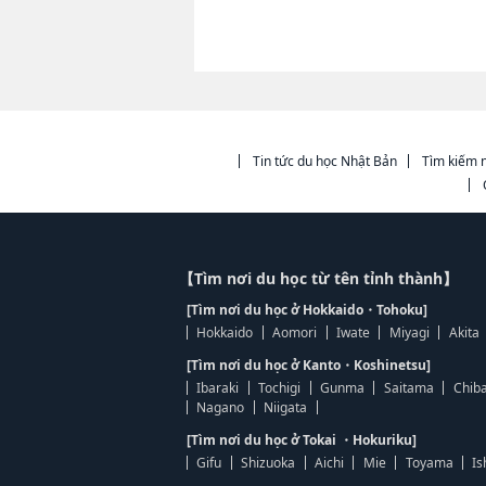
Tin tức du học Nhật Bản
Tìm kiếm n
【Tìm nơi du học từ tên tỉnh thành】
[Tìm nơi du học ở Hokkaido・Tohoku]
Hokkaido
Aomori
Iwate
Miyagi
Akita
[Tìm nơi du học ở Kanto・Koshinetsu]
Ibaraki
Tochigi
Gunma
Saitama
Chib
Nagano
Niigata
[Tìm nơi du học ở Tokai ・Hokuriku]
Gifu
Shizuoka
Aichi
Mie
Toyama
Is