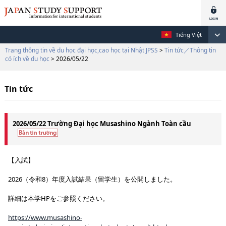
Tiếng Việt
Trang thông tin về du học đại học,cao học tại Nhật JPSS
>
Tin tức／Thông tin
có ích về du học
> 2026/05/22
Tin tức
2026/05/22 Trường Đại học Musashino Ngành Toàn cầu
【入試】
2026（令和8）年度入試結果（留学生）を公開しました。
詳細は本学HPをご参照ください。
https://www.musashino-