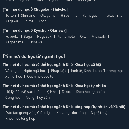
Shiga
Kyoto
Osaka
Hyogo
Nara
Wakayama
[Tìm nơi du học ở Chugoku・Shikoku]
Tottori
Shimane
Okayama
Hiroshima
Yamaguchi
Tokushima
Kagawa
Ehime
Kochi
[Tìm nơi du học ở Kyushu・Okinawa]
Fukuoka
Saga
Nagasaki
Kumamoto
Oita
Miyazaki
Kagoshima
Okinawa
【Tìm nơi du học từ ngành học】
Tìm nơi du học mà có thể học ngành Khối Khoa học xã hội
Văn học
Ngôn ngữ học
Pháp luật
Kinh tế, Kinh doanh, Thương mại
Xã hội học
Quan hệ quốc tế
Tìm nơi du học mà có thể học ngành Khối Khoa học tự nhiên
Hộ lý, Bảo vệ sức khỏe
Y, Nha
Dược
Khoa học tự nhiên
Công học
Nông Thủy sản
Tìm nơi du học mà có thể học ngành Khối tổng hợp (Tự nhiên và Xã hội)
Đào tạo giảng viên, Giáo dục
Khoa học đời sống
Nghệ thuật
Khoa học tổng hợp