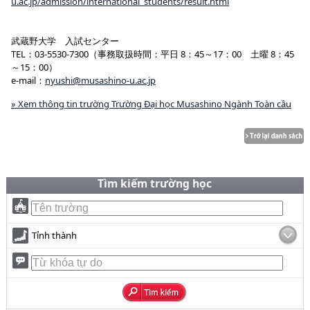
u.ac.jp/admission/international_students/result.html
武蔵野大学 入試センター
TEL：03-5530-7300（事務取扱時間：平日 8：45～17：00 土曜 8：45
～15：00）
e-mail：
nyushi@musashino-u.ac.jp
» Xem thông tin trường Trường Đại học Musashino Ngành Toàn cầu
Tìm kiếm trường học
Tỉnh thành