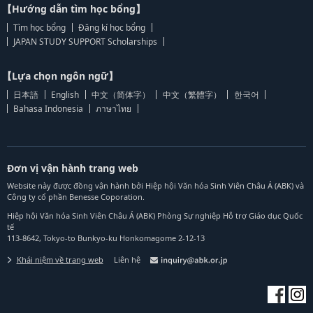
【Hướng dẫn tìm học bổng】
Tìm học bổng
Đăng kí học bổng
JAPAN STUDY SUPPORT Scholarships
【Lựa chọn ngôn ngữ】
日本語
English
中文（简体字）
中文（繁體字）
한국어
Bahasa Indonesia
ภาษาไทย
Đơn vị vận hành trang web
Website này được đồng vận hành bởi Hiệp hội Văn hóa Sinh Viên Châu Á (ABK) và
Công ty cổ phần Benesse Coporation.
Hiệp hội Văn hóa Sinh Viên Châu Á (ABK) Phòng Sự nghiệp Hỗ trợ Giáo dục Quốc
tế
113-8642, Tokyo-to Bunkyo-ku Honkomagome 2-12-13
Khái niệm về trang web
Liên hệ