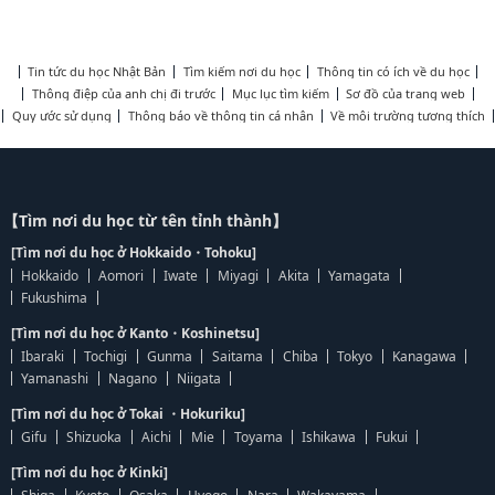
Tin tức du học Nhật Bản
Tìm kiếm nơi du học
Thông tin có ích về du học
Thông điệp của anh chị đi trước
Mục lục tìm kiếm
Sơ đồ của trang web
Quy ước sử dụng
Thông báo về thông tin cá nhân
Về môi trường tương thích
【Tìm nơi du học từ tên tỉnh thành】
[Tìm nơi du học ở Hokkaido・Tohoku]
Hokkaido
Aomori
Iwate
Miyagi
Akita
Yamagata
Fukushima
[Tìm nơi du học ở Kanto・Koshinetsu]
Ibaraki
Tochigi
Gunma
Saitama
Chiba
Tokyo
Kanagawa
Yamanashi
Nagano
Niigata
[Tìm nơi du học ở Tokai ・Hokuriku]
Gifu
Shizuoka
Aichi
Mie
Toyama
Ishikawa
Fukui
[Tìm nơi du học ở Kinki]