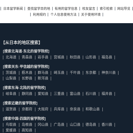
日本留学新闻
查找留学目的地
有用的留学信息
校友留言
索引检索
网站导览
利用规约
个人信息使用方法
关于使用环境
【从日本的地区搜索】
[搜索北海道·东北的留学院校]
北海道
青森县
岩手县
宫城县
秋田县
山形县
福岛县
[搜索关东·甲信越的留学院校]
茨城县
枥木县
群马县
崎玉县
千叶县
东京都
神奈川县
山梨县
长野县
新泻县
[搜索东海·北陆的留学院校]
岐阜县
静冈县
爱知县
三重县
富山县
石川县
福井县
[搜索近畿的留学院校]
滋贺县
京都府
大阪府
兵库县
奈良县
和歌山县
[搜索中国·四国的留学院校]
鸟取县
岛根县
冈山县
广岛县
山口县
德岛县
香川县
爱媛县
高知县