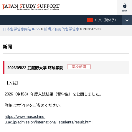
中文（简体字）
日本留学信息网站JPSS
>
新闻／有用的留学信息
> 2026/05/22
新闻
2026/05/22 武藏野大学 环球学院
【入試】
2026（令和8）年度入試結果（留学生）を公開しました。
詳細は本学HPをご参照ください。
https://www.musashino-
u.ac.jp/admission/international_students/result.html