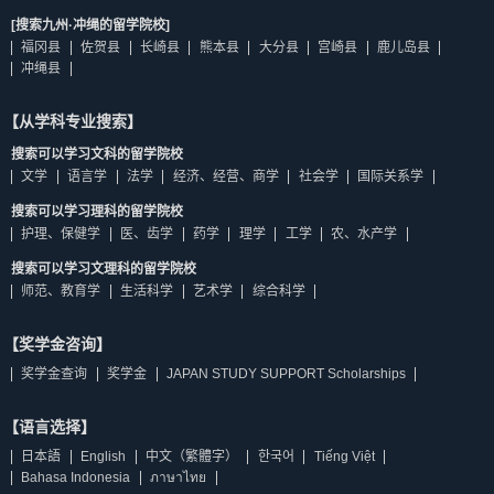
[搜索九州·冲绳的留学院校]
福冈县
佐贺县
长崎县
熊本县
大分县
宫崎县
鹿儿岛县
冲绳县
【从学科专业搜索】
搜索可以学习文科的留学院校
文学
语言学
法学
经济、经营、商学
社会学
国际关系学
搜索可以学习理科的留学院校
护理、保健学
医、齿学
药学
理学
工学
农、水产学
搜索可以学习文理科的留学院校
师范、教育学
生活科学
艺术学
综合科学
【奖学金咨询】
奖学金查询
奖学金
JAPAN STUDY SUPPORT Scholarships
【语言选择】
日本語
English
中文（繁體字）
한국어
Tiếng Việt
Bahasa Indonesia
ภาษาไทย