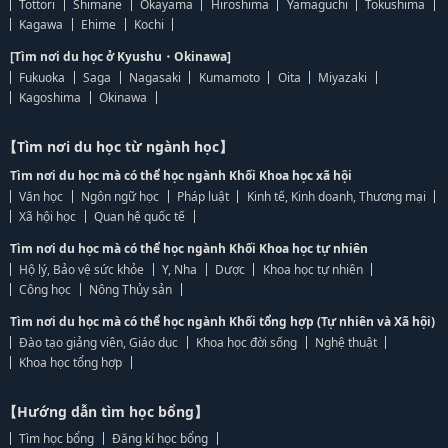
Tottori
Shimane
Okayama
Hiroshima
Yamaguchi
Tokushima
Kagawa
Ehime
Kochi
[Tìm nơi du học ở Kyushu・Okinawa]
Fukuoka
Saga
Nagasaki
Kumamoto
Oita
Miyazaki
Kagoshima
Okinawa
【Tìm nơi du học từ ngành học】
Tìm nơi du học mà có thể học ngành Khối Khoa học xã hội
Văn học
Ngôn ngữ học
Pháp luật
Kinh tế, Kinh doanh, Thương mại
Xã hội học
Quan hệ quốc tế
Tìm nơi du học mà có thể học ngành Khối Khoa học tự nhiên
Hộ lý, Bảo vệ sức khỏe
Y, Nha
Dược
Khoa học tự nhiên
Công học
Nông Thủy sản
Tìm nơi du học mà có thể học ngành Khối tổng hợp (Tự nhiên và Xã hội)
Đào tạo giảng viên, Giáo dục
Khoa học đời sống
Nghệ thuật
Khoa học tổng hợp
【Hướng dẫn tìm học bổng】
Tìm học bổng
Đăng kí học bổng