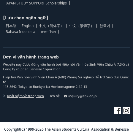
JAPAN STUDY SUPPORT Scholarships
【Lựa chọn ngôn ngữ】
日本語
English
中文（简体字）
中文（繁體字）
한국어
Bahasa Indonesia
ภาษาไทย
Đơn vị vận hành trang web
Website này được đồng vận hành bởi Hiệp hội Văn hóa Sinh Viên Châu Á (ABK) và
Công ty cổ phần Benesse Coporation.
Hiệp hội Văn hóa Sinh Viên Châu Á (ABK) Phòng Sự nghiệp Hỗ trợ Giáo dục Quốc
tế
113-8642, Tokyo-to Bunkyo-ku Honkomagome 2-12-13
Khái niệm về trang web
Liên hệ
Copyright(C) 1999-2026 The Asian Students Cultural Association & Benesse