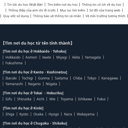
Tin tức du học Nhật Bản
Tìm kiếm nơi du học
Thông tin có ích về du học
Thông điệp của anh chị đi trước
Mục lục tìm kiếm
Sơ đồ của trang web
Quy ước sử dụng
Thông báo về thông tin cá nhân
Về môi trường tương thích
【Tìm nơi du học từ tên tỉnh thành】
[Tìm nơi du học ở Hokkaido・Tohoku]
Hokkaido
Aomori
Iwate
Miyagi
Akita
Yamagata
Fukushima
[Tìm nơi du học ở Kanto・Koshinetsu]
Ibaraki
Tochigi
Gunma
Saitama
Chiba
Tokyo
Kanagawa
Yamanashi
Nagano
Niigata
[Tìm nơi du học ở Tokai ・Hokuriku]
Gifu
Shizuoka
Aichi
Mie
Toyama
Ishikawa
Fukui
[Tìm nơi du học ở Kinki]
Shiga
Kyoto
Osaka
Hyogo
Nara
Wakayama
[Tìm nơi du học ở Chugoku・Shikoku]