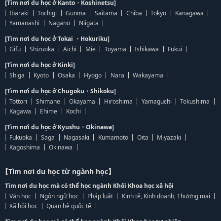
[Tìm nơi du học ở Kanto・Koshinetsu]
Ibaraki
Tochigi
Gunma
Saitama
Chiba
Tokyo
Kanagawa
Yamanashi
Nagano
Niigata
[Tìm nơi du học ở Tokai ・Hokuriku]
Gifu
Shizuoka
Aichi
Mie
Toyama
Ishikawa
Fukui
[Tìm nơi du học ở Kinki]
Shiga
Kyoto
Osaka
Hyogo
Nara
Wakayama
[Tìm nơi du học ở Chugoku・Shikoku]
Tottori
Shimane
Okayama
Hiroshima
Yamaguchi
Tokushima
Kagawa
Ehime
Kochi
[Tìm nơi du học ở Kyushu・Okinawa]
Fukuoka
Saga
Nagasaki
Kumamoto
Oita
Miyazaki
Kagoshima
Okinawa
【Tìm nơi du học từ ngành học】
Tìm nơi du học mà có thể học ngành Khối Khoa học xã hội
Văn học
Ngôn ngữ học
Pháp luật
Kinh tế, Kinh doanh, Thương mại
Xã hội học
Quan hệ quốc tế