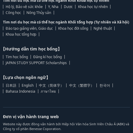
Tìm nơi du học mà có thể học ngành Khối Khoa học tự nhiên
Hộ lý, Bảo vệ sức khỏe
Y, Nha
Dược
Khoa học tự nhiên
Công học
Nông Thủy sản
Tìm nơi du học mà có thể học ngành Khối tổng hợp (Tự nhiên và Xã hội)
Đào tạo giảng viên, Giáo dục
Khoa học đời sống
Nghệ thuật
Khoa học tổng hợp
【Hướng dẫn tìm học bổng】
Tìm học bổng
Đăng kí học bổng
JAPAN STUDY SUPPORT Scholarships
【Lựa chọn ngôn ngữ】
日本語
English
中文（简体字）
中文（繁體字）
한국어
Bahasa Indonesia
ภาษาไทย
Đơn vị vận hành trang web
Website này được đồng vận hành bởi Hiệp hội Văn hóa Sinh Viên Châu Á (ABK) và
Công ty cổ phần Benesse Coporation.