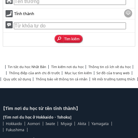
Tỉnh thành
Tin tức du học Nhật Bản
Tìm kiếm nơi du học
Thông tin có ích về du học
Thông điệp của anh chị đi trước
Mục lục tìm kiếm
Sơ đồ của trang web
Quy ước sử dụng
Thông báo về thông tin cá nhân
Về môi trường tương thích
【Tìm nơi du học từ tên tỉnh thành】
[Tìm nơi du học ở Hokkaido・Tohoku]
Hokkaido
Aomori
Iwate
Miyagi
Akita
Yamagata
Fukushima