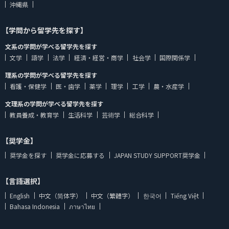
沖縄県
【学問から留学先を探す】
文系の学問が学べる留学先を探す
文学
語学
法学
経済・経営・商学
社会学
国際関係学
理系の学問が学べる留学先を探す
看護・保健学
医・歯学
薬学
理学
工学
農・水産学
文理系の学問が学べる留学先を探す
教員養成・教育学
生活科学
芸術学
総合科学
【奨学金】
奨学金を探す
奨学金に応募する
JAPAN STUDY SUPPORT奨学金
【言語選択】
English
中文（简体字）
中文（繁體字）
한국어
Tiếng Việt
Bahasa Indonesia
ภาษาไทย