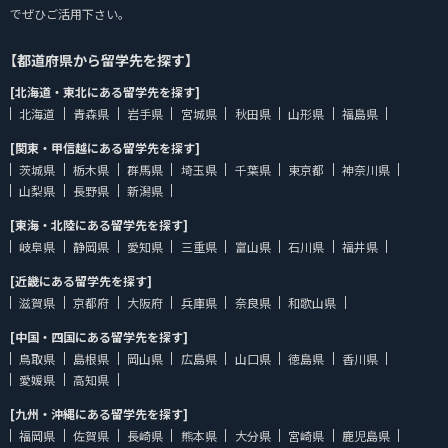
でぜひご活用下さい。
【都道府県から留学先を探す】
[北海道・東北にある留学先を探す]
北海道
青森県
岩手県
宮城県
秋田県
山形県
福島県
[関東・甲信越にある留学先を探す]
茨城県
栃木県
群馬県
埼玉県
千葉県
東京都
神奈川県
山梨県
長野県
新潟県
[東海・北陸にある留学先を探す]
岐阜県
静岡県
愛知県
三重県
富山県
石川県
福井県
[近畿にある留学先を探す]
滋賀県
京都府
大阪府
兵庫県
奈良県
和歌山県
[中国・四国にある留学先を探す]
鳥取県
島根県
岡山県
広島県
山口県
徳島県
香川県
愛媛県
高知県
[九州・沖縄にある留学先を探す]
福岡県
佐賀県
長崎県
熊本県
大分県
宮崎県
鹿児島県