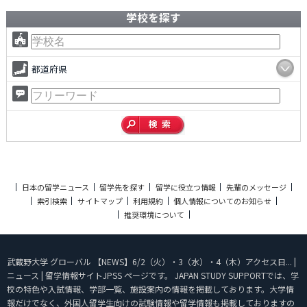
学校を探す
都道府県
日本の留学ニュース
留学先を探す
留学に役立つ情報
先輩のメッセージ
索引検索
サイトマップ
利用規約
個人情報についてのお知らせ
推奨環境について
武蔵野大学 グローバル 【NEWS】6/2（火）・3（水）・4（木）アクセス日... |
ニュース | 留学情報サイトJPSS ページです。 JAPAN STUDY SUPPORTでは、学
校の特色や入試情報、学部一覧、施設案内の情報を掲載しております。大学情
報だけでなく、外国人留学生向けの試験情報や留学情報も掲載しておりますの