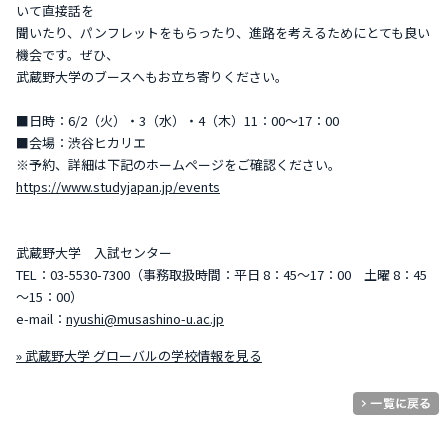
いて直接話を
聞いたり、パンフレットをもらったり、進路を考えるためにとても良い
機会です。ぜひ、
武蔵野大学のブースへもお立ち寄りください。
■日時：6/2（火）・3（水）・4（木）11：00～17：00
■会場：渋谷ヒカリエ
※予約、詳細は下記のホームページをご確認ください。
https://www.studyjapan.jp/events
武蔵野大学 入試センター
TEL：03-5530-7300（事務取扱時間：平日 8：45～17：00 土曜 8：45
～15：00）
e-mail：
nyushi@musashino-u.ac.jp
» 武蔵野大学 グローバルの学校情報を見る