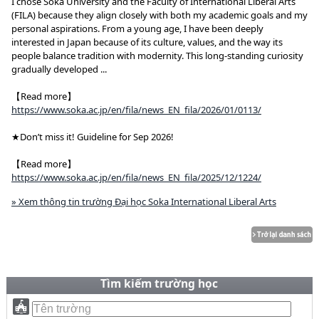
I chose Soka University and the Faculty of International Liberal Arts
(FILA) because they align closely with both my academic goals and my
personal aspirations. From a young age, I have been deeply
interested in Japan because of its culture, values, and the way its
people balance tradition with modernity. This long-standing curiosity
gradually developed ...
【Read more】
https://www.soka.ac.jp/en/fila/news_EN_fila/2026/01/0113/
★Don’t miss it! Guideline for Sep 2026!
【Read more】
https://www.soka.ac.jp/en/fila/news_EN_fila/2025/12/1224/
» Xem thông tin trường Đại học Soka International Liberal Arts
Tìm kiếm trường học