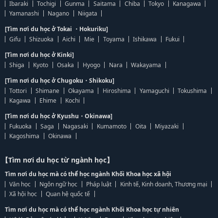
Ibaraki
Tochigi
Gunma
Saitama
Chiba
Tokyo
Kanagawa
Yamanashi
Nagano
Niigata
[Tìm nơi du học ở Tokai ・Hokuriku]
Gifu
Shizuoka
Aichi
Mie
Toyama
Ishikawa
Fukui
[Tìm nơi du học ở Kinki]
Shiga
Kyoto
Osaka
Hyogo
Nara
Wakayama
[Tìm nơi du học ở Chugoku・Shikoku]
Tottori
Shimane
Okayama
Hiroshima
Yamaguchi
Tokushima
Kagawa
Ehime
Kochi
[Tìm nơi du học ở Kyushu・Okinawa]
Fukuoka
Saga
Nagasaki
Kumamoto
Oita
Miyazaki
Kagoshima
Okinawa
【Tìm nơi du học từ ngành học】
Tìm nơi du học mà có thể học ngành Khối Khoa học xã hội
Văn học
Ngôn ngữ học
Pháp luật
Kinh tế, Kinh doanh, Thương mại
Xã hội học
Quan hệ quốc tế
Tìm nơi du học mà có thể học ngành Khối Khoa học tự nhiên