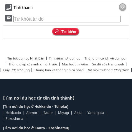
Tỉnh thành
Tin tức du học Nhật Bản
Tìm kiếm nơi du học
Thông tin có ích về du học
Thông điệp của anh chị đi trước
Mục lục tìm kiếm
Sơ đồ của trang web
Quy ước sử dụng
Thông báo về thông tin cá nhân
Về môi trường tương thích
【Tìm nơi du học từ tên tỉnh thành】
[Tìm nơi du học ở Hokkaido・Tohoku]
Hokkaido
Aomori
Iwate
Miyagi
Akita
Yamagata
Fukushima
[Tìm nơi du học ở Kanto・Koshinetsu]