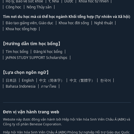
Hộ lý, Bảo vệ sức khỏe
Y, Nha
Dược
Khoa học tự nhiên
Công học
Nông Thủy sản
Tìm nơi du học mà có thể học ngành Khối tổng hợp (Tự nhiên và Xã hội)
Đào tạo giảng viên, Giáo dục
Khoa học đời sống
Nghệ thuật
Khoa học tổng hợp
【Hướng dẫn tìm học bổng】
Tìm học bổng
Đăng kí học bổng
JAPAN STUDY SUPPORT Scholarships
【Lựa chọn ngôn ngữ】
日本語
English
中文（简体字）
中文（繁體字）
한국어
Bahasa Indonesia
ภาษาไทย
Đơn vị vận hành trang web
Website này được đồng vận hành bởi Hiệp hội Văn hóa Sinh Viên Châu Á (ABK) và
Công ty cổ phần Benesse Coporation.
Hiệp hội Văn hóa Sinh Viên Châu Á (ABK) Phòng Sự nghiệp Hỗ trợ Giáo dục Quốc