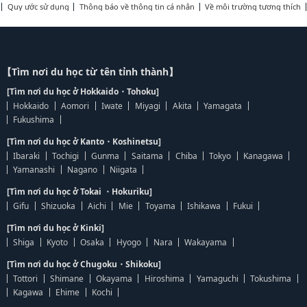
Quy ước sử dụng
Thông báo về thông tin cá nhân
Về môi trường tương thích
【Tìm nơi du học từ tên tỉnh thành】
[Tìm nơi du học ở Hokkaido・Tohoku]
Hokkaido
Aomori
Iwate
Miyagi
Akita
Yamagata
Fukushima
[Tìm nơi du học ở Kanto・Koshinetsu]
Ibaraki
Tochigi
Gunma
Saitama
Chiba
Tokyo
Kanagawa
Yamanashi
Nagano
Niigata
[Tìm nơi du học ở Tokai ・Hokuriku]
Gifu
Shizuoka
Aichi
Mie
Toyama
Ishikawa
Fukui
[Tìm nơi du học ở Kinki]
Shiga
Kyoto
Osaka
Hyogo
Nara
Wakayama
[Tìm nơi du học ở Chugoku・Shikoku]
Tottori
Shimane
Okayama
Hiroshima
Yamaguchi
Tokushima
Kagawa
Ehime
Kochi