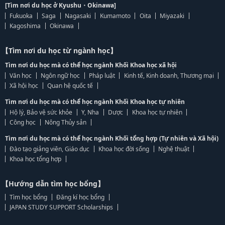
[Tìm nơi du học ở Kyushu・Okinawa]
Fukuoka
Saga
Nagasaki
Kumamoto
Oita
Miyazaki
Kagoshima
Okinawa
【Tìm nơi du học từ ngành học】
Tìm nơi du học mà có thể học ngành Khối Khoa học xã hội
Văn học
Ngôn ngữ học
Pháp luật
Kinh tế, Kinh doanh, Thương mại
Xã hội học
Quan hệ quốc tế
Tìm nơi du học mà có thể học ngành Khối Khoa học tự nhiên
Hộ lý, Bảo vệ sức khỏe
Y, Nha
Dược
Khoa học tự nhiên
Công học
Nông Thủy sản
Tìm nơi du học mà có thể học ngành Khối tổng hợp (Tự nhiên và Xã hội)
Đào tạo giảng viên, Giáo dục
Khoa học đời sống
Nghệ thuật
Khoa học tổng hợp
【Hướng dẫn tìm học bổng】
Tìm học bổng
Đăng kí học bổng
JAPAN STUDY SUPPORT Scholarships