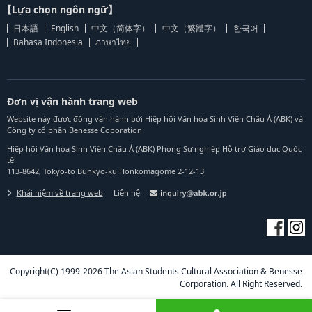
【Lựa chọn ngôn ngữ】
日本語
English
中文（简体字）
中文（繁體字）
한국어
Bahasa Indonesia
ภาษาไทย
Đơn vị vận hành trang web
Website này được đồng vận hành bởi Hiệp hội Văn hóa Sinh Viên Châu Á (ABK) và
Công ty cổ phần Benesse Coporation.
Hiệp hội Văn hóa Sinh Viên Châu Á (ABK) Phòng Sự nghiệp Hỗ trợ Giáo dục Quốc
tế
113-8642, Tokyo-to Bunkyo-ku Honkomagome 2-12-13
Khái niệm về trang web
Liên hệ
Copyright(C) 1999-2026 The Asian Students Cultural Association & Benesse
Corporation. All Right Reserved.