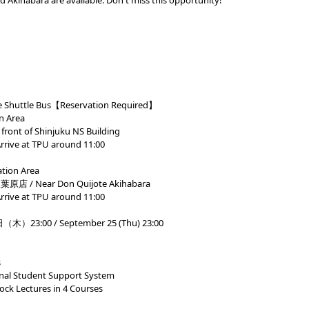
d Akihabara are available. Don't miss this opportunity!
le Bus【Reservation Required】
 Area
ont of Shinjuku NS Building
ve at TPU around 11:00
ion Area
店 / Near Don Quijote Akihabara
ve at TPU around 11:00
（木）23:00 / September 25 (Thu) 23:00
s
 Student Support System
Lectures in 4 Courses