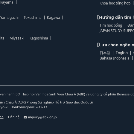
kayama
Khoa học tổng hợp
【Hướng dẫn tìm 
Yamaguchi
Tokushima
Kagawa
Tìm học bổng
Đăn
JAPAN STUDY SUPPO
ita
Miyazaki
Kagoshima
【Lựa chọn ngôn
日本語
English
Bahasa Indonesia
vận hành bởi Hiệp hội Văn hóa Sinh Viên Châu Á (ABK) và Công ty cổ phần Benesse C
Viên Châu Á (ABK) Phòng Sự nghiệp Hỗ trợ Giáo dục Quốc tế
nkyo-ku Honkomagome 2-12-13
web
Liên hệ