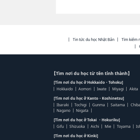
Tin tức du học Nhật Bản
Tìm kiếm n
【Tìm nơi du học từ tên tỉnh thành】
[Tìm nơi du học ở Hokkaido・Tohoku]
Hokkaido
Aomori
Iwate
Miyagi
Akita
[Tìm nơi du học ở Kanto・Koshinetsu]
Ibaraki
Tochigi
Gunma
Saitama
Chib
Nagano
Niigata
[Tìm nơi du học ở Tokai ・Hokuriku]
Gifu
Shizuoka
Aichi
Mie
Toyama
Is
[Tìm nơi du học ở Kinki]