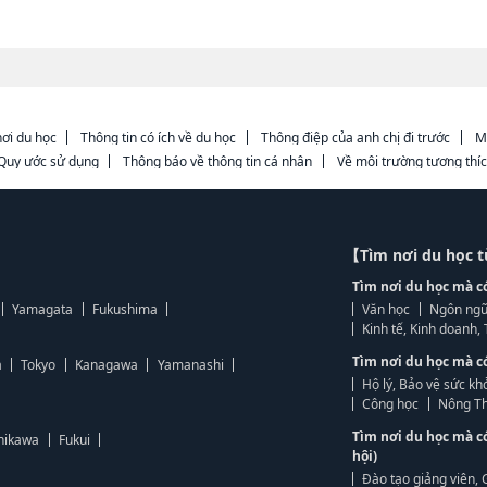
ơi du học
Thông tin có ích về du học
Thông điệp của anh chị đi trước
M
Quy ước sử dụng
Thông báo về thông tin cá nhân
Về môi trường tương thí
【Tìm nơi du học 
Tìm nơi du học mà c
Yamagata
Fukushima
Văn học
Ngôn ngữ
Kinh tế, Kinh doanh
Tìm nơi du học mà c
a
Tokyo
Kanagawa
Yamanashi
Hộ lý, Bảo vệ sức kh
Công học
Nông Th
Tìm nơi du học mà c
hikawa
Fukui
hội)
Đào tạo giảng viên, 