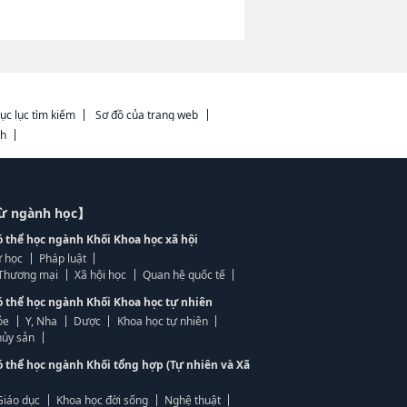
ục lục tìm kiếm
Sơ đồ của trang web
ch
từ ngành học】
ó thể học ngành Khối Khoa học xã hội
 học
Pháp luật
, Thương mại
Xã hội học
Quan hệ quốc tế
ó thể học ngành Khối Khoa học tự nhiên
ỏe
Y, Nha
Dược
Khoa học tự nhiên
ủy sản
ó thể học ngành Khối tổng hợp (Tự nhiên và Xã
Giáo dục
Khoa học đời sống
Nghệ thuật