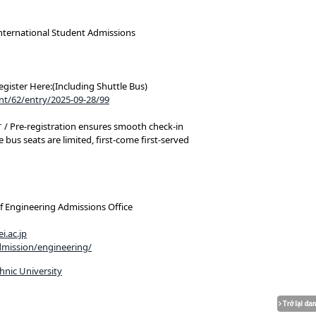
ational Student Admissions
ere:(Including Shuttle Bus)
ent/62/entry/2025-09-28/99
istration ensures smooth check-in
ts are limited, first-come first-served
of Engineering Admissions Office
i.ac.jp
dmission/engineering/
hnic University