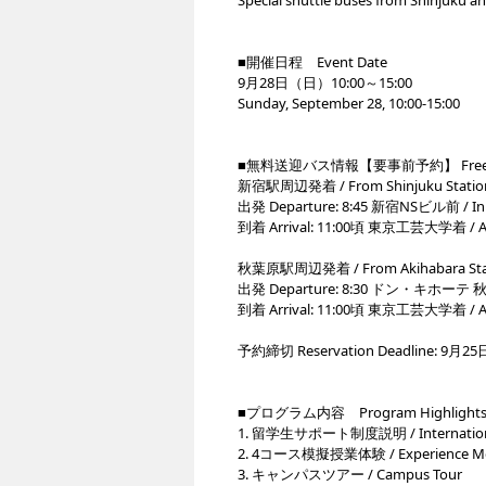
Special shuttle buses from Shinjuku an
■開催日程 Event Date
9月28日（日）10:00～15:00
Sunday, September 28, 10:00-15:00
■無料送迎バス情報【要事前予約】 Free Shutt
新宿駅周辺発着 / From Shinjuku Station
出発 Departure: 8:45 新宿NSビル前 / In fr
到着 Arrival: 11:00頃 東京工芸大学着 / Arri
秋葉原駅周辺発着 / From Akihabara Stat
出発 Departure: 8:30 ドン・キホーテ 秋葉原
到着 Arrival: 11:00頃 東京工芸大学着 / Arri
予約締切 Reservation Deadline: 9月25日
■プログラム内容 Program Highlight
1. 留学生サポート制度説明 / International
2. 4コース模擬授業体験 / Experience Mock 
3. キャンパスツアー / Campus Tour