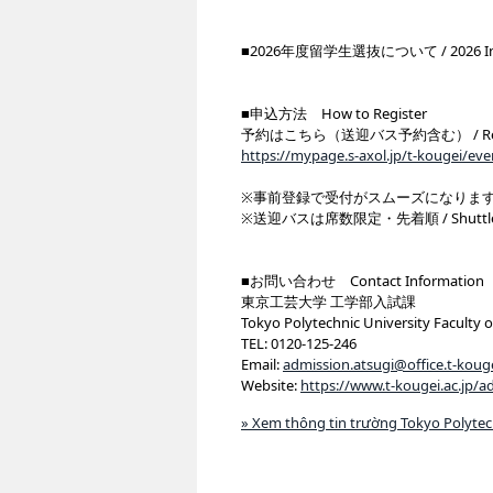
■2026年度留学生選抜について / 2026 Intern
■申込方法 How to Register
予約はこちら（送迎バス予約含む） / Register H
https://mypage.s-axol.jp/t-kougei/ev
※事前登録で受付がスムーズになります / Pre-reg
※送迎バスは席数限定・先着順 / Shuttle bus sea
■お問い合わせ Contact Information
東京工芸大学 工学部入試課
Tokyo Polytechnic University Faculty 
TEL: 0120-125-246
Email:
admission.atsugi@office.t-kouge
Website:
https://www.t-kougei.ac.jp/a
» Xem thông tin trường Tokyo Polytec