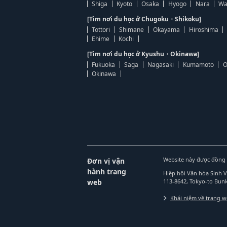
Shiga
Kyoto
Osaka
Hyogo
Nara
Wa
[Tìm nơi du học ở Chugoku・Shikoku]
Tottori
Shimane
Okayama
Hiroshima
Ehime
Kochi
[Tìm nơi du học ở Kyushu・Okinawa]
Fukuoka
Saga
Nagasaki
Kumamoto
O
Okinawa
Website này được đồng 
Đơn vị vận
hành trang
Hiệp hội Văn hóa Sinh 
web
113-8642, Tokyo-to Bu
Khái niệm về trang 