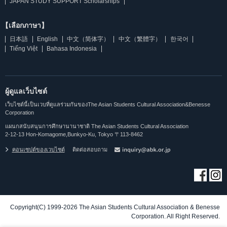
JAPAN STUDY SUPPORT Scholarships
【เลือกภาษา】
日本語
English
中文（简体字）
中文（繁體字）
한국어
Tiếng Việt
Bahasa Indonesia
ผู้ดูแลเว็บไซต์
เว็บไซต์นี้เป็นเวบที่ดูแลร่วมกันของThe Asian Students Cultural Association&Benesse
Corporation
แผนกสนับสนุนการศึกษานานาชาติ The Asian Students Cultural Association
2-12-13 Hon-Komagome,Bunkyo-Ku, Tokyo 〒113-8462
คอนเซปต์ของเวบไซต์
ติดต่อสอบถาม
Copyright(C) 1999-2026 The Asian Students Cultural Association & Benesse
Corporation. All Right Reserved.