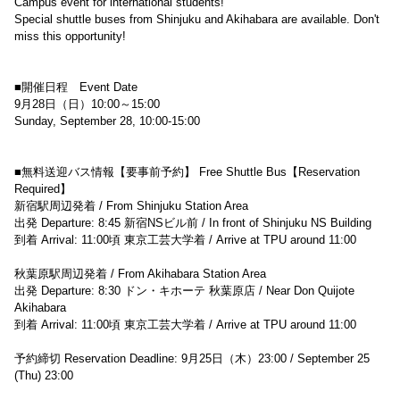
Campus event for international students!
Special shuttle buses from Shinjuku and Akihabara are available. Don't
miss this opportunity!
■開催日程 Event Date
9月28日（日）10:00～15:00
Sunday, September 28, 10:00-15:00
■無料送迎バス情報【要事前予約】 Free Shuttle Bus【Reservation
Required】
新宿駅周辺発着 / From Shinjuku Station Area
出発 Departure: 8:45 新宿NSビル前 / In front of Shinjuku NS Building
到着 Arrival: 11:00頃 東京工芸大学着 / Arrive at TPU around 11:00
秋葉原駅周辺発着 / From Akihabara Station Area
出発 Departure: 8:30 ドン・キホーテ 秋葉原店 / Near Don Quijote
Akihabara
到着 Arrival: 11:00頃 東京工芸大学着 / Arrive at TPU around 11:00
予約締切 Reservation Deadline: 9月25日（木）23:00 / September 25
(Thu) 23:00