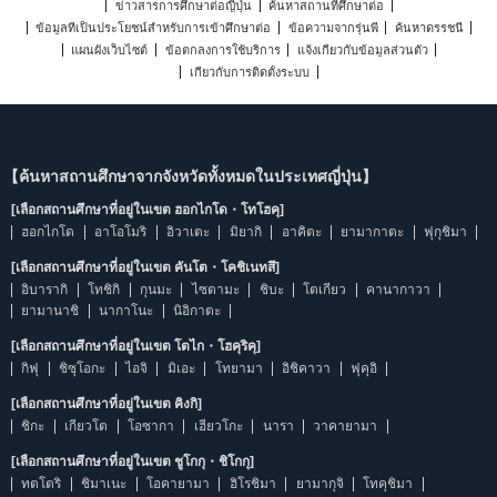
ข่าวสารการศึกษาต่อญี่ปุ่น
ค้นหาสถานที่ศึกษาต่อ
ข้อมูลที่เป็นประโยชน์สำหรับการเข้าศึกษาต่อ
ข้อความจากรุ่นพี่
ค้นหาดรรชนี
แผนผังเว็บไซต์
ข้อตกลงการใช้บริการ
แจ้งเกี่ยวกับข้อมูลส่วนตัว
เกี่ยวกับการติดตั้งระบบ
【ค้นหาสถานศึกษาจากจังหวัดทั้งหมดในประเทศญี่ปุ่น】
[เลือกสถานศึกษาที่อยู่ในเขต ฮอกไกโด・โทโฮคุ]
ฮอกไกโด
อาโอโมริ
อิวาเตะ
มิยากิ
อาคิตะ
ยามากาตะ
ฟุกุชิมา
[เลือกสถานศึกษาที่อยู่ในเขต คันโต・โคชิเนทสึ]
อิบารากิ
โทชิกิ
กุนมะ
ไซตามะ
ชิบะ
โตเกียว
คานากาวา
ยามานาชิ
นากาโนะ
นิอิกาตะ
[เลือกสถานศึกษาที่อยู่ในเขต โตไก・โฮคุริคุ]
กิฟุ
ชิซุโอกะ
ไอจิ
มิเอะ
โทยามา
อิชิคาวา
ฟุคุอิ
[เลือกสถานศึกษาที่อยู่ในเขต คิงกิ]
ชิกะ
เกียวโต
โอซากา
เฮียวโกะ
นารา
วาคายามา
[เลือกสถานศึกษาที่อยู่ในเขต ชูโกกุ・ชิโกกุ]
ทตโตริ
ชิมาเนะ
โอคายามา
ฮิโรชิมา
ยามากุจิ
โทคุชิมา