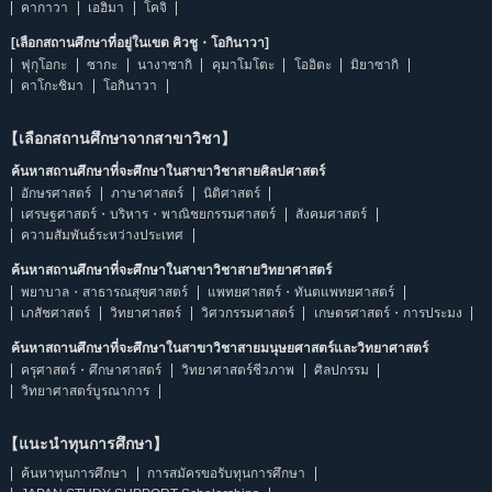
คากาวา
เอฮิมา
โคจิ
[เลือกสถานศึกษาที่อยู่ในเขต คิวชู・โอกินาวา]
ฟุกุโอกะ
ซากะ
นางาซากิ
คุมาโมโตะ
โออิตะ
มิยาซากิ
คาโกะชิมา
โอกินาวา
【เลือกสถานศึกษาจากสาขาวิชา】
ค้นหาสถานศึกษาที่จะศึกษาในสาขาวิชาสายศิลปศาสตร์
อักษรศาสตร์
ภาษาศาสตร์
นิติศาสตร์
เศรษฐศาสตร์・บริหาร・พาณิชยกรรมศาสตร์
สังคมศาสตร์
ความสัมพันธ์ระหว่างประเทศ
ค้นหาสถานศึกษาที่จะศึกษาในสาขาวิชาสายวิทยาศาสตร์
พยาบาล・สาธารณสุขศาสตร์
แพทยศาสตร์・ทันตแพทยศาสตร์
เภสัชศาสตร์
วิทยาศาสตร์
วิศวกรรมศาสตร์
เกษตรศาสตร์・การประมง
ค้นหาสถานศึกษาที่จะศึกษาในสาขาวิชาสายมนุษยศาสตร์และวิทยาศาสตร์
ครุศาสตร์・ศึกษาศาสตร์
วิทยาศาสตร์ชีวภาพ
ศิลปกรรม
วิทยาศาสตร์บูรณาการ
【แนะนำทุนการศึกษา】
ค้นหาทุนการศึกษา
การสมัครขอรับทุนการศึกษา