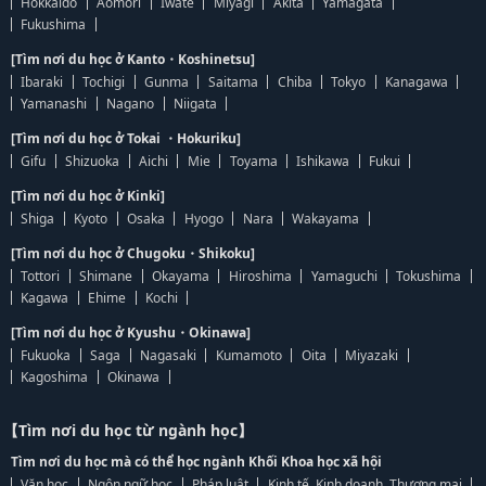
Hokkaido
Aomori
Iwate
Miyagi
Akita
Yamagata
Fukushima
[Tìm nơi du học ở Kanto・Koshinetsu]
Ibaraki
Tochigi
Gunma
Saitama
Chiba
Tokyo
Kanagawa
Yamanashi
Nagano
Niigata
[Tìm nơi du học ở Tokai ・Hokuriku]
Gifu
Shizuoka
Aichi
Mie
Toyama
Ishikawa
Fukui
[Tìm nơi du học ở Kinki]
Shiga
Kyoto
Osaka
Hyogo
Nara
Wakayama
[Tìm nơi du học ở Chugoku・Shikoku]
Tottori
Shimane
Okayama
Hiroshima
Yamaguchi
Tokushima
Kagawa
Ehime
Kochi
[Tìm nơi du học ở Kyushu・Okinawa]
Fukuoka
Saga
Nagasaki
Kumamoto
Oita
Miyazaki
Kagoshima
Okinawa
【Tìm nơi du học từ ngành học】
Tìm nơi du học mà có thể học ngành Khối Khoa học xã hội
Văn học
Ngôn ngữ học
Pháp luật
Kinh tế, Kinh doanh, Thương mại