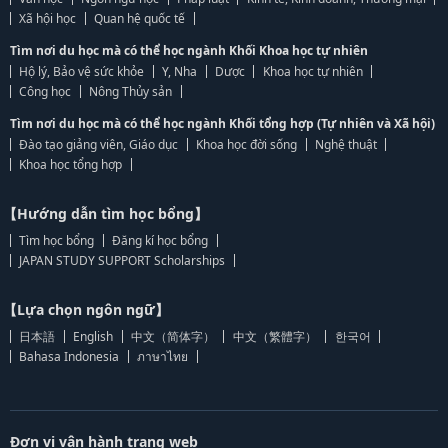
Xã hội học
Quan hệ quốc tế
Tìm nơi du học mà có thể học ngành Khối Khoa học tự nhiên
Hộ lý, Bảo vệ sức khỏe
Y, Nha
Dược
Khoa học tự nhiên
Công học
Nông Thủy sản
Tìm nơi du học mà có thể học ngành Khối tổng hợp (Tự nhiên và Xã hội)
Đào tạo giảng viên, Giáo dục
Khoa học đời sống
Nghệ thuật
Khoa học tổng hợp
【Hướng dẫn tìm học bổng】
Tìm học bổng
Đăng kí học bổng
JAPAN STUDY SUPPORT Scholarships
【Lựa chọn ngôn ngữ】
日本語
English
中文（简体字）
中文（繁體字）
한국어
Bahasa Indonesia
ภาษาไทย
Đơn vị vận hành trang web