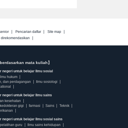
senior
Pencarian daftar
Site map
g direkomendasikan
berdasarkan mata kuliah】
 negeri untuk belajar Ilmu sosial
Ilmu hukum
n, dan perdagangan
Ilmu sosiologi
ational
r negeri untuk belajar Ilmu sains
dan kesehatan
kedokteran gigi
farmasi
Sains
Teknik
erikanan
 negeri untuk belajar Ilmu sosial sains
pelatihan guru
Ilmu sains kehidupan