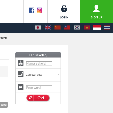
3/20
Cari dari peta