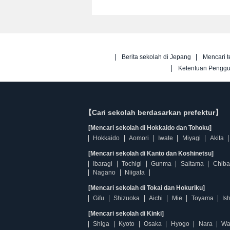
Berita sekolah di Jepang
Mencari t
Ketentuan Pengg
【Cari sekolah berdasarkan prefektur】
[Mencari sekolah di Hokkaido dan Tohoku]
Hokkaido
Aomori
Iwate
Miyagi
Akita
[Mencari sekolah di Kanto dan Koshinetsu]
Ibaragi
Tochigi
Gunma
Saitama
Chiba
Nagano
Niigata
[Mencari sekolah di Tokai dan Hokuriku]
Gifu
Shizuoka
Aichi
Mie
Toyama
Is
[Mencari sekolah di Kinki]
Shiga
Kyoto
Osaka
Hyogo
Nara
Wa