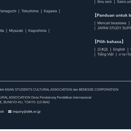
Ilmu seni
Sains u
Yamaguchi
Tokushima
Kagawa
【Panduan untuk 
Mencari beasiswa
JAPAN STUDY SUPP
ita
Miyazaki
Kagoshima
【Pilih bahasa】
日本語
English
Tiếng Việt
ภาษาไ
kan oleh ASIAN STUDENTS CULTURAL ASSOCIATION dan BENESSE CORPORATION
L ASSOCIATION Divisi Pendukung Pendidikan Internasional
, BUNKYO-KU, TOKYO 113-8642
tak