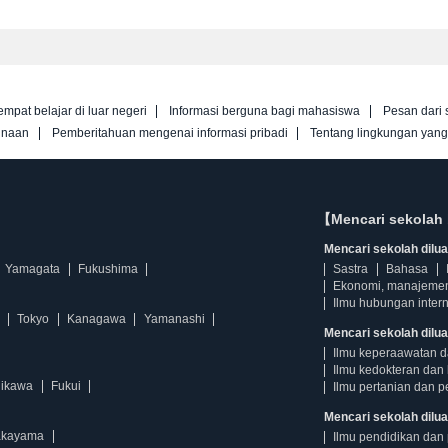
empat belajar di luar negeri
Informasi berguna bagi mahasiswa
Pesan dari 
unaan
Pemberitahuan mengenai informasi pribadi
Tentang lingkungan yan
【Mencari sekolah 
Mencari sekolah diluar
Yamagata
Fukushima
Sastra
Bahasa
Ekonomi, manajeme
Ilmu hubungan intern
Tokyo
Kanagawa
Yamanashi
Mencari sekolah dilua
Ilmu keperaawatan 
Ilmu kedokteran dan 
hikawa
Fukui
Ilmu pertanian dan p
Mencari sekolah diluar
kayama
Ilmu pendidikan dan 