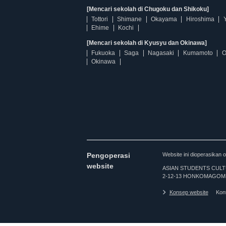
[Mencari sekolah di Chugoku dan Shikoku]
Tottori
Shimane
Okayama
Hiroshima
Ehime
Kochi
[Mencari sekolah di Kyusyu dan Okinawa]
Fukuoka
Saga
Nagasaki
Kumamoto
O
Okinawa
Pengoperasi
Website ini dioperasi
website
ASIAN STUDENTS CULTURA
2-12-13 HONKOMAGOME
Konsep website
Kon