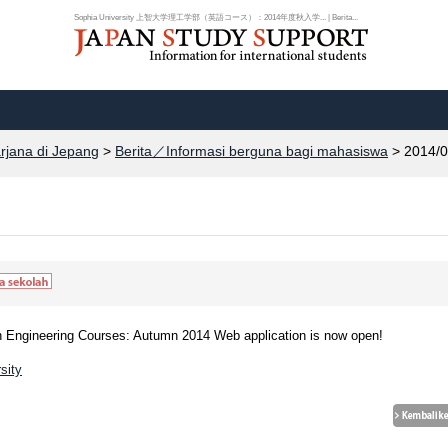
Sophia University 上智大学理工学部（英語コース）：2014年度秋入学... | Berita...
arjana di Jepang
>
Berita／Informasi berguna bagi mahasiswa
> 2014/0
 Engineering Courses: Autumn 2014 Web application is now open!
sity