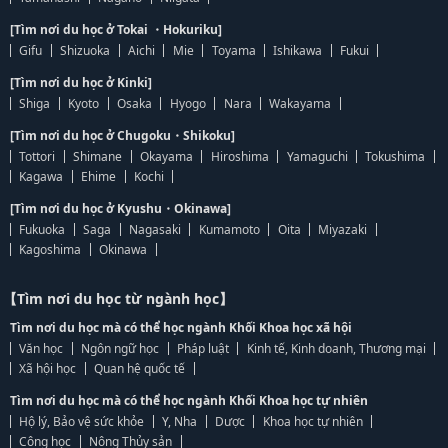
[Tìm nơi du học ở Tokai ・Hokuriku]
Gifu
Shizuoka
Aichi
Mie
Toyama
Ishikawa
Fukui
[Tìm nơi du học ở Kinki]
Shiga
Kyoto
Osaka
Hyogo
Nara
Wakayama
[Tìm nơi du học ở Chugoku・Shikoku]
Tottori
Shimane
Okayama
Hiroshima
Yamaguchi
Tokushima
Kagawa
Ehime
Kochi
[Tìm nơi du học ở Kyushu・Okinawa]
Fukuoka
Saga
Nagasaki
Kumamoto
Oita
Miyazaki
Kagoshima
Okinawa
【Tìm nơi du học từ ngành học】
Tìm nơi du học mà có thể học ngành Khối Khoa học xã hội
Văn học
Ngôn ngữ học
Pháp luật
Kinh tế, Kinh doanh, Thương mại
Xã hội học
Quan hệ quốc tế
Tìm nơi du học mà có thể học ngành Khối Khoa học tự nhiên
Hộ lý, Bảo vệ sức khỏe
Y, Nha
Dược
Khoa học tự nhiên
Công học
Nông Thủy sản