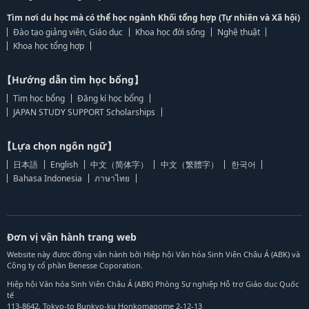
Tìm nơi du học mà có thể học ngành Khối tổng hợp (Tự nhiên và Xã hội)
Đào tạo giảng viên, Giáo dục
Khoa học đời sống
Nghệ thuật
Khoa học tổng hợp
【Hướng dẫn tìm học bổng】
Tìm học bổng
Đăng kí học bổng
JAPAN STUDY SUPPORT Scholarships
【Lựa chọn ngôn ngữ】
日本語
English
中文（简体字）
中文（繁體字）
한국어
Bahasa Indonesia
ภาษาไทย
Đơn vị vận hành trang web
Website này được đồng vận hành bởi Hiệp hội Văn hóa Sinh Viên Châu Á (ABK) và
Công ty cổ phần Benesse Coporation.
Hiệp hội Văn hóa Sinh Viên Châu Á (ABK) Phòng Sự nghiệp Hỗ trợ Giáo dục Quốc
tế
113-8642, Tokyo-to Bunkyo-ku Honkomagome 2-12-13