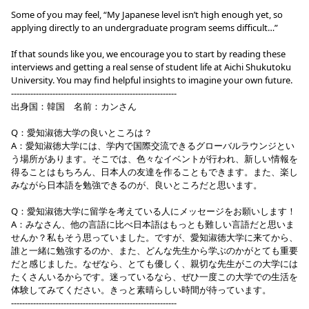
Some of you may feel, “My Japanese level isn’t high enough yet, so
applying directly to an undergraduate program seems difficult…”
If that sounds like you, we encourage you to start by reading these
interviews and getting a real sense of student life at Aichi Shukutoku
University. You may find helpful insights to imagine your own future.
------------------------------------------------------------
出身国：韓国 名前：カンさん
Q：愛知淑徳大学の良いところは？
A：愛知淑徳大学には、学内で国際交流できるグローバルラウンジとい
う場所があります。そこでは、色々なイベントが行われ、新しい情報を
得ることはもちろん、日本人の友達を作ることもできます。また、楽し
みながら日本語を勉強できるのが、良いところだと思います。
Q：愛知淑徳大学に留学を考えている人にメッセージをお願いします！
A：みなさん、他の言語に比べ日本語はもっとも難しい言語だと思いま
せんか？私もそう思っていました。ですが、愛知淑徳大学に来てから、
誰と一緒に勉強するのか、また、どんな先生から学ぶのかがとても重要
だと感じました。なぜなら、とても優しく、親切な先生がこの大学には
たくさんいるからです。迷っているなら、ぜひ一度この大学での生活を
体験してみてください。きっと素晴らしい時間が待っています。
------------------------------------------------------------