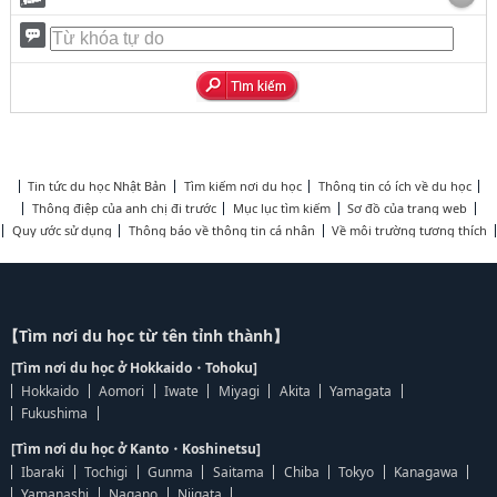
Tin tức du học Nhật Bản
Tìm kiếm nơi du học
Thông tin có ích về du học
Thông điệp của anh chị đi trước
Mục lục tìm kiếm
Sơ đồ của trang web
Quy ước sử dụng
Thông báo về thông tin cá nhân
Về môi trường tương thích
【Tìm nơi du học từ tên tỉnh thành】
[Tìm nơi du học ở Hokkaido・Tohoku]
Hokkaido
Aomori
Iwate
Miyagi
Akita
Yamagata
Fukushima
[Tìm nơi du học ở Kanto・Koshinetsu]
Ibaraki
Tochigi
Gunma
Saitama
Chiba
Tokyo
Kanagawa
Yamanashi
Nagano
Niigata