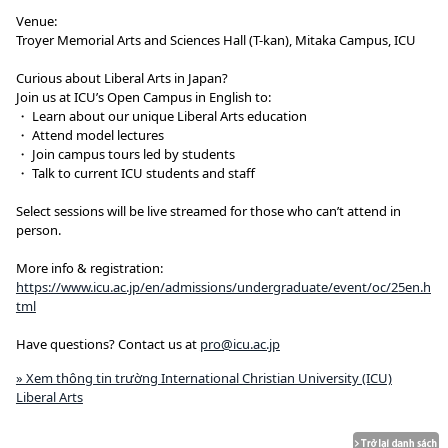
Venue:
Troyer Memorial Arts and Sciences Hall (T-kan), Mitaka Campus, ICU
Curious about Liberal Arts in Japan?
Join us at ICU’s Open Campus in English to:
・ Learn about our unique Liberal Arts education
・ Attend model lectures
・ Join campus tours led by students
・ Talk to current ICU students and staff
Select sessions will be live streamed for those who can’t attend in
person.
More info & registration:
https://www.icu.ac.jp/en/admissions/undergraduate/event/oc/25en.h
tml
Have questions? Contact us at
pro@icu.ac.jp
» Xem thông tin trường International Christian University (ICU)
Liberal Arts