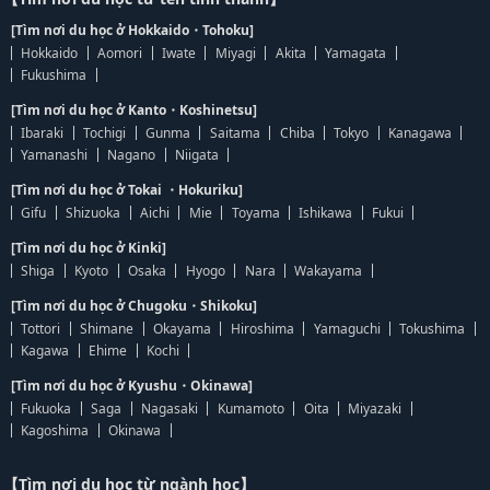
[Tìm nơi du học ở Hokkaido・Tohoku]
Hokkaido
Aomori
Iwate
Miyagi
Akita
Yamagata
Fukushima
[Tìm nơi du học ở Kanto・Koshinetsu]
Ibaraki
Tochigi
Gunma
Saitama
Chiba
Tokyo
Kanagawa
Yamanashi
Nagano
Niigata
[Tìm nơi du học ở Tokai ・Hokuriku]
Gifu
Shizuoka
Aichi
Mie
Toyama
Ishikawa
Fukui
[Tìm nơi du học ở Kinki]
Shiga
Kyoto
Osaka
Hyogo
Nara
Wakayama
[Tìm nơi du học ở Chugoku・Shikoku]
Tottori
Shimane
Okayama
Hiroshima
Yamaguchi
Tokushima
Kagawa
Ehime
Kochi
[Tìm nơi du học ở Kyushu・Okinawa]
Fukuoka
Saga
Nagasaki
Kumamoto
Oita
Miyazaki
Kagoshima
Okinawa
【Tìm nơi du học từ ngành học】