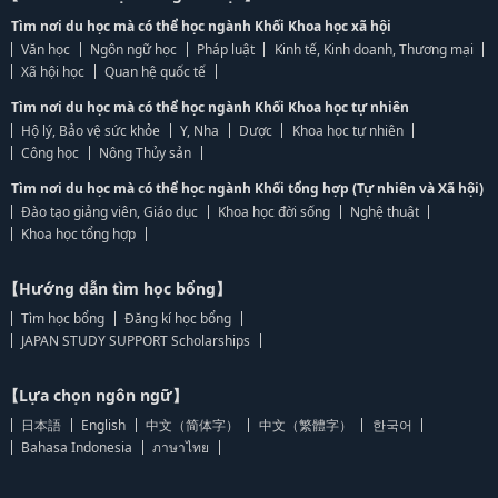
Tìm nơi du học mà có thể học ngành Khối Khoa học xã hội
Văn học
Ngôn ngữ học
Pháp luật
Kinh tế, Kinh doanh, Thương mại
Xã hội học
Quan hệ quốc tế
Tìm nơi du học mà có thể học ngành Khối Khoa học tự nhiên
Hộ lý, Bảo vệ sức khỏe
Y, Nha
Dược
Khoa học tự nhiên
Công học
Nông Thủy sản
Tìm nơi du học mà có thể học ngành Khối tổng hợp (Tự nhiên và Xã hội)
Đào tạo giảng viên, Giáo dục
Khoa học đời sống
Nghệ thuật
Khoa học tổng hợp
【Hướng dẫn tìm học bổng】
Tìm học bổng
Đăng kí học bổng
JAPAN STUDY SUPPORT Scholarships
【Lựa chọn ngôn ngữ】
日本語
English
中文（简体字）
中文（繁體字）
한국어
Bahasa Indonesia
ภาษาไทย