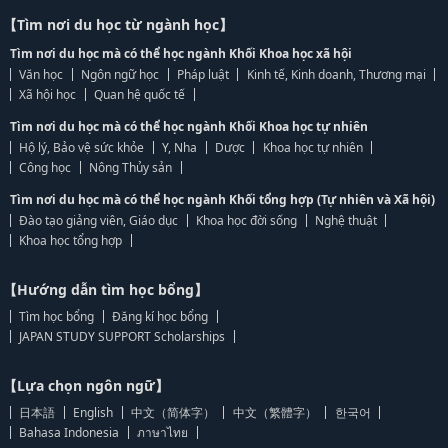
【Tìm nơi du học từ ngành học】
Tìm nơi du học mà có thể học ngành Khối Khoa học xã hội
Văn học
Ngôn ngữ học
Pháp luật
Kinh tế, Kinh doanh, Thương mại
Xã hội học
Quan hệ quốc tế
Tìm nơi du học mà có thể học ngành Khối Khoa học tự nhiên
Hộ lý, Bảo vệ sức khỏe
Y, Nha
Dược
Khoa học tự nhiên
Công học
Nông Thủy sản
Tìm nơi du học mà có thể học ngành Khối tổng hợp (Tự nhiên và Xã hội)
Đào tạo giảng viên, Giáo dục
Khoa học đời sống
Nghệ thuật
Khoa học tổng hợp
【Hướng dẫn tìm học bổng】
Tìm học bổng
Đăng kí học bổng
JAPAN STUDY SUPPORT Scholarships
【Lựa chọn ngôn ngữ】
日本語
English
中文（简体字）
中文（繁體字）
한국어
Bahasa Indonesia
ภาษาไทย