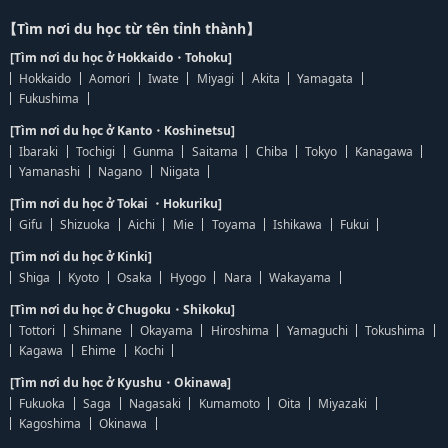
【Tìm nơi du học từ tên tỉnh thành】
[Tìm nơi du học ở Hokkaido・Tohoku]
Hokkaido
Aomori
Iwate
Miyagi
Akita
Yamagata
Fukushima
[Tìm nơi du học ở Kanto・Koshinetsu]
Ibaraki
Tochigi
Gunma
Saitama
Chiba
Tokyo
Kanagawa
Yamanashi
Nagano
Niigata
[Tìm nơi du học ở Tokai ・Hokuriku]
Gifu
Shizuoka
Aichi
Mie
Toyama
Ishikawa
Fukui
[Tìm nơi du học ở Kinki]
Shiga
Kyoto
Osaka
Hyogo
Nara
Wakayama
[Tìm nơi du học ở Chugoku・Shikoku]
Tottori
Shimane
Okayama
Hiroshima
Yamaguchi
Tokushima
Kagawa
Ehime
Kochi
[Tìm nơi du học ở Kyushu・Okinawa]
Fukuoka
Saga
Nagasaki
Kumamoto
Oita
Miyazaki
Kagoshima
Okinawa