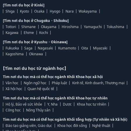
[Tìm nơi du học ở Kinki]
Shiga
Kyoto
Osaka
Hyogo
Nara
Wakayama
[Tìm nơi du học ở Chugoku・Shikoku]
Tottori
Shimane
Okayama
Hiroshima
Yamaguchi
Tokushima
Kagawa
Ehime
Kochi
[Tìm nơi du học ở Kyushu・Okinawa]
Fukuoka
Saga
Nagasaki
Kumamoto
Oita
Miyazaki
Kagoshima
Okinawa
【Tìm nơi du học từ ngành học】
Tìm nơi du học mà có thể học ngành Khối Khoa học xã hội
Văn học
Ngôn ngữ học
Pháp luật
Kinh tế, Kinh doanh, Thương mại
Xã hội học
Quan hệ quốc tế
Tìm nơi du học mà có thể học ngành Khối Khoa học tự nhiên
Hộ lý, Bảo vệ sức khỏe
Y, Nha
Dược
Khoa học tự nhiên
Công học
Nông Thủy sản
Tìm nơi du học mà có thể học ngành Khối tổng hợp (Tự nhiên và Xã hội)
Đào tạo giảng viên, Giáo dục
Khoa học đời sống
Nghệ thuật