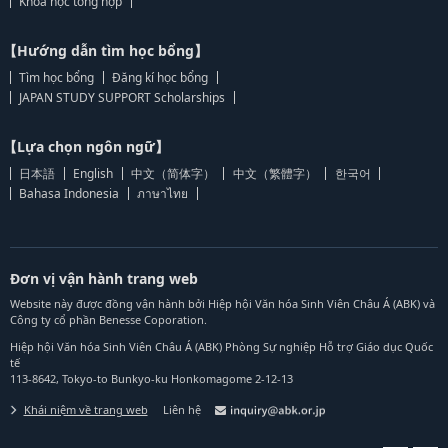
Khoa học tổng hợp
【Hướng dẫn tìm học bổng】
Tìm học bổng
Đăng kí học bổng
JAPAN STUDY SUPPORT Scholarships
【Lựa chọn ngôn ngữ】
日本語
English
中文（简体字）
中文（繁體字）
한국어
Bahasa Indonesia
ภาษาไทย
Đơn vị vận hành trang web
Website này được đồng vận hành bởi Hiệp hội Văn hóa Sinh Viên Châu Á (ABK) và
Công ty cổ phần Benesse Coporation.
Hiệp hội Văn hóa Sinh Viên Châu Á (ABK) Phòng Sự nghiệp Hỗ trợ Giáo dục Quốc
tế
113-8642, Tokyo-to Bunkyo-ku Honkomagome 2-12-13
Khái niệm về trang web
Liên hệ