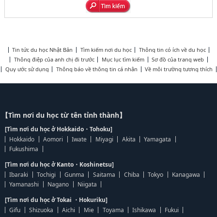
Tin tức du học Nhật Bản
Tìm kiếm nơi du học
Thông tin có ích về du học
Thông điệp của anh chị đi trước
Mục lục tìm kiếm
Sơ đồ của trang web
Quy ước sử dụng
Thông báo về thông tin cá nhân
Về môi trường tương thích
【Tìm nơi du học từ tên tỉnh thành】
[Tìm nơi du học ở Hokkaido・Tohoku]
Hokkaido
Aomori
Iwate
Miyagi
Akita
Yamagata
Fukushima
[Tìm nơi du học ở Kanto・Koshinetsu]
Ibaraki
Tochigi
Gunma
Saitama
Chiba
Tokyo
Kanagawa
Yamanashi
Nagano
Niigata
[Tìm nơi du học ở Tokai ・Hokuriku]
Gifu
Shizuoka
Aichi
Mie
Toyama
Ishikawa
Fukui