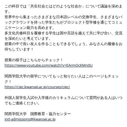
この科目では「共生社会とはどのような社会か」について議論を深めま
す。
世界中から集まったさまざまな日本語レベルの交換学生、さまざまなバ
ックグラウンドを持った学生たちがプロジェクト型学修を通じてコミュ
ニケーション能力を高めます。
多文化共修科目を履修する学生は国や言語を越えて共に学び合い、交流
を深めたいと考えています。
授業の中で良い友人を作ることもできるでしょう。みなさんの履修をお
待ちしています！
授業の様子はこちらからチェック！
https://www.youtube.com/watch?v=EArmOcKMn0U
関西学院大学の留学についてもっと知りたい人はこのページもチェッ
ク！
https://ciec.kwansei.ac.jp/courses/ciec/
外国人留学生入試や入学後のカリキュラムについて質問がある人はいつ
でもご連絡ください。
関西学院大学 国際教育・協力センター
intl-admissions@kwansei.ac.jp