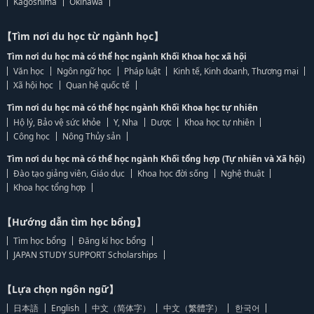
Kagoshima
Okinawa
【Tìm nơi du học từ ngành học】
Tìm nơi du học mà có thể học ngành Khối Khoa học xã hội
Văn học
Ngôn ngữ học
Pháp luật
Kinh tế, Kinh doanh, Thương mại
Xã hội học
Quan hệ quốc tế
Tìm nơi du học mà có thể học ngành Khối Khoa học tự nhiên
Hộ lý, Bảo vệ sức khỏe
Y, Nha
Dược
Khoa học tự nhiên
Công học
Nông Thủy sản
Tìm nơi du học mà có thể học ngành Khối tổng hợp (Tự nhiên và Xã hội)
Đào tạo giảng viên, Giáo dục
Khoa học đời sống
Nghệ thuật
Khoa học tổng hợp
【Hướng dẫn tìm học bổng】
Tìm học bổng
Đăng kí học bổng
JAPAN STUDY SUPPORT Scholarships
【Lựa chọn ngôn ngữ】
日本語
English
中文（简体字）
中文（繁體字）
한국어