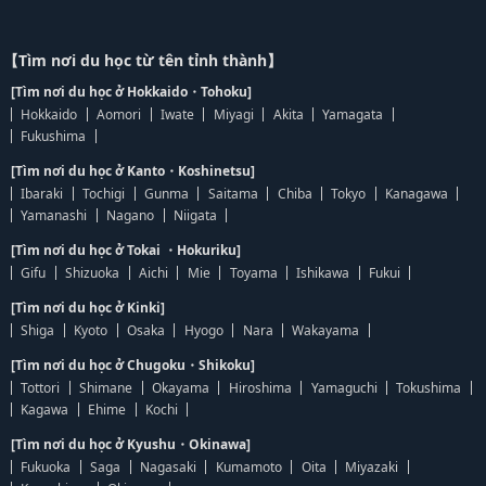
【Tìm nơi du học từ tên tỉnh thành】
[Tìm nơi du học ở Hokkaido・Tohoku]
Hokkaido
Aomori
Iwate
Miyagi
Akita
Yamagata
Fukushima
[Tìm nơi du học ở Kanto・Koshinetsu]
Ibaraki
Tochigi
Gunma
Saitama
Chiba
Tokyo
Kanagawa
Yamanashi
Nagano
Niigata
[Tìm nơi du học ở Tokai ・Hokuriku]
Gifu
Shizuoka
Aichi
Mie
Toyama
Ishikawa
Fukui
[Tìm nơi du học ở Kinki]
Shiga
Kyoto
Osaka
Hyogo
Nara
Wakayama
[Tìm nơi du học ở Chugoku・Shikoku]
Tottori
Shimane
Okayama
Hiroshima
Yamaguchi
Tokushima
Kagawa
Ehime
Kochi
[Tìm nơi du học ở Kyushu・Okinawa]
Fukuoka
Saga
Nagasaki
Kumamoto
Oita
Miyazaki