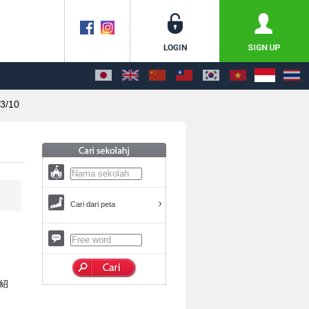
3/10
Cari dari peta
紹