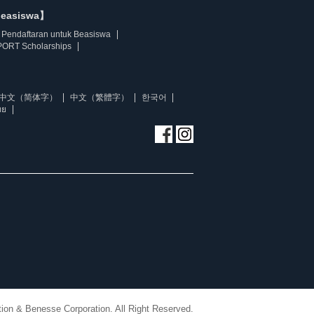
beasiswa】
Pendaftaran untuk Beasiswa
ORT Scholarships
中文（简体字）
中文（繁體字）
한국어
ทย
ion & Benesse Corporation. All Right Reserved.