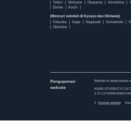
Tottori
Shimane
Okayama
Hiroshima
Ehime
Kochi
[Mencari sekolah di Kyusyu dan Okinawa]
Fukuoka
Saga
Nagasaki
Kumamoto
O
Okinawa
Pengoperasi
Website ini dioperasi
website
ASIAN STUDENTS CULTURA
2-12-13 HONKOMAGOME
Konsep website
Kon