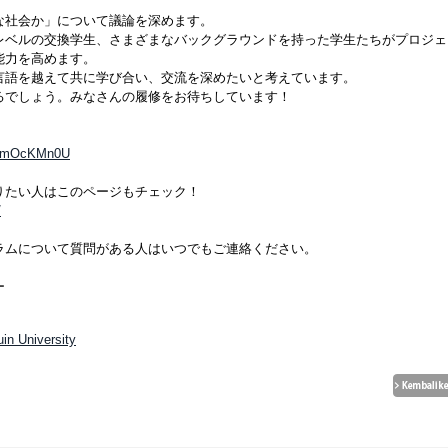
な社会か」について議論を深めます。
レベルの交換学生、さまざまなバックグラウンドを持った学生たちがプロジェ
能力を高めます。
言語を越えて共に学び合い、交流を深めたいと考えています。
るでしょう。みなさんの履修をお待ちしています！
EArmOcKMn0U
りたい人はこのページもチェック！
/
ラムについて質問がある人はいつでもご連絡ください。
ー
in University