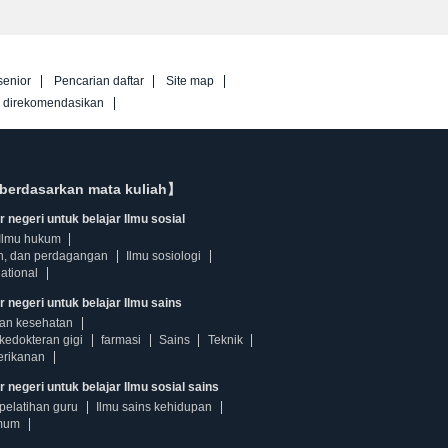
senior
Pencarian daftar
Site map
g direkomendasikan
berdasarkan mata kuliah】
 negeri untuk belajar Ilmu sosial
Ilmu hukum
n, dan perdagangan
Ilmu sosiologi
ational
r negeri untuk belajar Ilmu sains
dan kesehatan
kedokteran gigi
farmasi
Sains
Teknik
erikanan
 negeri untuk belajar Ilmu sosial sains
pelatihan guru
Ilmu sains kehidupan
mum