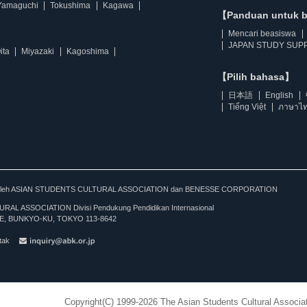
Yamaguchi
Tokushima
Kagawa
【Panduan untuk 
Mencari beasiswa
JAPAN STUDY SUPP
ita
Miyazaki
Kagoshima
【Pilih bahasa】
日本語
English
Tiếng Việt
ภาษาไ
kan oleh ASIAN STUDENTS CULTURAL ASSOCIATION dan BENESSE CORPORATION
L ASSOCIATION Divisi Pendukung Pendidikan Internasional
, BUNKYO-KU, TOKYO 113-8642
tak
Copyright(C) 1999-2026 The Asian Students Cultural Associat