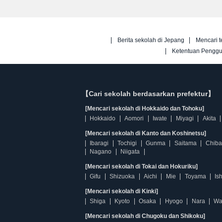
Berita sekolah di Jepang
Mencari t
Ketentuan Pengg
【Cari sekolah berdasarkan prefektur】
[Mencari sekolah di Hokkaido dan Tohoku]
Hokkaido
Aomori
Iwate
Miyagi
Akita
[Mencari sekolah di Kanto dan Koshinetsu]
Ibaragi
Tochigi
Gunma
Saitama
Chiba
Nagano
Niigata
[Mencari sekolah di Tokai dan Hokuriku]
Gifu
Shizuoka
Aichi
Mie
Toyama
Is
[Mencari sekolah di Kinki]
Shiga
Kyoto
Osaka
Hyogo
Nara
Wa
[Mencari sekolah di Chugoku dan Shikoku]