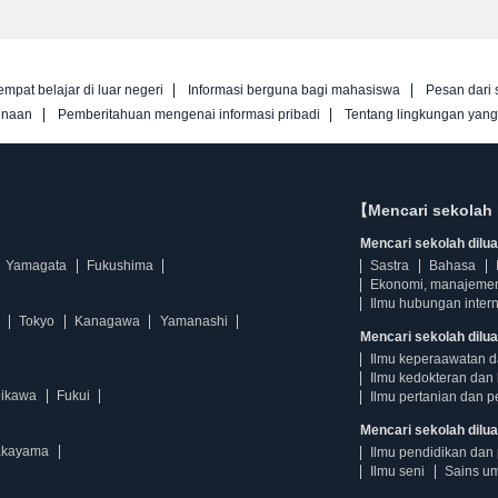
empat belajar di luar negeri
Informasi berguna bagi mahasiswa
Pesan dari 
unaan
Pemberitahuan mengenai informasi pribadi
Tentang lingkungan yan
【Mencari sekolah 
Mencari sekolah diluar
Yamagata
Fukushima
Sastra
Bahasa
Ekonomi, manajeme
Ilmu hubungan intern
Tokyo
Kanagawa
Yamanashi
Mencari sekolah dilua
Ilmu keperaawatan 
Ilmu kedokteran dan 
hikawa
Fukui
Ilmu pertanian dan p
Mencari sekolah diluar
kayama
Ilmu pendidikan dan 
Ilmu seni
Sains u