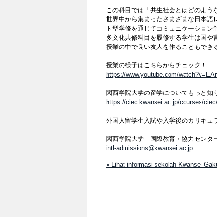
この科目では「共生社会とはどのよう
世界中から集まったさまざまな日本語
ト型学修を通じてコミュニケーション
多文化共修科目を履修する学生は国や
授業の中で良い友人を作ることもでき
授業の様子はこちらからチェック！
https://www.youtube.com/watch?v=
関西学院大学の留学についてもっと知
https://ciec.kwansei.ac.jp/courses/ciec
外国人留学生入試や入学後のカリキュ
関西学院大学 国際教育・協力センタ
intl-admissions@kwansei.ac.jp
» Lihat informasi sekolah Kwansei Gaku