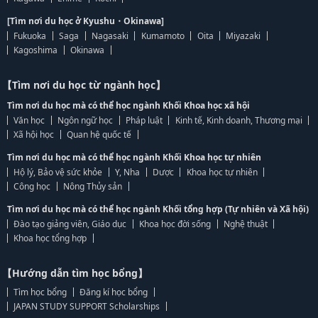
[Tìm nơi du học ở Kyushu・Okinawa]
Fukuoka
Saga
Nagasaki
Kumamoto
Oita
Miyazaki
Kagoshima
Okinawa
【Tìm nơi du học từ ngành học】
Tìm nơi du học mà có thể học ngành Khối Khoa học xã hội
Văn học
Ngôn ngữ học
Pháp luật
Kinh tế, Kinh doanh, Thương mại
Xã hội học
Quan hệ quốc tế
Tìm nơi du học mà có thể học ngành Khối Khoa học tự nhiên
Hộ lý, Bảo vệ sức khỏe
Y, Nha
Dược
Khoa học tự nhiên
Công học
Nông Thủy sản
Tìm nơi du học mà có thể học ngành Khối tổng hợp (Tự nhiên và Xã hội)
Đào tạo giảng viên, Giáo dục
Khoa học đời sống
Nghệ thuật
Khoa học tổng hợp
【Hướng dẫn tìm học bổng】
Tìm học bổng
Đăng kí học bổng
JAPAN STUDY SUPPORT Scholarships