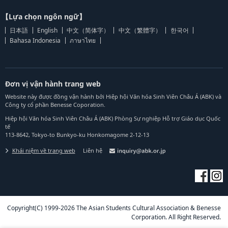
【Lựa chọn ngôn ngữ】
日本語
English
中文（简体字）
中文（繁體字）
한국어
Bahasa Indonesia
ภาษาไทย
Đơn vị vận hành trang web
Website này được đồng vận hành bởi Hiệp hội Văn hóa Sinh Viên Châu Á (ABK) và
Công ty cổ phần Benesse Coporation.
Hiệp hội Văn hóa Sinh Viên Châu Á (ABK) Phòng Sự nghiệp Hỗ trợ Giáo dục Quốc
tế
113-8642, Tokyo-to Bunkyo-ku Honkomagome 2-12-13
Khái niệm về trang web
Liên hệ
Copyright(C) 1999-2026 The Asian Students Cultural Association & Benesse
Corporation. All Right Reserved.