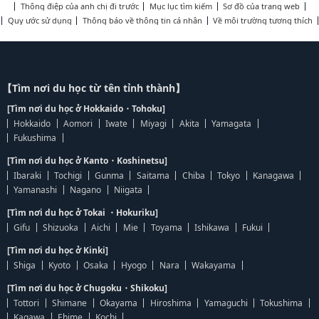
Thông điệp của anh chị đi trước
Mục lục tìm kiếm
Sơ đồ của trang web
Quy ước sử dụng
Thông báo về thông tin cá nhân
Về môi trường tương thích
【Tìm nơi du học từ tên tỉnh thành】
[Tìm nơi du học ở Hokkaido・Tohoku]
Hokkaido
Aomori
Iwate
Miyagi
Akita
Yamagata
Fukushima
[Tìm nơi du học ở Kanto・Koshinetsu]
Ibaraki
Tochigi
Gunma
Saitama
Chiba
Tokyo
Kanagawa
Yamanashi
Nagano
Niigata
[Tìm nơi du học ở Tokai ・Hokuriku]
Gifu
Shizuoka
Aichi
Mie
Toyama
Ishikawa
Fukui
[Tìm nơi du học ở Kinki]
Shiga
Kyoto
Osaka
Hyogo
Nara
Wakayama
[Tìm nơi du học ở Chugoku・Shikoku]
Tottori
Shimane
Okayama
Hiroshima
Yamaguchi
Tokushima
Kagawa
Ehime
Kochi