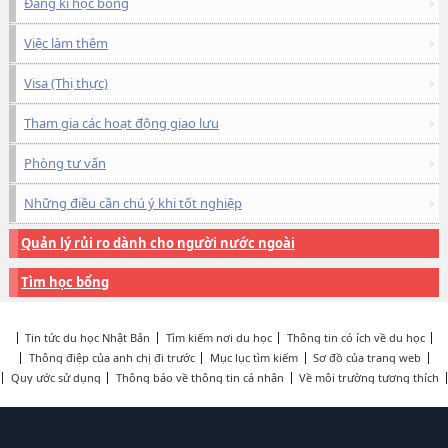
Đăng kí học bổng
Việc làm thêm
Visa (Thị thực)
Tham gia các hoạt động giao lưu
Phòng tư vấn
Những điều cần chú ý khi tốt nghiệp
Quản lý rủi ro dành cho người nước ngoài
Tìm học bổng
Tin tức du học Nhật Bản
Tìm kiếm nơi du học
Thông tin có ích về du học
Thông điệp của anh chị đi trước
Mục lục tìm kiếm
Sơ đồ của trang web
Quy ước sử dụng
Thông báo về thông tin cá nhân
Về môi trường tương thích