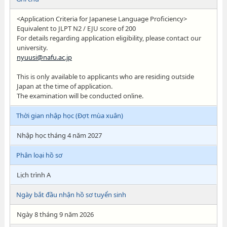
<Application Criteria for Japanese Language Proficiency>
Equivalent to JLPT N2 / EJU score of 200
For details regarding application eligibility, please contact our
university.
nyuusi@nafu.ac.jp
This is only available to applicants who are residing outside
Japan at the time of application.
The examination will be conducted online.
Thời gian nhập học (Đợt mùa xuân)
Nhập học tháng 4 năm 2027
Phân loại hồ sơ
Lịch trình A
Ngày bắt đầu nhận hồ sơ tuyển sinh
Ngày 8 tháng 9 năm 2026