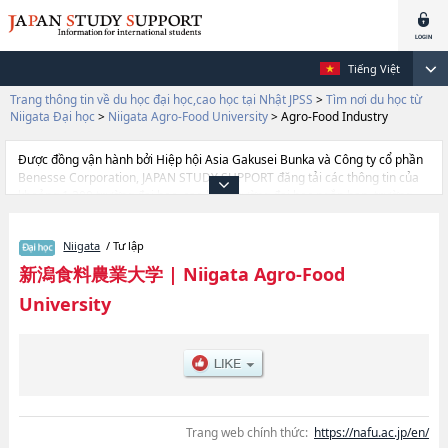
Tiếng Việt
Trang thông tin về du học đại học,cao học tại Nhật JPSS
>
Tìm nơi du học từ
Niigata Đại học
>
Niigata Agro-Food University
>
Agro-Food Industry
Được đồng vận hành bởi Hiệp hội Asia Gakusei Bunka và Công ty cổ phần
Benesse Corporation, JAPAN STUDY SUPPORT đăng tải các thông tin của
khoảng 1.300 trường đại học, cao học, trường đại học ngắn hạn, trường
chuyên môn đang tiếp nhận du học sinh.
Tại đây có đăng các thông tin chi tiết về Niigata Agro-Food University, và
Niigata
/ Tư lập
thông tin cần thiết dành cho du học sinh, như là về các Ngành Agro-Food
Industry, thông tin về từng ngành học, thông tin liên quan đến thi tuyển
新潟食料農業大学
|
Niigata Agro-Food
như số lượng tuyển sinh, số lượng trúng tuyển, cở sở trang thiết bị, hướng
University
dẫn địa điểm v.v...
Trang web chính thức:
https://nafu.ac.jp/en/