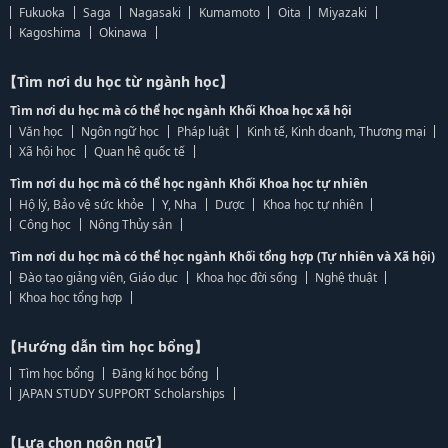
Fukuoka
Saga
Nagasaki
Kumamoto
Oita
Miyazaki
Kagoshima
Okinawa
【Tìm nơi du học từ ngành học】
Tìm nơi du học mà có thể học ngành Khối Khoa học xã hội
Văn học
Ngôn ngữ học
Pháp luật
Kinh tế, Kinh doanh, Thương mại
Xã hội học
Quan hệ quốc tế
Tìm nơi du học mà có thể học ngành Khối Khoa học tự nhiên
Hộ lý, Bảo vệ sức khỏe
Y, Nha
Dược
Khoa học tự nhiên
Công học
Nông Thủy sản
Tìm nơi du học mà có thể học ngành Khối tổng hợp (Tự nhiên và Xã hội)
Đào tạo giảng viên, Giáo dục
Khoa học đời sống
Nghệ thuật
Khoa học tổng hợp
【Hướng dẫn tìm học bổng】
Tìm học bổng
Đăng kí học bổng
JAPAN STUDY SUPPORT Scholarships
【Lựa chọn ngôn ngữ】