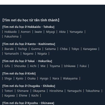
【Tìm nơi du học từ tên tỉnh thành】
[Tìm nơi du học ở Hokkaido・Tohoku]
Hokkaido
Aomori
Iwate
Miyagi
Akita
Yamagata
Fukushima
[Tìm nơi du học ở Kanto・Koshinetsu]
Ibaraki
Tochigi
Gunma
Saitama
Chiba
Tokyo
Kanagawa
Yamanashi
Nagano
Niigata
[Tìm nơi du học ở Tokai ・Hokuriku]
Gifu
Shizuoka
Aichi
Mie
Toyama
Ishikawa
Fukui
[Tìm nơi du học ở Kinki]
Shiga
Kyoto
Osaka
Hyogo
Nara
Wakayama
[Tìm nơi du học ở Chugoku・Shikoku]
Tottori
Shimane
Okayama
Hiroshima
Yamaguchi
Tokushima
Kagawa
Ehime
Kochi
[Tìm nơi du học ở Kyushu・Okinawa]