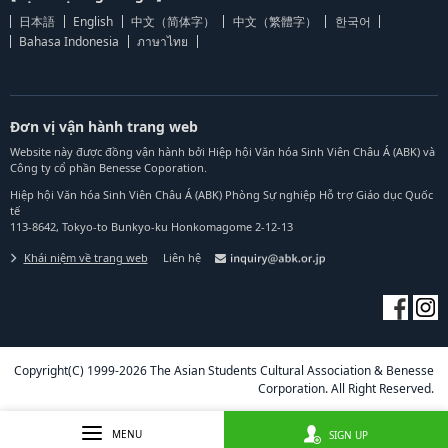
日本語
English
中文（简体字）
中文（繁體字）
한국어
Bahasa Indonesia
ภาษาไทย
Đơn vị vận hành trang web
Website này được đồng vận hành bởi Hiệp hội Văn hóa Sinh Viên Châu Á (ABK) và
Công ty cổ phần Benesse Coporation.
Hiệp hội Văn hóa Sinh Viên Châu Á (ABK) Phòng Sự nghiệp Hỗ trợ Giáo dục Quốc
tế
113-8642, Tokyo-to Bunkyo-ku Honkomagome 2-12-13
Khái niệm về trang web
Liên hệ
Copyright(C) 1999-2026 The Asian Students Cultural Association & Benesse
Corporation. All Right Reserved.
MENU
SIGN UP