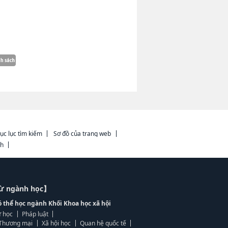
ục lục tìm kiếm
Sơ đồ của trang web
ch
từ ngành học】
ó thể học ngành Khối Khoa học xã hội
 học
Pháp luật
, Thương mại
Xã hội học
Quan hệ quốc tế