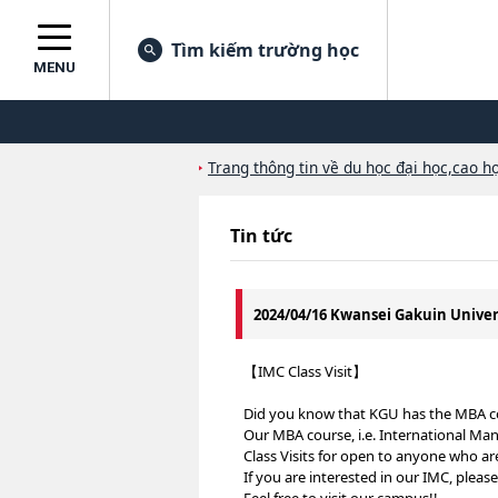
Tìm kiếm trường học
MENU
Trang thông tin về du học đại học,cao họ
Tin tức
2024/04/16 Kwansei Gakuin Univer
【IMC Class Visit】
Did you know that KGU has the MBA co
Our MBA course, i.e. International Ma
Class Visits for open to anyone who ar
If you are interested in our IMC, plea