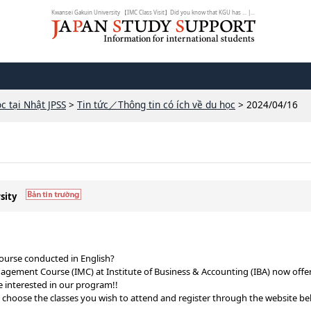
Kwansei Gakuin University 【IMC Class Visit】Did you know that KGU has ... |...
c tại Nhật JPSS
>
Tin tức／Thông tin có ích về du học
> 2024/04/16
sity
urse conducted in English?
nagement Course (IMC) at Institute of Business & Accounting (IBA) now offe
e interested in our program!!
se choose the classes you wish to attend and register through the website be