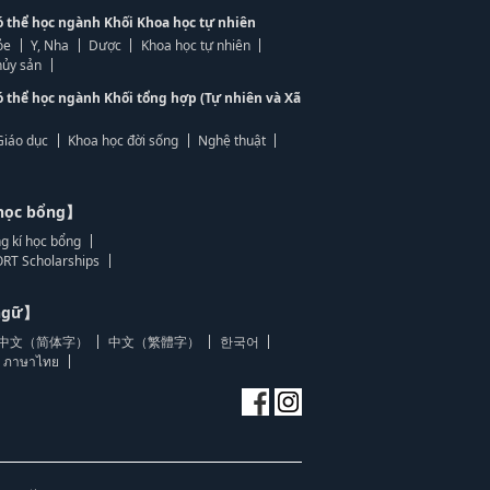
ó thể học ngành Khối Khoa học tự nhiên
ỏe
Y, Nha
Dược
Khoa học tự nhiên
ủy sản
ó thể học ngành Khối tổng hợp (Tự nhiên và Xã
Giáo dục
Khoa học đời sống
Nghệ thuật
học bổng】
g kí học bổng
RT Scholarships
 ngữ】
中文（简体字）
中文（繁體字）
한국어
ภาษาไทย