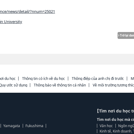
n/imce/news/detail/?nnum=25021
n University
ơi du học
Thông tin có ích về du học
Thông điệp của anh chị đi trước
M
Quy ước sử dụng
Thông báo về thông tin cá nhân
Về môi trường tương thí
【Tìm nơi du học 
Tìm nơi du học mà c
Yamagata
Fukushima
Văn học
Ngôn ngữ
Kinh tế, Kinh doanh