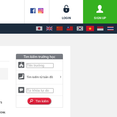
Tìm kiếm từ bản đồ
rs
low.