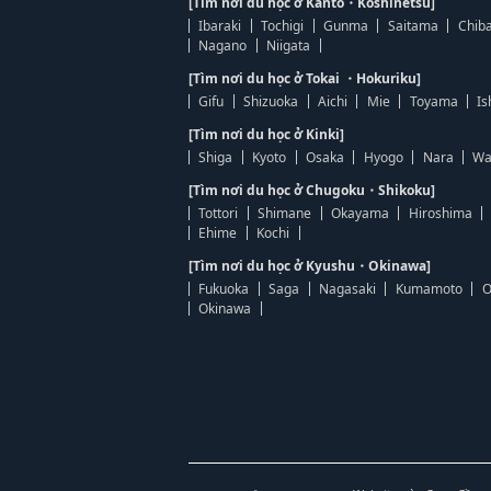
[Tìm nơi du học ở Kanto・Koshinetsu]
Ibaraki
Tochigi
Gunma
Saitama
Chib
Nagano
Niigata
[Tìm nơi du học ở Tokai ・Hokuriku]
Gifu
Shizuoka
Aichi
Mie
Toyama
Is
[Tìm nơi du học ở Kinki]
Shiga
Kyoto
Osaka
Hyogo
Nara
Wa
[Tìm nơi du học ở Chugoku・Shikoku]
Tottori
Shimane
Okayama
Hiroshima
Ehime
Kochi
[Tìm nơi du học ở Kyushu・Okinawa]
Fukuoka
Saga
Nagasaki
Kumamoto
O
Okinawa