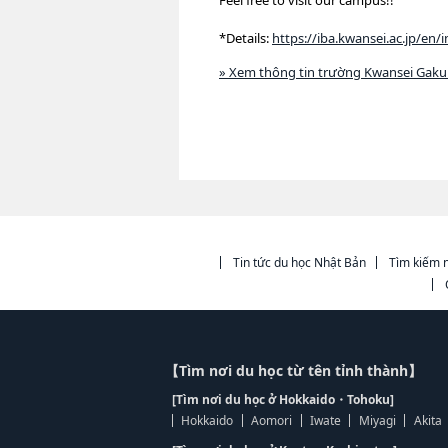
Feel free to visit our campus!!
*Details:
https://iba.kwansei.ac.jp/e
» Xem thông tin trường Kwansei Gakui
Tin tức du học Nhật Bản
Tìm kiếm n
【Tìm nơi du học từ tên tỉnh thành】
[Tìm nơi du học ở Hokkaido・Tohoku]
Hokkaido
Aomori
Iwate
Miyagi
Akita