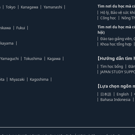
Tìm nơi du học mà c
a
Tokyo
Kanagawa
Yamanashi
Hộ lý, Bảo vệ sức kh
Công học
Nông Th
Tìm nơi du học mà c
hikawa
Fukui
hội)
Đào tạo giảng viên, 
kayama
Khoa học tổng hợp
【Hướng dẫn tìm 
Yamaguchi
Tokushima
Kagawa
Tìm học bổng
Đăn
JAPAN STUDY SUPPO
ita
Miyazaki
Kagoshima
【Lựa chọn ngôn
日本語
English
Bahasa Indonesia