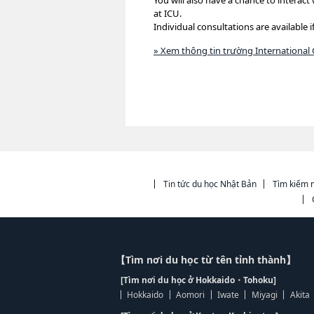
You will also have a chance to interact 
at ICU.
Individual consultations are available 
» Xem thông tin trường International Ch
Tin tức du học Nhật Bản
Tìm kiếm n
【Tìm nơi du học từ tên tỉnh thành】
[Tìm nơi du học ở Hokkaido・Tohoku]
Hokkaido
Aomori
Iwate
Miyagi
Akita