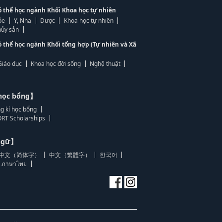
ó thể học ngành Khối Khoa học tự nhiên
ỏe
Y, Nha
Dược
Khoa học tự nhiên
ủy sản
ó thể học ngành Khối tổng hợp (Tự nhiên và Xã
Giáo dục
Khoa học đời sống
Nghệ thuật
học bổng】
g kí học bổng
RT Scholarships
 ngữ】
中文（简体字）
中文（繁體字）
한국어
ภาษาไทย