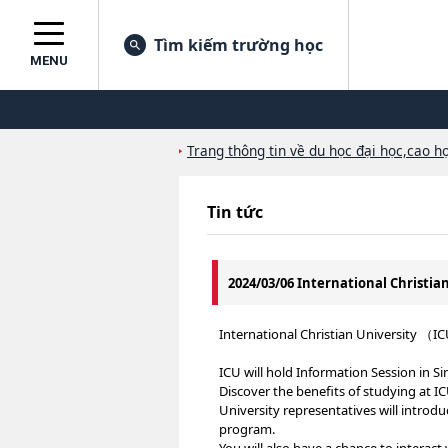
Tìm kiếm trường học
MENU
Trang thông tin về du học đại học,cao họ
Tin tức
2024/03/06 International Christian
International Christian University （I
ICU will hold Information Session in S
Discover the benefits of studying at IC
University representatives will introdu
program.