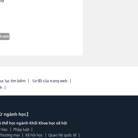
udy
ục lục tìm kiếm
Sơ đồ của trang web
ch
từ ngành học】
ó thể học ngành Khối Khoa học xã hội
 học
Pháp luật
, Thương mại
Xã hội học
Quan hệ quốc tế