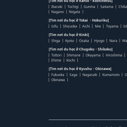
[Tìm nơi du học ở Kanto・Koshinetsu]
Ibaraki
Tochigi
Gunma
Saitama
Chib
Nagano
Niigata
[Tìm nơi du học ở Tokai ・Hokuriku]
Gifu
Shizuoka
Aichi
Mie
Toyama
Is
[Tìm nơi du học ở Kinki]
Shiga
Kyoto
Osaka
Hyogo
Nara
Wa
[Tìm nơi du học ở Chugoku・Shikoku]
Tottori
Shimane
Okayama
Hiroshima
Ehime
Kochi
[Tìm nơi du học ở Kyushu・Okinawa]
Fukuoka
Saga
Nagasaki
Kumamoto
O
Okinawa