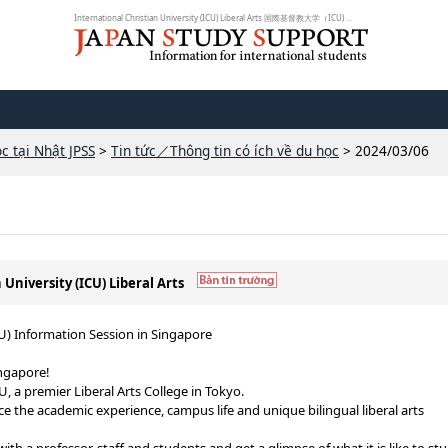
International Christian University (ICU) Liberal Arts 国際基督教大学（ICU) ...
c tại Nhật JPSS
>
Tin tức／Thông tin có ích về du học
> 2024/03/06
 University (ICU) Liberal Arts
CU) Information Session in Singapore
ingapore!
U, a premier Liberal Arts College in Tokyo.
ce the academic experience, campus life and unique bilingual liberal arts