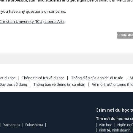
with a professor, staff and students and get a glimpse of what it is like to st
if you have any questions or concerns.
ristian University (ICU) Liberal Arts
ơi du học
Thông tin có ích về du học
Thông điệp của anh chị đi trước
M
Quy ước sử dụng
Thông báo về thông tin cá nhân
Về môi trường tương thí
【Tìm nơi du học 
Tìm nơi du học mà c
Yamagata
Fukushima
Văn học
Ngôn ngữ
Kinh tế, Kinh doanh