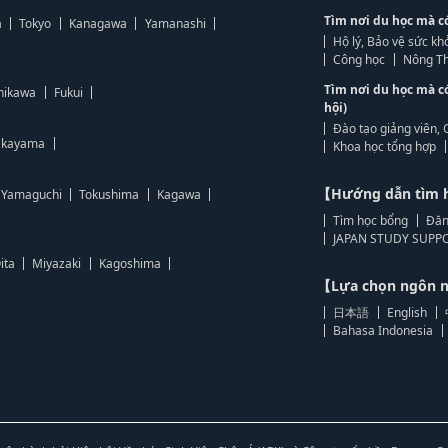
Tìm nơi du học mà c
a
Tokyo
Kanagawa
Yamanashi
Hộ lý, Bảo vệ sức kh
Công học
Nông Th
Tìm nơi du học mà c
hikawa
Fukui
hội)
Đào tạo giảng viên, 
kayama
Khoa học tổng hợp
【Hướng dẫn tìm 
Yamaguchi
Tokushima
Kagawa
Tìm học bổng
Đăn
JAPAN STUDY SUPPO
ita
Miyazaki
Kagoshima
【Lựa chọn ngôn
日本語
English
Bahasa Indonesia