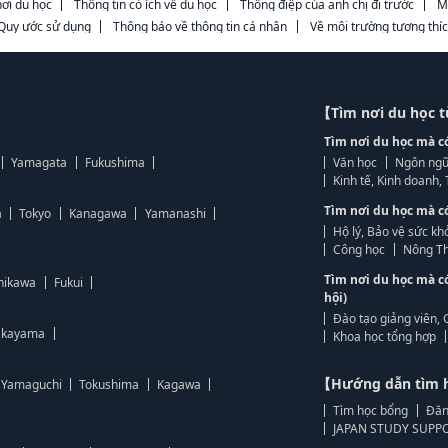
ơi du học
Thông tin có ích về du học
Thông điệp của anh chị đi trước
M
Quy ước sử dụng
Thông báo về thông tin cá nhân
Về môi trường tương thí
【Tìm nơi du học 
Tìm nơi du học mà c
Yamagata
Fukushima
Văn học
Ngôn ngữ
Kinh tế, Kinh doanh
Tìm nơi du học mà c
a
Tokyo
Kanagawa
Yamanashi
Hộ lý, Bảo vệ sức kh
Công học
Nông Th
Tìm nơi du học mà c
hikawa
Fukui
hội)
Đào tạo giảng viên, 
kayama
Khoa học tổng hợp
【Hướng dẫn tìm 
Yamaguchi
Tokushima
Kagawa
Tìm học bổng
Đăn
JAPAN STUDY SUPPO