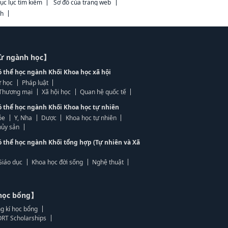
ục lục tìm kiếm
Sơ đồ của trang web
ch
từ ngành học】
ó thể học ngành Khối Khoa học xã hội
 học
Pháp luật
, Thương mại
Xã hội học
Quan hệ quốc tế
ó thể học ngành Khối Khoa học tự nhiên
ỏe
Y, Nha
Dược
Khoa học tự nhiên
ủy sản
ó thể học ngành Khối tổng hợp (Tự nhiên và Xã
Giáo dục
Khoa học đời sống
Nghệ thuật
học bổng】
g kí học bổng
RT Scholarships