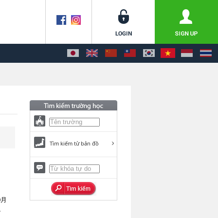
Tìm kiếm từ bản đồ
0月
説