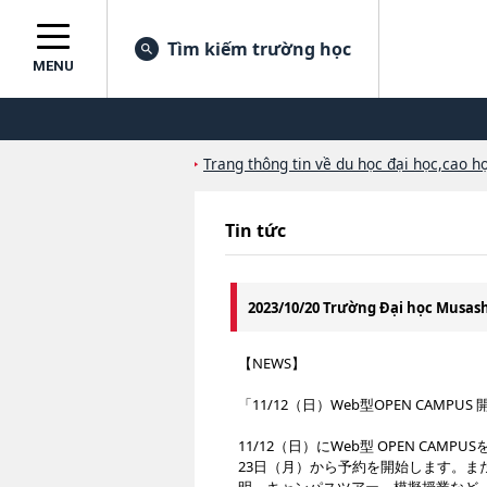
Tìm kiếm trường học
MENU
Trang thông tin về du học đại học,cao họ
Tin tức
2023/10/20 Trường Đại học Musa
【NEWS】
「11/12（日）Web型OPEN CAMPUS
11/12（日）にWeb型 OPEN C
23日（月）から予約を開始します。ま