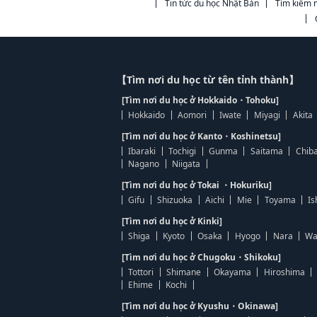
Tin tức du học Nhật Bản
Tìm kiếm n
【Tìm nơi du học từ tên tỉnh thành】
[Tìm nơi du học ở Hokkaido・Tohoku]
Hokkaido
Aomori
Iwate
Miyagi
Akita
[Tìm nơi du học ở Kanto・Koshinetsu]
Ibaraki
Tochigi
Gunma
Saitama
Chib
Nagano
Niigata
[Tìm nơi du học ở Tokai ・Hokuriku]
Gifu
Shizuoka
Aichi
Mie
Toyama
Is
[Tìm nơi du học ở Kinki]
Shiga
Kyoto
Osaka
Hyogo
Nara
Wa
[Tìm nơi du học ở Chugoku・Shikoku]
Tottori
Shimane
Okayama
Hiroshima
Ehime
Kochi
[Tìm nơi du học ở Kyushu・Okinawa]