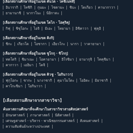
[เลือกสถานศึกษาที่อยู่ในเขต คันโต・โคชิเนทสึ]
อิบารากิ
โทชิกิ
กุนมะ
ไซตามะ
ชิบะ
โตเกียว
คานากาวา
ยามานาชิ
นากาโนะ
นิอิกาตะ
[เลือกสถานศึกษาที่อยู่ในเขต โตไก・โฮคุริคุ]
กิฟุ
ชิซุโอกะ
ไอจิ
มิเอะ
โทยามา
อิชิคาวา
ฟุคุอิ
[เลือกสถานศึกษาที่อยู่ในเขต คิงกิ]
ชิกะ
เกียวโต
โอซากา
เฮียวโกะ
นารา
วาคายามา
[เลือกสถานศึกษาที่อยู่ในเขต ชูโกกุ・ชิโกกุ]
ทตโตริ
ชิมาเนะ
โอคายามา
ฮิโรชิมา
ยามากุจิ
โทคุชิมา
คากาวา
เอฮิมา
โคจิ
[เลือกสถานศึกษาที่อยู่ในเขต คิวชู・โอกินาวา]
ฟุกุโอกะ
ซากะ
นางาซากิ
คุมาโมโตะ
โออิตะ
มิยาซากิ
คาโกะชิมา
โอกินาวา
【เลือกสถานศึกษาจากสาขาวิชา】
ค้นหาสถานศึกษาที่จะศึกษาในสาขาวิชาสายศิลปศาสตร์
อักษรศาสตร์
ภาษาศาสตร์
นิติศาสตร์
เศรษฐศาสตร์・บริหาร・พาณิชยกรรมศาสตร์
สังคมศาสตร์
ความสัมพันธ์ระหว่างประเทศ