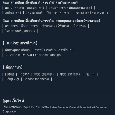
ค้นหาสถานศึกษาที่จะศึกษาในสาขาวิชาสายวิทยาศาสตร์
พยาบาล・สาธารณสุขศาสตร์
แพทยศาสตร์・ทันตแพทยศาสตร์
เภสัชศาสตร์
วิทยาศาสตร์
วิศวกรรมศาสตร์
เกษตรศาสตร์・การประมง
ค้นหาสถานศึกษาที่จะศึกษาในสาขาวิชาสายมนุษยศาสตร์และวิทยาศาสตร์
ครุศาสตร์・ศึกษาศาสตร์
วิทยาศาสตร์ชีวภาพ
ศิลปกรรม
วิทยาศาสตร์บูรณาการ
【แนะนำทุนการศึกษา】
ค้นหาทุนการศึกษา
การสมัครขอรับทุนการศึกษา
JAPAN STUDY SUPPORT Scholarships
【เลือกภาษา】
日本語
English
中文（简体字）
中文（繁體字）
한국어
Tiếng Việt
Bahasa Indonesia
ผู้ดูแลเว็บไซต์
เว็บไซต์นี้เป็นเวบที่ดูแลร่วมกันของThe Asian Students Cultural Association&Benesse
Corporation