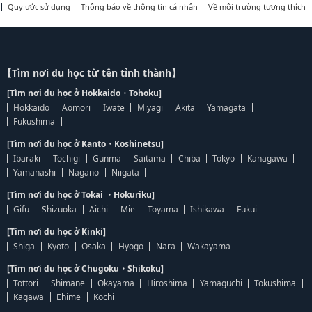
Quy ước sử dụng
Thông báo về thông tin cá nhân
Về môi trường tương thích
【Tìm nơi du học từ tên tỉnh thành】
[Tìm nơi du học ở Hokkaido・Tohoku]
Hokkaido
Aomori
Iwate
Miyagi
Akita
Yamagata
Fukushima
[Tìm nơi du học ở Kanto・Koshinetsu]
Ibaraki
Tochigi
Gunma
Saitama
Chiba
Tokyo
Kanagawa
Yamanashi
Nagano
Niigata
[Tìm nơi du học ở Tokai ・Hokuriku]
Gifu
Shizuoka
Aichi
Mie
Toyama
Ishikawa
Fukui
[Tìm nơi du học ở Kinki]
Shiga
Kyoto
Osaka
Hyogo
Nara
Wakayama
[Tìm nơi du học ở Chugoku・Shikoku]
Tottori
Shimane
Okayama
Hiroshima
Yamaguchi
Tokushima
Kagawa
Ehime
Kochi