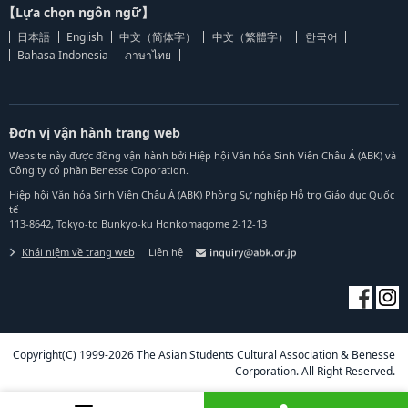
【Lựa chọn ngôn ngữ】
日本語
English
中文（简体字）
中文（繁體字）
한국어
Bahasa Indonesia
ภาษาไทย
Đơn vị vận hành trang web
Website này được đồng vận hành bởi Hiệp hội Văn hóa Sinh Viên Châu Á (ABK) và
Công ty cổ phần Benesse Coporation.
Hiệp hội Văn hóa Sinh Viên Châu Á (ABK) Phòng Sự nghiệp Hỗ trợ Giáo dục Quốc
tế
113-8642, Tokyo-to Bunkyo-ku Honkomagome 2-12-13
Khái niệm về trang web
Liên hệ
Copyright(C) 1999-2026 The Asian Students Cultural Association & Benesse
Corporation. All Right Reserved.