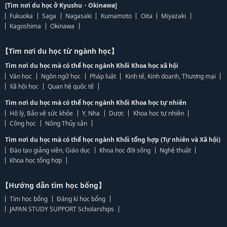
[Tìm nơi du học ở Kyushu・Okinawa]
Fukuoka
Saga
Nagasaki
Kumamoto
Oita
Miyazaki
Kagoshima
Okinawa
【Tìm nơi du học từ ngành học】
Tìm nơi du học mà có thể học ngành Khối Khoa học xã hội
Văn học
Ngôn ngữ học
Pháp luật
Kinh tế, Kinh doanh, Thương mại
Xã hội học
Quan hệ quốc tế
Tìm nơi du học mà có thể học ngành Khối Khoa học tự nhiên
Hộ lý, Bảo vệ sức khỏe
Y, Nha
Dược
Khoa học tự nhiên
Công học
Nông Thủy sản
Tìm nơi du học mà có thể học ngành Khối tổng hợp (Tự nhiên và Xã hội)
Đào tạo giảng viên, Giáo dục
Khoa học đời sống
Nghệ thuật
Khoa học tổng hợp
【Hướng dẫn tìm học bổng】
Tìm học bổng
Đăng kí học bổng
JAPAN STUDY SUPPORT Scholarships