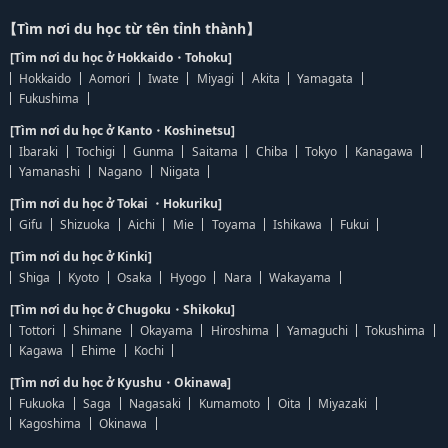
【Tìm nơi du học từ tên tỉnh thành】
[Tìm nơi du học ở Hokkaido・Tohoku]
Hokkaido
Aomori
Iwate
Miyagi
Akita
Yamagata
Fukushima
[Tìm nơi du học ở Kanto・Koshinetsu]
Ibaraki
Tochigi
Gunma
Saitama
Chiba
Tokyo
Kanagawa
Yamanashi
Nagano
Niigata
[Tìm nơi du học ở Tokai ・Hokuriku]
Gifu
Shizuoka
Aichi
Mie
Toyama
Ishikawa
Fukui
[Tìm nơi du học ở Kinki]
Shiga
Kyoto
Osaka
Hyogo
Nara
Wakayama
[Tìm nơi du học ở Chugoku・Shikoku]
Tottori
Shimane
Okayama
Hiroshima
Yamaguchi
Tokushima
Kagawa
Ehime
Kochi
[Tìm nơi du học ở Kyushu・Okinawa]
Fukuoka
Saga
Nagasaki
Kumamoto
Oita
Miyazaki
Kagoshima
Okinawa