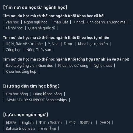
【Tìm nơi du học từ ngành học】
Tìm nơi du học mà có thể học ngành Khối Khoa học xã hội
Văn học
Ngôn ngữ học
Pháp luật
Kinh tế, Kinh doanh, Thương mại
Xã hội học
Quan hệ quốc tế
Tìm nơi du học mà có thể học ngành Khối Khoa học tự nhiên
Hộ lý, Bảo vệ sức khỏe
Y, Nha
Dược
Khoa học tự nhiên
Công học
Nông Thủy sản
Tìm nơi du học mà có thể học ngành Khối tổng hợp (Tự nhiên và Xã hội)
Đào tạo giảng viên, Giáo dục
Khoa học đời sống
Nghệ thuật
Khoa học tổng hợp
【Hướng dẫn tìm học bổng】
Tìm học bổng
Đăng kí học bổng
JAPAN STUDY SUPPORT Scholarships
【Lựa chọn ngôn ngữ】
日本語
English
中文（简体字）
中文（繁體字）
한국어
Bahasa Indonesia
ภาษาไทย