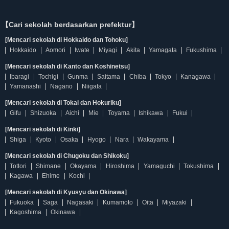
【Cari sekolah berdasarkan prefektur】
[Mencari sekolah di Hokkaido dan Tohoku]
Hokkaido
Aomori
Iwate
Miyagi
Akita
Yamagata
Fukushima
[Mencari sekolah di Kanto dan Koshinetsu]
Ibaragi
Tochigi
Gunma
Saitama
Chiba
Tokyo
Kanagawa
Yamanashi
Nagano
Niigata
[Mencari sekolah di Tokai dan Hokuriku]
Gifu
Shizuoka
Aichi
Mie
Toyama
Ishikawa
Fukui
[Mencari sekolah di Kinki]
Shiga
Kyoto
Osaka
Hyogo
Nara
Wakayama
[Mencari sekolah di Chugoku dan Shikoku]
Tottori
Shimane
Okayama
Hiroshima
Yamaguchi
Tokushima
Kagawa
Ehime
Kochi
[Mencari sekolah di Kyusyu dan Okinawa]
Fukuoka
Saga
Nagasaki
Kumamoto
Oita
Miyazaki
Kagoshima
Okinawa