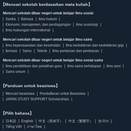
【Mencari sekolah berdasarkan mata kuliah】
Mencari sekolah diluar negeri untuk belajar Ilmu sosial
Sastra
Bahasa
Ilmu hukum
Ekonomi, manajemen, dan perdagangan
Ilmu sosiologi
Ilmu hubungan international
Mencari sekolah diluar negeri untuk belajar Ilmu sains
Ilmu keperaawatan dan kesehatan
Ilmu kedokteran dan kedokteran gigi
farmasi
Sains
Teknik
Ilmu pertanian dan perikanan
Mencari sekolah diluar negeri untuk belajar Ilmu sosial sains
Ilmu pendidikan dan pelatihan guru
Ilmu sains kehidupan
Ilmu seni
Sains umum
【Panduan untuk beasiswa】
Mencari beasiswa
Pendaftaran untuk Beasiswa
JAPAN STUDY SUPPORT Scholarships
【Pilih bahasa】
日本語
English
中文（简体字）
中文（繁體字）
한국어
Tiếng Việt
ภาษาไทย