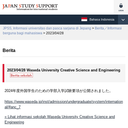
Bahasa Indonesia
JPSS, Informasi universitas dan pasca sarjana di Jepang
>
Berita／Informasi
berguna bagi mahasiswa
> 2023/04/28
Berita
2023/04/28 Waseda University Creative Science and Engineering
2024年度外国学生のための学部入学試験要項が公開されました。
https://www.waseda.jp/inst/admission/undergraduate/system/internation
al/#anc_7
» Lihat informasi sekolah Waseda University Creative Science and
Engineering