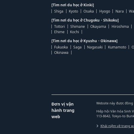
[Tìm nơi du học ở Kinki]
Shiga
Kyoto
Osaka
Hyogo
Nara
Wa
[Tìm nơi du học ở Chugoku・Shikoku]
Tottori
Shimane
Okayama
Hiroshima
Ehime
Kochi
[Tìm nơi du học ở Kyushu・Okinawa]
Fukuoka
Saga
Nagasaki
Kumamoto
O
Okinawa
Website này được đồng 
Đơn vị vận
hành trang
Hiệp hội Văn hóa Sinh 
web
113-8642, Tokyo-to Bu
Khái niệm về trang 