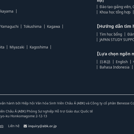
hội)
Đào tạo giảng viên, 
kayama
Khoa học tổng hợp
【Hướng dẫn tìm 
Yamaguchi
Tokushima
Kagawa
Tìm học bổng
Đăn
JAPAN STUDY SUPPO
ita
Miyazaki
Kagoshima
【Lựa chọn ngôn
日本語
English
Bahasa Indonesia
vận hành bởi Hiệp hội Văn hóa Sinh Viên Châu Á (ABK) và Công ty cổ phần Benesse C
Viên Châu Á (ABK) Phòng Sự nghiệp Hỗ trợ Giáo dục Quốc tế
nkyo-ku Honkomagome 2-12-13
web
Liên hệ