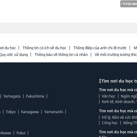
ơi du học
Thông tin có ích về du học
Thông điệp của anh chị đi trước
M
Quy ước sử dụng
Thông báo về thông tin cá nhân
Về môi trường tương thí
【Tìm nơi du học 
Tìm nơi du học mà c
Yamagata
Fukushima
Văn học
Ngôn ngữ
Kinh tế, Kinh doanh
Tìm nơi du học mà c
a
Tokyo
Kanagawa
Yamanashi
Hộ lý, Bảo vệ sức kh
Công học
Nông Th
Tìm nơi du học mà c
hikawa
Fukui