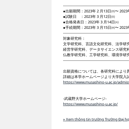
---------------------------------------------------------
●出願期間：2023年 2 月13日㈪〜 20
●試験日 ：2023年 3 月12日㈰
●合格発表日：2023年 3 月14日㈫
●手続期間：2023年 3 月15日㈬〜 20
---------------------------------------------------------
対象研究科：
文学研究科、言語文化研究科、法学研
経営学研究科、データサイエンス研究
仏教学研究科、工学研究科、環境学研
---------------------------------------------------------
出願資格については、各研究科により
詳細は本学ホームページより大学院入試
https://www.musashino-u.ac.jp/admi
-武蔵野大学ホームページ-
https://www.musashino-u.ac.jp/
» Xem thông tin trường Trường Đại h