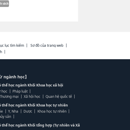
ục lục tìm kiếm
Sơ đồ của trang web
ch
từ ngành học】
ó thể học ngành Khối Khoa học xã hội
 học
Pháp luật
, Thương mại
Xã hội học
Quan hệ quốc tế
ó thể học ngành Khối Khoa học tự nhiên
ỏe
Y, Nha
Dược
Khoa học tự nhiên
ủy sản
ó thể học ngành Khối tổng hợp (Tự nhiên và Xã