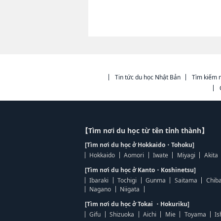
Tin tức du học Nhật Bản
Tìm kiếm n
【Tìm nơi du học từ tên tỉnh thành】
[Tìm nơi du học ở Hokkaido・Tohoku]
Hokkaido
Aomori
Iwate
Miyagi
Akita
[Tìm nơi du học ở Kanto・Koshinetsu]
Ibaraki
Tochigi
Gunma
Saitama
Chib
Nagano
Niigata
[Tìm nơi du học ở Tokai ・Hokuriku]
Gifu
Shizuoka
Aichi
Mie
Toyama
Is