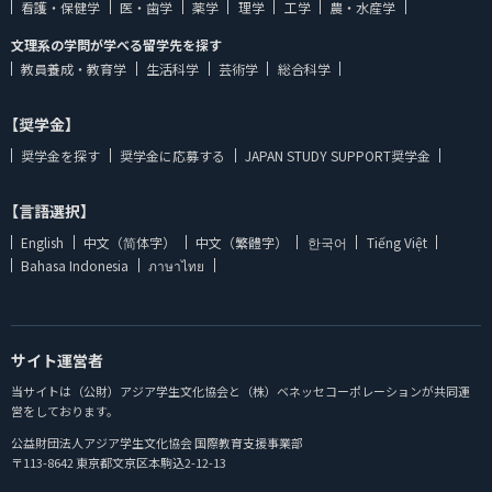
看護・保健学
医・歯学
薬学
理学
工学
農・水産学
文理系の学問が学べる留学先を探す
教員養成・教育学
生活科学
芸術学
総合科学
【奨学金】
奨学金を探す
奨学金に応募する
JAPAN STUDY SUPPORT奨学金
【言語選択】
English
中文（简体字）
中文（繁體字）
한국어
Tiếng Việt
Bahasa Indonesia
ภาษาไทย
サイト運営者
当サイトは（公財）アジア学生文化協会と（株）ベネッセコーポレーションが共同運
営をしております。
公益財団法人アジア学生文化協会 国際教育支援事業部
〒113-8642 東京都文京区本駒込2-12-13