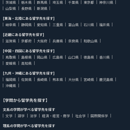
茨城県
栃木県
群馬県
埼玉県
千葉県
東京都
神奈川県
山梨県
長野県
新潟県
[東海・北陸にある留学先を探す]
岐阜県
静岡県
愛知県
三重県
富山県
石川県
福井県
[近畿にある留学先を探す]
滋賀県
京都府
大阪府
兵庫県
奈良県
和歌山県
[中国・四国にある留学先を探す]
鳥取県
島根県
岡山県
広島県
山口県
徳島県
香川県
愛媛県
高知県
[九州・沖縄にある留学先を探す]
福岡県
佐賀県
長崎県
熊本県
大分県
宮崎県
鹿児島県
沖縄県
【学問から留学先を探す】
文系の学問が学べる留学先を探す
文学
語学
法学
経済・経営・商学
社会学
国際関係学
理系の学問が学べる留学先を探す