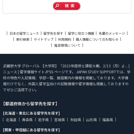
日本の留学ニュース
留学先を探す
留学に役立つ情報
先輩のメッセージ
索引検索
サイトマップ
利用規約
個人情報についてのお知らせ
推奨環境について
武蔵野大学 グローバル 【大学院】「2023年度修士課程Ⅲ期、2/13（月）よ... |
ニュース | 留学情報サイトJPSS ページです。 JAPAN STUDY SUPPORTでは、学
校の特色や入試情報、学部一覧、施設案内の情報を掲載しております。大学情
報だけでなく、外国人留学生向けの試験情報や留学情報も掲載しておりますの
でぜひご活用下さい。
【都道府県から留学先を探す】
[北海道・東北にある留学先を探す]
北海道
青森県
岩手県
宮城県
秋田県
山形県
福島県
[関東・甲信越にある留学先を探す]